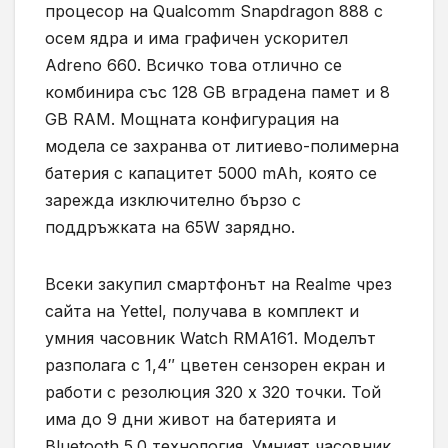
процесор на Qualcomm Snapdragon 888 с
осем ядра и има графичен ускорител
Adreno 660. Всичко това отлично се
комбинира със 128 GB вградена памет и 8
GB RAM. Мощната конфигурация на
модела се захранва от литиево-полимерна
батерия с капацитет 5000 mAh, която се
зарежда изключително бързо с
поддръжката на 65W зарядно.
Всеки закупил смартфонът на Realme чрез
сайта на Yettel, получава в комплект и
умния часовник Watch RMA161. Моделът
разполага с 1,4″ цветен сензорен екран и
работи с резолюция 320 x 320 точки. Той
има до 9 дни живот на батерията и
Bluetooth 5.0 технология. Умният часовник