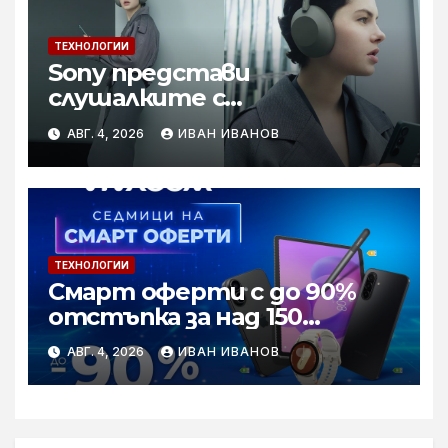
ТЕХНОЛОГИИ
Sony представи
слушалките с
шумопотискане WH-
АВГ. 4, 2026
ИВАН ИВАНОВ
1000XM6 в нов цвят „Olive
Gray“
ТЕХНОЛОГИИ
Смарт оферти с до 90%
отстъпка за над 150
устройства от Vivacom
АВГ. 4, 2026
ИВАН ИВАНОВ
през август