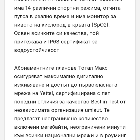
има 14 различни спортни режима, отчита
пулса в реално време и има монитор за
нивото на кислород в кръвта (SpO2).
Освен всичките си качества, той
притежава и IP68 сертификат за
водоустойчивост.
Абонаментните планове Тотал Mакс
осигуряват максимално дигитално
изживяване и достъп до първокласната
мрежа на Yettel, сертифицирана с пет
поредни отличия за качество Best in Test от
независимата организация umlaut. Те
предлагат неограничено количество
включени мегабайти, неограничени минути
към всички национални мрежи и в роуминг