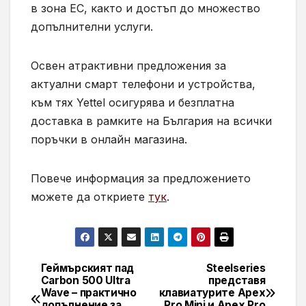
в зона ЕС, както и достъп до множество
допълнителни услуги.
Освен атрактивни предложения за
актуални смарт телефони и устройства,
към тях Yettel осигурява и безплатна
доставка в рамките на България на всички
поръчки в онлайн магазина.
Повече информация за предложението
можете да откриете
тук
.
Геймърският пад
Steelseries
Навигация
Carbon 500 Ultra
представя
Wave – практично
клавиатурите Apex
допълнение за
Pro Mini и Apex Pro