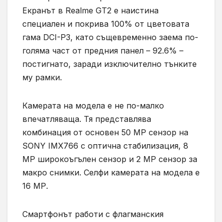
Екранът в Realme GT2 е наистина
специален и покрива 100% от цветовата
гама DCI-P3, като същевременно заема по-
голяма част от предния панел – 92.6% –
постигнато, заради изключително тънките
му рамки.
Камерата на модела е не по-малко
впечатляваща. Тя представлява
комбинация от основен 50 МР сензор на
SONY IMX766 с оптична стабилизация, 8
МР широкоъгълен сензор и 2 МР сензор за
макро снимки. Селфи камерата на модела е
16 МР.
Смартфонът работи с флагманския