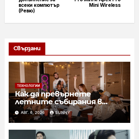
всеки компютър
Mini Wireless
(Ревю)
Свързани
ТЕХНОЛОГИИ
Как да превърнете
летните събирания в
купон с караоке система
АВГ. 6, 2026
SUNNY