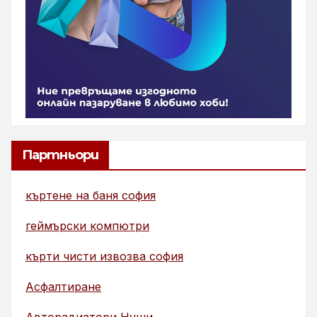
Партньори
къртене на баня софия
геймърски компютри
кърти чисти извозва софия
Асфалтиране
Авторадиатори Нуши