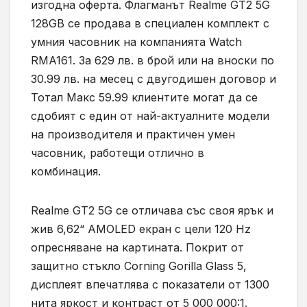
изгодна оферта. Флагманът Realme GT2 5G
128GB се продава в специален комплект с
умния часовник на компанията Watch
RMA161. За 629 лв. в брой или на вноски по
30.99 лв. на месец с двугодишен договор и
Тотал Макс 59.99 клиентите могат да се
сдобият с един от най-актуалните модели
на производителя и практичен умен
часовник, работещи отлично в
комбинация.
Realme GT2 5G се отличава със своя ярък и
жив 6,62“ AMOLED екран с цели 120 Hz
опресняване на картината. Покрит от
защитно стъкло Corning Gorilla Glass 5,
дисплеят впечатлява с показатели от 1300
нита яркост и контраст от 5 000 000:1.