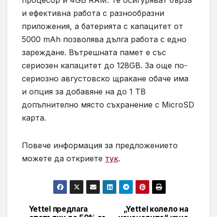
и ефективна работа с разнообразни
приложения, а батерията с капацитет от
5000 mAh позволява дълга работа с едно
зареждане. Вътрешната памет е със
сериозен капацитет до 128GB. За още по-
сериозно августовско щракане обаче има
и опция за добавяне на до 1 TB
допълнително място съхранение с MicroSD
карта.
Повече информация за предложението
можете да откриете
тук
.
Yettel предлага
„Yettel колело на
Навигация