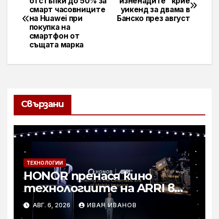
отстъпки до 50% за
изненадите“ крие
смарт часовниците
уикенд за двама в
на Huawei при
Банско през август
покупка на
смартфон от
същата марка
Свързани
ТЕХНОЛОГИИ
HONOR пренася кино
технологиите на ARRI в
мобилното творчество на
АВГ. 6, 2026
ИВАН ИВАНОВ
събитието Imaging