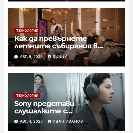
Technology Launch
ТЕХНОЛОГИИ
Как да превърнете
летните събирания в
купон с караоке система
АВГ. 6, 2026
SUNNY
ТЕХНОЛОГИИ
Sony представи
слушалките с
шумопотискане WH-
АВГ. 4, 2026
ИВАН ИВАНОВ
1000XM6 в нов цвят „Olive