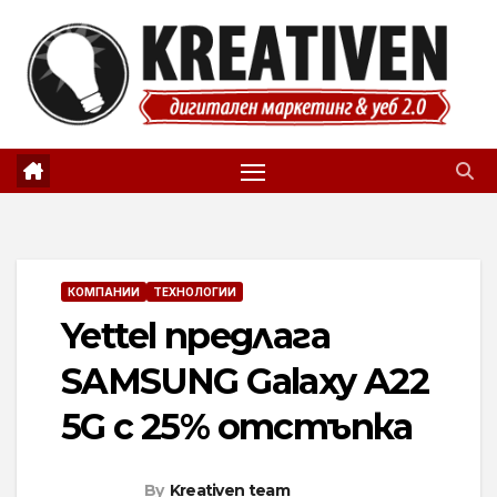
Skip
to
content
КОМПАНИИ
ТЕХНОЛОГИИ
Yettel предлага
SAMSUNG Galaxy A22
5G с 25% отстъпка
By
Kreativen team