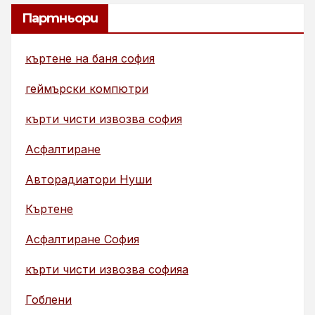
Партньори
къртене на баня софия
геймърски компютри
кърти чисти извозва софия
Асфалтиране
Авторадиатори Нуши
Къртене
Асфалтиране София
кърти чисти извозва софияа
Гоблени