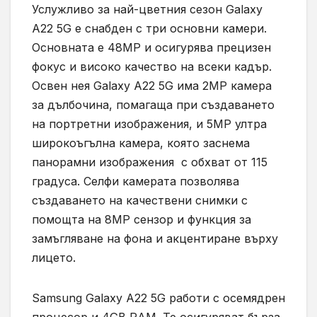
Услужливо за най-цветния сезон Galaxy
А22 5G е снабден с три основни камери.
Основната е 48MP и осигурява прецизен
фокус и високо качество на всеки кадър.
Освен нея Galaxy A22 5G има 2MP камера
за дълбочина, помагаща при създаването
на портретни изображения, и 5MP ултра
широкоъгълна камера, която заснема
панорамни изображения с обхват от 115
градуса. Селфи камерата позволява
създаването на качествени снимки с
помощта на 8MP сензор и функция за
замъгляване на фона и акцентиране върху
лицето.
Samsung Galaxy A22 5G работи с осемядрен
процесор и 4GB RAM. Те осигуряват бърза