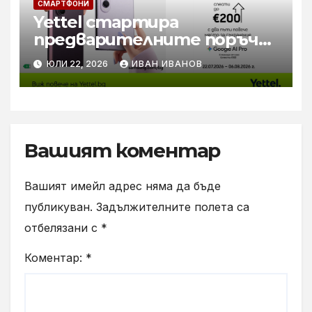
СМАРТФОНИ
Yettel стартира
предварителните поръчки
за новите Samsung Galaxy Z
ЮЛИ 22, 2026
ИВАН ИВАНОВ
Flip8, Fold8 и Fold8 Ultra
Вашият коментар
Вашият имейл адрес няма да бъде
публикуван.
Задължителните полета са
отбелязани с
*
Коментар:
*