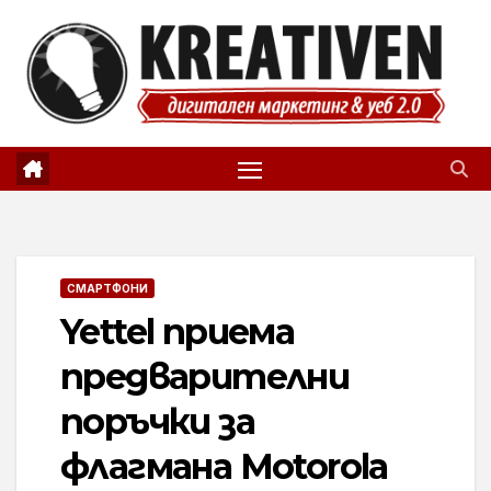
Skip
to
content
СМАРТФОНИ
Yettel приема
предварителни
поръчки за
флагмана Motorola