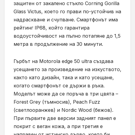
защитен от закалено стъкло Corning Gorilla
Glass Victus, което го прави по-устойчив на
надраскване и счупване. Смартфонът има
рейтинг IP68, който гарантира
водоустойчивост на пълно потапяне до 1,5
метра в продължение на 30 минути.
Гърбът на Моtоrоlа edge 50 ultra създава
усещането за произведение на изкуството,
както като дизайн, така и като усещане,
когато смартфонът се държи в ръка.
Моделът може да се поръча в три цвята –
Forest Grey (тъмносив), Peach Fuzz
(светлооранжев) и Nordic Wood (бежов).
При първите две версии задният панел е
покрит с веган кожа, а при третия е
направен от истинско дърво, което би