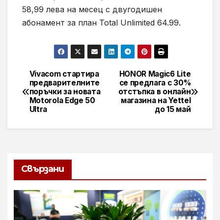
58,99 лева на месец с двугодишен
абонамент за план Total Unlimited 64.99.
Vivacom стартира
HONOR Magic6 Lite
Навигация
предварителните
се предлага с 30%
поръчки за новата
отстъпка в онлайн
Motorola Edge 50
магазина на Yettel
Ultra
до 15 май
Свързани