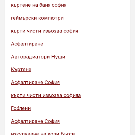
къртене на баня софия
геймърски компютри
кърти чисти извозва софия
Асфалтиране
Авторадиатори Нуши
Къртене
Асфалтиране София
кърти чисти извозва софияа
Гоблени
Асфалтиране София
изкупуване на коли Бъгси