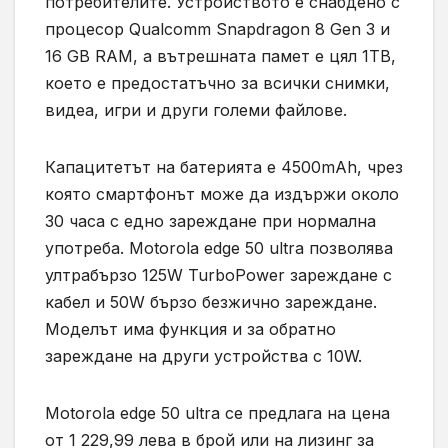
потребителите. Устройството е снабдено с
процесор Qualcomm Snapdragon 8 Gen 3 и
16 GB RAM, а вътрешната памет е цял 1TB,
което е предостатъчно за всички снимки,
видеа, игри и други големи файлове.
Капацитетът на батерията е 4500mAh, чрез
която смартфонът може да издържи около
30 часа с едно зареждане при нормална
употреба. Моtоrоlа edge 50 ultra позволява
ултрабързо 125W TurboPower зареждане с
кабел и 50W бързо безжично зареждане.
Моделът има функция и за обратно
зареждане на други устройства с 10W.
Motorola edge 50 ultra се предлага на цена
от 1 229,99 лева в брой или на лизинг за