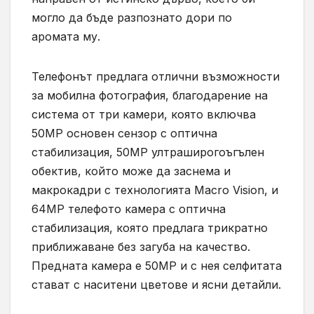
могло да бъде разпознато дори по
аромата му.
Телефонът предлага отлични възможности
за мобилна фотография, благодарение на
система от три камери, която включва
50MP основен сензор с оптична
стабилизация, 50MP ултраширогоъгълен
обектив, който може да заснема и
макрокадри с технологията Macro Vision, и
64MP телефото камера с оптична
стабилизация, която предлага трикратно
приближаване без загуба на качество.
Предната камера е 50MP и с нея селфитата
стават с наситени цветове и ясни детайли.