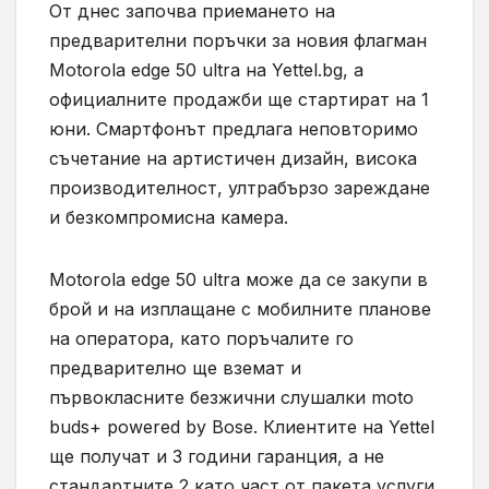
От днес започва приемането на
предварителни поръчки за новия флагман
Motorola edge 50 ultra на Yettel.bg, а
официалните продажби ще стартират на 1
юни. Смартфонът предлага неповторимо
съчетание на артистичен дизайн, висока
производителност, ултрабързо зареждане
и безкомпромисна камера.
Motorola edge 50 ultra може да се закупи в
брой и на изплащане с мобилните планове
на оператора, като поръчалите го
предварително ще вземат и
първокласните безжични слушалки moto
buds+ powered by Bose. Клиентите на Yettel
ще получат и 3 години гаранция, а не
стандартните 2 като част от пакета услуги