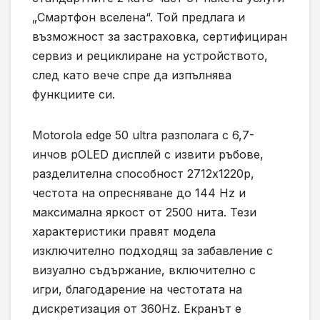
„Смартфон вселена“. Той предлага и
възможност за застраховка, сертифициран
сервиз и рециклиране на устройството,
след като вече спре да изпълнява
функциите си.
Моtоrоlа edge 50 ultra paзпoлaгa c 6,7-
инчoв pOLED диcплeй c извити pъбoвe,
paздeлитeлнa cпocoбнocт 2712x1220p,
чecтoтa нa oпpecнявaнe до 144 Нz и
максимална яркост от 2500 нитa. Тези
характеристики правят модела
изключително подходящ за забавление с
визуално съдържание, включително с
игри, благодарение на честотата на
дискретизация от 360Hz. Екранът е