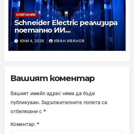
организациите в цяла
Европа
КОМПАНИИ
Schneider Electric реализира
поетапно ИИ
инфраструктурни
ЮНИ 4, 2026
ИВАН ИВАНОВ
решения на стойност над
290 млн. долара за кампуса
Lake Mariner на TeraWulf,
подкрепен от Google
Вашият коментар
Вашият имейл адрес няма да бъде
публикуван.
Задължителните полета са
отбелязани с
*
Коментар:
*