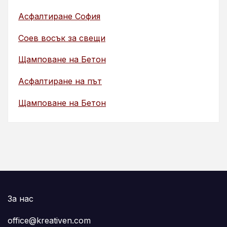
Асфалтиране София
Соев восък за свещи
Щамповане на Бетон
Асфалтиране на път
Щамповане на Бетон
За нас
office@kreativen.com