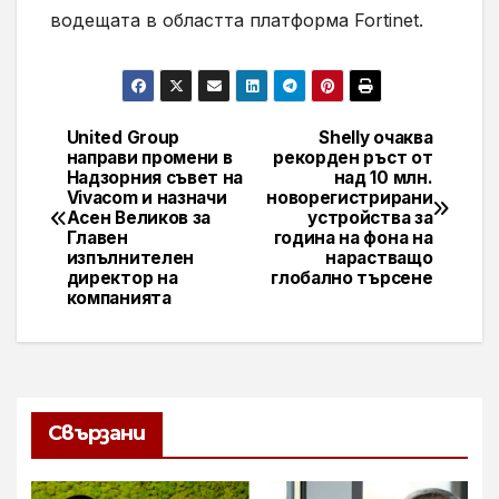
водещата в областта платформа Fortinet.
United Group
Shelly очаква
Навигация
направи промени в
рекорден ръст от
Надзорния съвет на
над 10 млн.
Vivacom и назначи
новорегистрирани
Асен Великов за
устройства за
Главен
година на фона на
изпълнителен
нарастващо
директор на
глобално търсене
компанията
Свързани