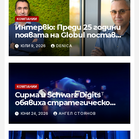
КОМПАНИИ
Интервю: Преди 25 години
появата на Globul постави
началото на реалната
ЮЛИ 9, 2026
DENICA
конкуренция в сектора
КОМПАНИИ
Сирма и Schwarz Digits
обявиха стратегическо
партньорство за
ЮНИ 24, 2026
АНГЕЛ СТОЯНОВ
разпространението на
суверенен изкуствен
интелект за