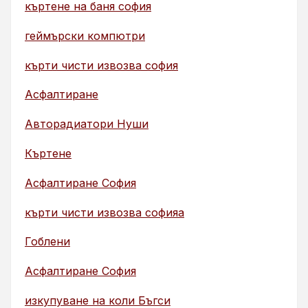
къртене на баня софия
геймърски компютри
кърти чисти извозва софия
Асфалтиране
Авторадиатори Нуши
Къртене
Асфалтиране София
кърти чисти извозва софияа
Гоблени
Асфалтиране София
изкупуване на коли Бъгси