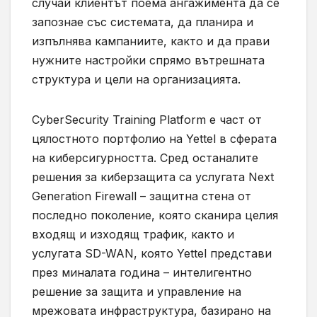
случай клиентът поема ангажимента да се
запознае със системата, да планира и
изпълнява кампаниите, както и да прави
нужните настройки спрямо вътрешната
структура и цели на организацията.
CyberSecurity Training Platform е част от
цялостното портфолио на Yettel в сферата
на киберсигурността. Сред останалите
решения за киберзащита са услугата Next
Generation Firewall – защитна стена от
последно поколение, която сканира целия
входящ и изходящ трафик, както и
услугата SD-WAN, която Yettel представи
през миналата година – интелигентно
решение за защита и управление на
мрежовата инфраструктура, базирано на