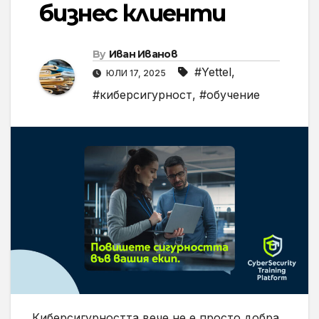
бизнес клиенти
By
Иван Иванов
#Yettel
,
ЮЛИ 17, 2025
#киберсигурност
,
#обучение
Киберсигурността вече не е просто добра