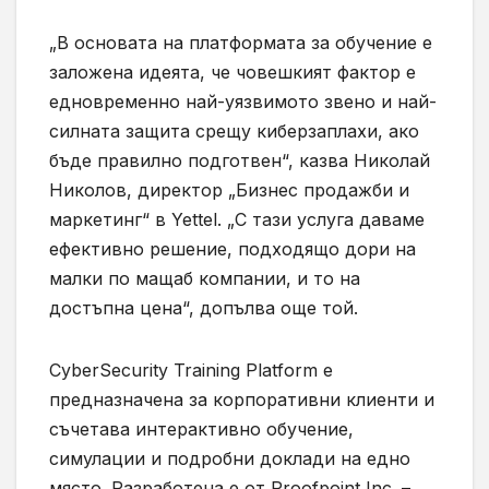
„В основата на платформата за обучение е
заложена идеята, че човешкият фактор е
едновременно най-уязвимото звено и най-
силната защита срещу киберзаплахи, ако
бъде правилно подготвен“, казва Николай
Николов, директор „Бизнес продажби и
маркетинг“ в Yettel. „С тази услуга даваме
ефективно решение, подходящо дори на
малки по мащаб компании, и то на
достъпна цена“, допълва още той.
CyberSecurity Training Platform е
предназначена за корпоративни клиенти и
съчетава интерактивно обучение,
симулации и подробни доклади на едно
място. Разработена е от Proofpoint Inc. –