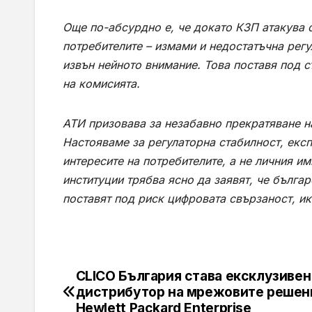
Още по-абсурдно е, че докато КЗП атакува 
потребителите – измами и недостатъчна рег
извън нейното внимание. Това поставя под с
на комисията.
АТИ призовава за незабавно прекратяване н
Настояваме за регулаторна стабилност, експ
интересите на потребителите, а не личния 
институции трябва ясно да заявят, че бълга
поставят под риск цифровата свързаност, и
CLICO България става ексклузивен
Навигация
дистрибутор на мрежовите решен
Hewlett Packard Enterprise