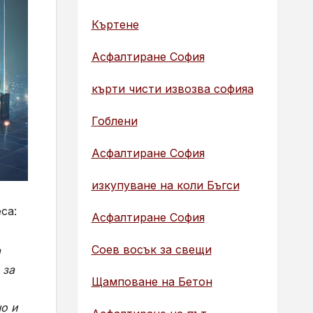
Къртене
Асфалтиране София
кърти чисти извозва софияа
Гоблени
Асфалтиране София
изкупуване на коли Бъгси
са:
Асфалтиране София
Соев восък за свещи
а
 за
Щамповане на Бетон
о и