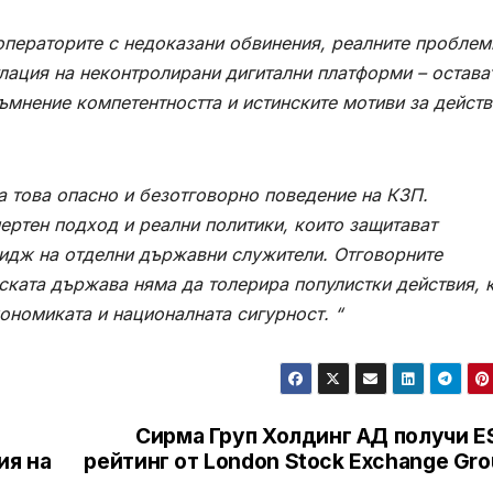
операторите с недоказани обвинения, реалните проблем
улация на неконтролирани дигитални платформи – остава
ъмнение компетентността и истинските мотиви за действ
а това опасно и безотговорно поведение на КЗП.
ертен подход и реални политики, които защитават
имидж на отделни държавни служители. Отговорните
рската държава няма да толерира популистки действия, 
кономиката и националната сигурност.
“
Сирма Груп Холдинг АД получи E
ия на
рейтинг от London Stock Exchange Gr