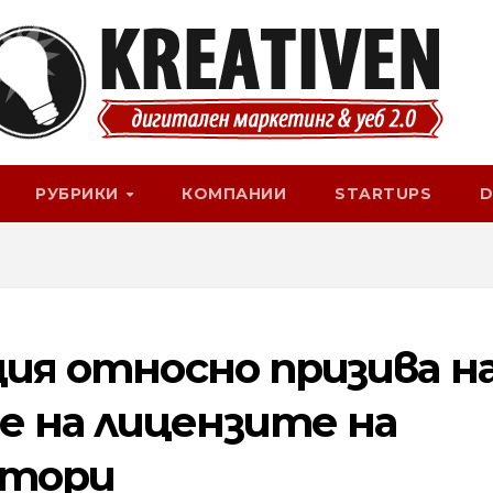
РУБРИКИ
КОМПАНИИ
STARTUPS
D
ция относно призива н
е на лицензите на
атори