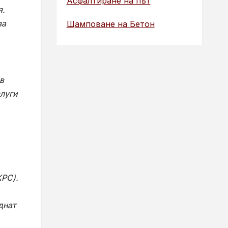
Асфалтиране на път
я.
ва
Щамповане на Бетон
в
луги
КРС).
днат