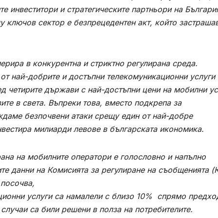
е инвеститори и стратегическите партньори на Българи
у ключов сектор е безпрецедентен акт, който застраша
ерира в конкурентна и стриктно регулирана среда.
 от най-добрите и достъпни телекомуникационни услуги 
ед четирите държави с най-достъпни цени на мобилни ус
ите в света. Въпреки това, вместо подкрепа за
иждаме безпочвени атаки срещу един от най-добре
инвестира милиарди левове в българската икономика.
рана на мобилните оператори е голословно и напълно
те данни на Комисията за регулиране на съобщенията (
посочва
,
ционни
услуги
са
намалели
с
близо
10%
спрямо
предхо
случаи
са
били
решени
в
полза
на
потребителите
.