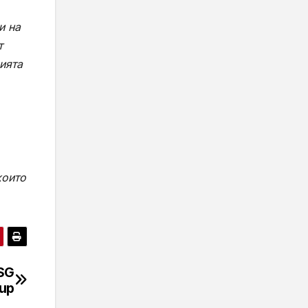
и на
т
ията
които
SG
oup