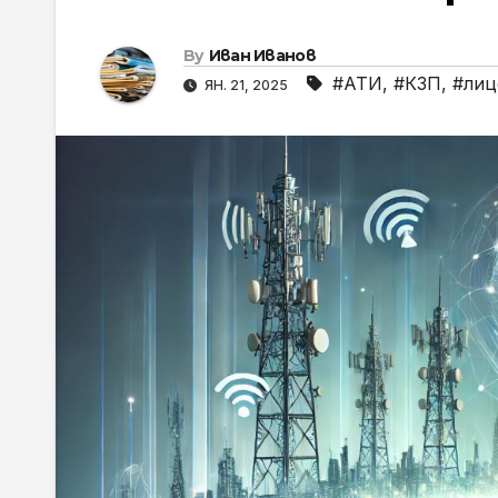
By
Иван Иванов
#АТИ
,
#КЗП
,
#лиц
ЯН. 21, 2025