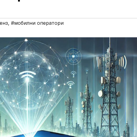
енз
,
#мобилни оператори