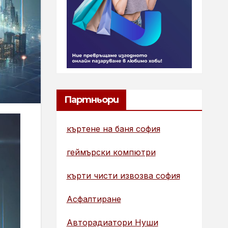
Партньори
къртене на баня софия
геймърски компютри
кърти чисти извозва софия
Асфалтиране
Авторадиатори Нуши