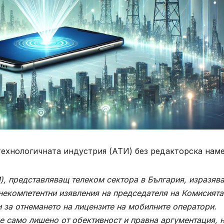
ехнологичната индустрия (АТИ) без редакторска наме
), представляващ телеком сектора в България, изразяв
 некомпетентни изявления на председателя на Комисията
 за отнемането на лицензите на мобилните оператори.
не само лишено от обективност и правна аргументация, н