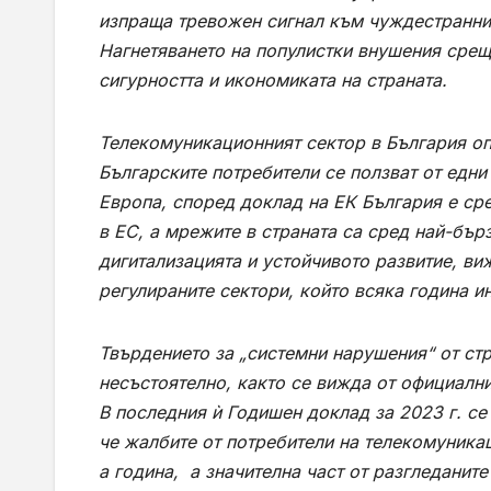
изпраща тревожен сигнал към чуждестраннит
Нагнетяването на популистки внушения срещ
сигурността и икономиката на страната.
Телекомуникационният сектор в България оп
Българските потребители се ползват от едни
Европа, според доклад на ЕК България е ср
в ЕС, а мрежите в страната са сред най-бърз
дигитализацията и устойчивото развитие, в
регулираните сектори, който всяка година 
Твърдението за „системни нарушения“ от ст
несъстоятелно, както се вижда от официални
В последния
ѝ
Годишен
доклад
за
2023
г
.
се
че
жалбите
от
потребители
на
телекомуника
а
година
,
а
значителна
част
от
разгледаните