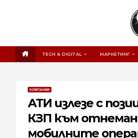
Skip
to
content
TECH & DIGITAL
МАРКЕТИНГ
КОМПАНИИ
АТИ излезе с пози
КЗП към отнеман
мобилните опер