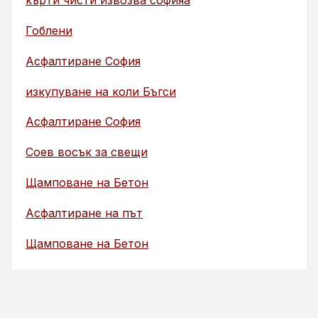
кърти чисти извозва софияа
Гоблени
Асфалтиране София
изкупуване на коли Бъгси
Асфалтиране София
Соев восък за свещи
Щамповане на Бетон
Асфалтиране на път
Щамповане на Бетон