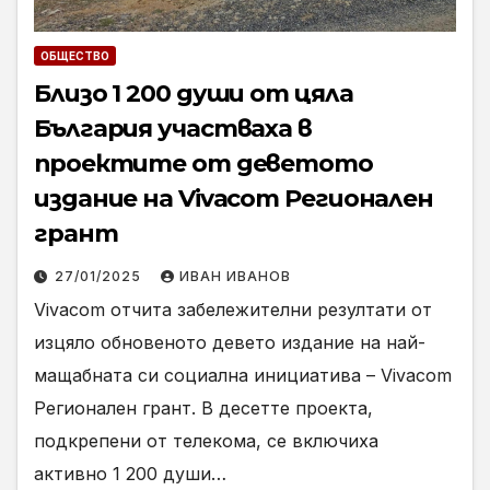
ОБЩЕСТВО
Близо 1 200 души от цяла
България участваха в
проектите от деветото
издание на Vivacom Регионален
грант
27/01/2025
ИВАН ИВАНОВ
Vivacom отчита забележителни резултати от
изцяло обновеното девето издание на най-
мащабната си социална инициатива – Vivacom
Регионален грант. В десетте проекта,
подкрепени от телекома, се включиха
активно 1 200 души…