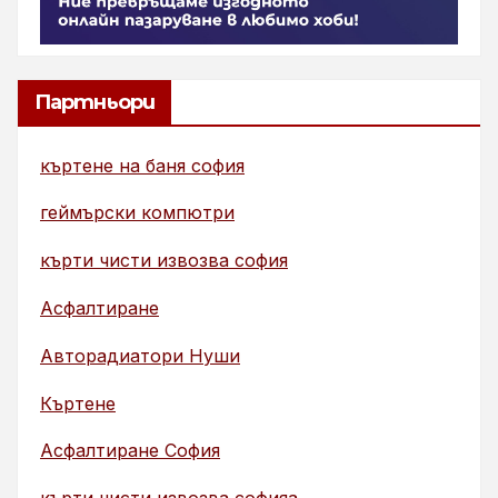
Партньори
къртене на баня софия
геймърски компютри
кърти чисти извозва софия
Асфалтиране
Авторадиатори Нуши
Къртене
Асфалтиране София