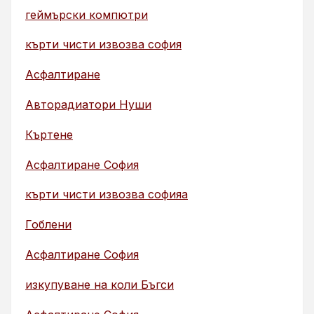
геймърски компютри
кърти чисти извозва софия
Асфалтиране
Авторадиатори Нуши
Къртене
Асфалтиране София
кърти чисти извозва софияа
Гоблени
Асфалтиране София
изкупуване на коли Бъгси