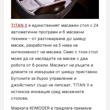
TITAN II
е единственият масажен стол с 24
автоматични програми и 6 масажни
техники – от разтоварване до шиацу
масаж, разработени на 5 нива на
интензивност на масажа. Само с този стол
може да се насладите на масаж с два
робота от 8 рокли. Масажът на ръцете и
дланите се извършва от шиацу приставки.
Бутоните за бързо управление и
джойстикът също не липсват. TITAN II е
истинска иновация сред масажните
столове.
Марката KOMODER е предлага премиум