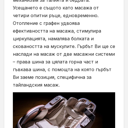
Усещането е същото като масажа от
четири опитни ръце, едновременно.
Отопление с графен удвоява
ефективността на масажа, стимулира
циркулацията, намалява болката и
сковаността на мускулите. Гърбът Ви ще се
наслади на масаж от две масажни системи
– права шина за цялата горна част и
гъвкава шина, с помощта на която гърбът
Ви заеме позиция, специфична за
тайландския масаж.