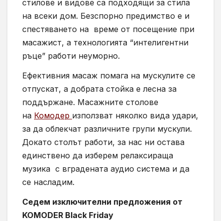
стилове и видове са подходящи за стила
на всеки дом. Безспорно предимство е и
спестяването на време от посещение при
масажист, а технологията “интелигентни
ръце” работи неуморно.
Ефективния масаж помага на мускулите се
отпускат, а добрата стойка е лесна за
поддържане. Масажните столове
на
Комодер
използват няколко вида удари,
за да облекчат различните групи мускули.
Докато столът работи, за нас ни остава
единствено да изберем релаксираща
музика с вградената аудио система и да
се насладим.
Седем изключителни предложения от
KOMODER Black Friday