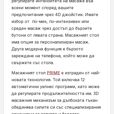
регулирате интензитета на масажа във
всеки момент според вашите
предпочитания чрез 4D джойстик. Имате
избор от по-мек, по-интензивен или
среден масаж чрез достъп до бързите
бутони от лявата страна. Масажният стол
има опция за персонализиран масаж.
Друга модерна функция е бързото
зареждане на телефона, който може да
свържете със стола.
Масажният стол
PRIME
е изграден от най-
новата технология. Той включва 12
автоматични уелнес програми, като може
да регулирате продължителността им. 3D
масажния механизъм за дълбоката тъкан
обединява силите си със специализирания
механизъм за талията и бедрата.