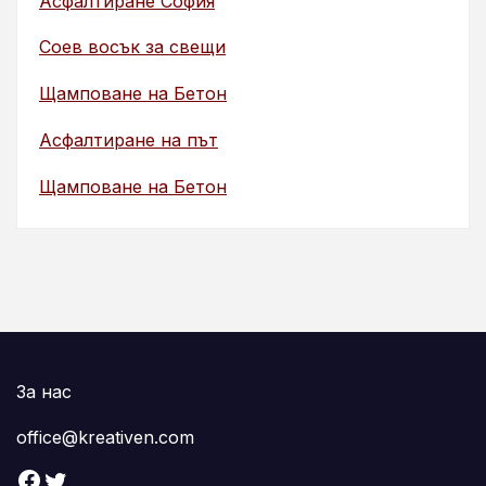
Асфалтиране София
Соев восък за свещи
Щамповане на Бетон
Асфалтиране на път
Щамповане на Бетон
За нас
office@kreativen.com
Facebook
Twitter