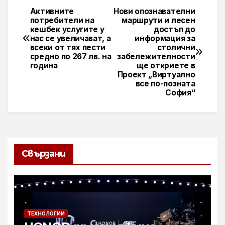
Активните
Нови опознавателни
Навигация
потребители на
маршрути и лесен
кешбек услугите у
достъп до
нас се увеличават, а
информация за
всеки от тях пести
столични
средно по 267 лв. на
забележителности
година
ще откриете в
Проект „Виртуално
все по-позната
София“
Свързани
ТЕХНОЛОГИИ