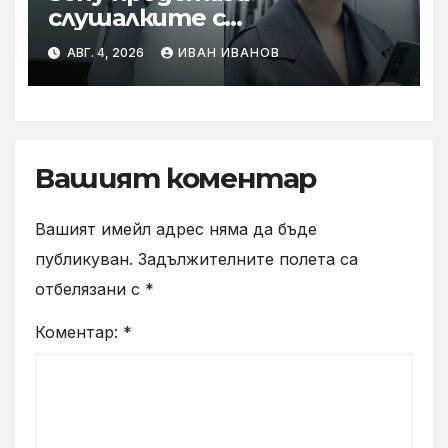
слушалките с
шумопотискане WH-
АВГ. 4, 2026
ИВАН ИВАНОВ
1000XM6 в нов цвят „Olive
Gray“
Вашият коментар
Вашият имейл адрес няма да бъде
публикуван.
Задължителните полета са
отбелязани с
*
Коментар:
*