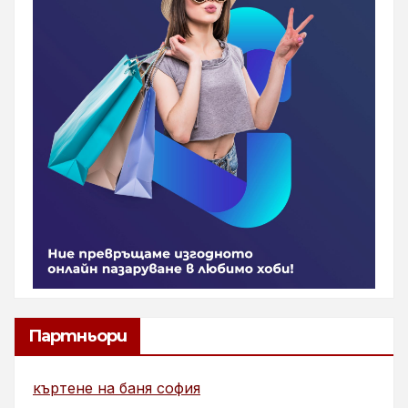
Партньори
къртене на баня софия