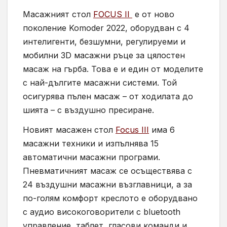
Масажният стол
FOCUS II
е от ново
поколение Komoder 2022, оборудван с 4
интелигенти, безшумни, регулируеми и
мобилни 3D масажни ръце за цялостен
масаж на гърба. Това е и един от моделите
с най-дългите масажни системи. Той
осигурява пълен масаж – от ходилата до
шията – с въздушно пресиране.
Новият масажен стол
Focus III
има 6
масажни техники и изпълнява 15
автоматични масажни програми.
Пневматичният масаж се осъществява с
24 въздушни масажни възглавници, а за
по-голям комфорт креслото е оборудвано
с аудио високоговорители с bluetooth
управление, таблет, гласови команди и