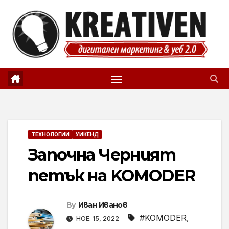
Skip
to
content
ТЕХНОЛОГИИ
УИКЕНД
Започна Черният
петък на KOMODER
By
Иван Иванов
#KOMODER
,
НОЕ. 15, 2022