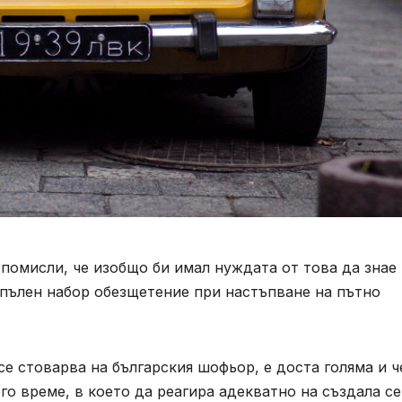
 помисли, че изобщо би имал нуждата от това да знае
е пълен набор обезщетение при настъпване на пътно
се стоварва на българския шофьор, е доста голяма и ч
ого време, в което да реагира адекватно на създала се