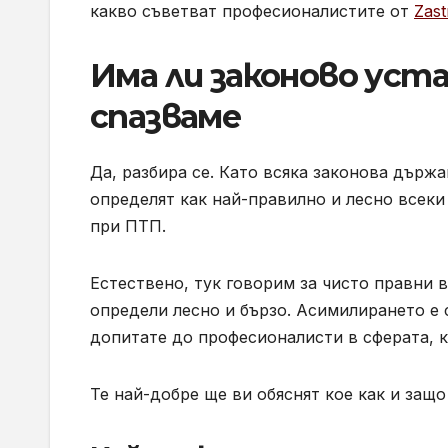
какво съветват професионалистите от
Zast
Има ли законово уст
спазваме
Да, разбира се. Като всяка законова държ
определят как най-правилно и лесно всеки
при ПТП.
Естествено, тук говорим за чисто правни 
определи лесно и бързо. Асимилирането е с
допитате до професионалисти в сферата, ка
Те най-добре ще ви обяснят кое как и защо