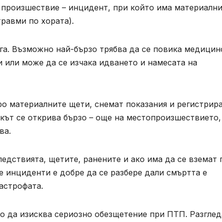
а произшествие – инцидент, при който има материални
равми по хората).
ага. Възможно най-бързо трябва да се повика медицин
и или може да се изчака идването и намесата на
ро материалните щети, снемат показания и регистрир
кът се открива бързо – още на местопроизшествието,
ва.
ледствията, щетите, ранените и ако има да се вземат 
е инциденти е добре да се разбере дали смъртта е
астрофата.
во да изисква сериозно обезщетение при ПТП. Разгле