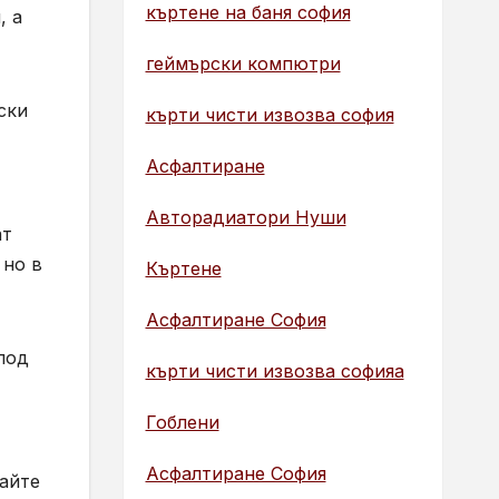
къртене на баня софия
, а
геймърски компютри
ски
кърти чисти извозва софия
Асфалтиране
Авторадиатори Нуши
ат
 но в
Къртене
Асфалтиране София
под
кърти чисти извозва софияа
Гоблени
Асфалтиране София
дайте