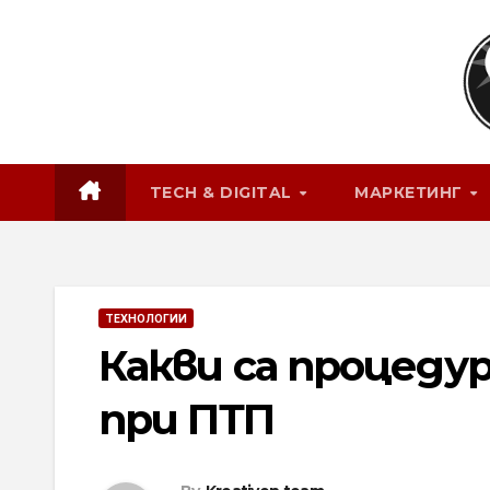
Skip
to
content
TECH & DIGITAL
МАРКЕТИНГ
ТЕХНОЛОГИИ
Какви са процед
при ПТП