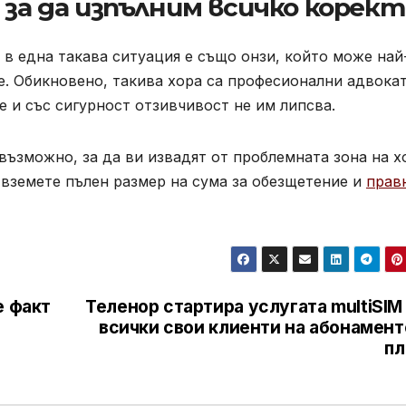
 за да изпълним всичко корек
 в една такава ситуация е също онзи, който може най
. Обикновено, такива хора са професионални адвокат
е и със сигурност отзивчивост не им липсва.
възможно, за да ви извадят от проблемната зона на х
 вземете пълен размер на сума за обезщетение и
прав
е факт
Теленор стартира услугата multiSIM
всички свои клиенти на абонамент
пл