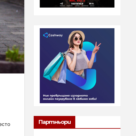
Партньори
есто