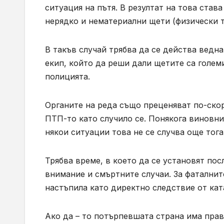
ситуация на пътя. В резултат на това став
нерядко и нематериални щети (физически т
В такъв случай трябва да се действа ведн
екип, който да реши дали щетите са голем
полицията.
Органите на реда също преценяват по-ско
ПТП-то като случило се. Понякога виновни
някои ситуации това не се случва още тога
Трябва време, в което да се установят пос
внимание и смъртните случаи. За фаталнит
настъпила като директно следствие от кат
Ако да – то потърпевшата страна има пра