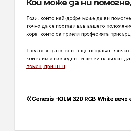
Кой може да ни помогне,
Този, който най-добре може да ви помогне
точно да се постави във вашето положение
хора, които са приели професията присърц
Това са хората, които ще направят всичко 
които им е навредено и ще ви позволят да
помощ при ПТП
.
Genesis HOLM 320 RGB White вече 
Навигация