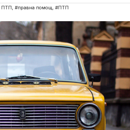
и ПТП
,
#правна помощ
,
#ПТП