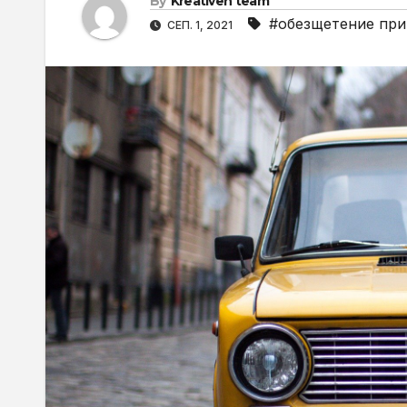
By
Kreativen team
#обезщетение пр
СЕП. 1, 2021