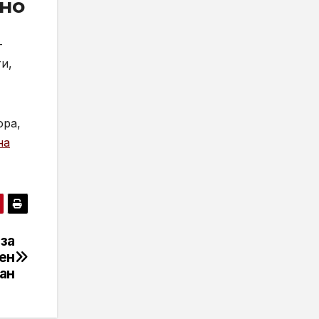
тно
-
и,
ора,
на
 за
ен
ан