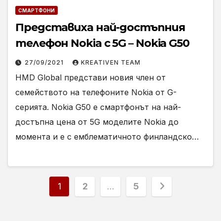
СМАРТФОНИ
Представиха най-достъпния
телефон Nokia с 5G – Nokia G50
27/09/2021
KREATIVEN TEAM
HMD Global представи новия член от
семейството на телефоните Nokia от G-
серията. Nokia G50 е смартфонът на най-
достъпна цена от 5G моделите Nokia до
момента и е с емблематичното финландско…
Разделяне
1
2
…
5
на