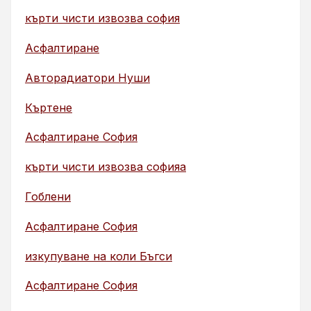
кърти чисти извозва софия
Асфалтиране
Авторадиатори Нуши
Къртене
Асфалтиране София
кърти чисти извозва софияа
Гоблени
Асфалтиране София
изкупуване на коли Бъгси
Асфалтиране София