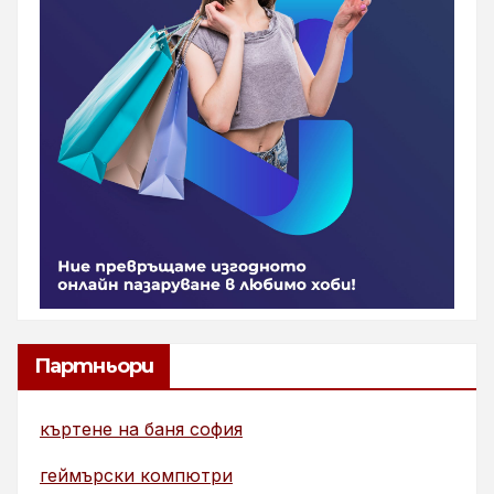
Партньори
къртене на баня софия
геймърски компютри