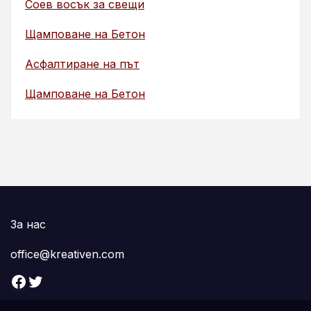
Соев восък за свещи
Щамповане на Бетон
Асфалтиране на път
Щамповане на Бетон
За нас
office@kreativen.com
Facebook
Twitter