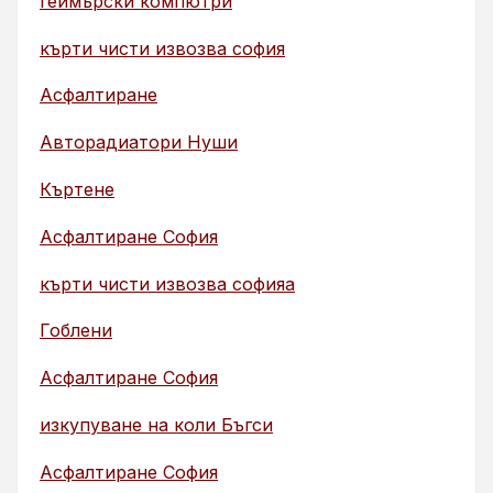
геймърски компютри
кърти чисти извозва софия
Асфалтиране
Авторадиатори Нуши
Къртене
Асфалтиране София
кърти чисти извозва софияа
Гоблени
Асфалтиране София
изкупуване на коли Бъгси
Асфалтиране София