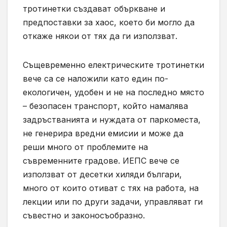
тротинетки създават объркване и
предпоставки за хаос, което би могло да
откаже някои от тях да ги използват.
Същевременно електрическите тротинетки
вече са се наложили като един по-
екологичен, удобен и не на последно място
– безопасен транспорт, който намалява
задръстванията и нуждата от паркоместа,
не генерира вредни емисии и може да
реши много от проблемите на
съвременните градове. ИЕПС вече се
използват от десетки хиляди българи,
много от които отиват с тях на работа, на
лекции или по други задачи, управляват ги
съвестно и законосъобразно.