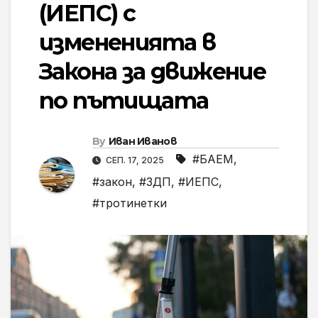
(ИЕПС) с
измененията в
Закона за движение
по пътищата
By
Иван Иванов
#БАЕМ
,
СЕП. 17, 2025
#закон
,
#ЗДП
,
#ИЕПС
,
#тротинетки