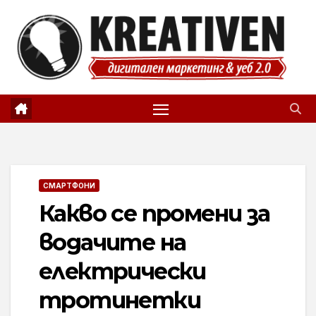
Skip
to
content
СМАРТФОНИ
Какво се промени за
водачите на
електрически
тротинетки