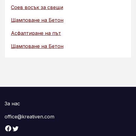
Соев восък за свещи
Щамповане на Бетон
Асфалтиране на път
Щамповане на Бетон
За нас
office@kreativen.com
Facebook
Twitter