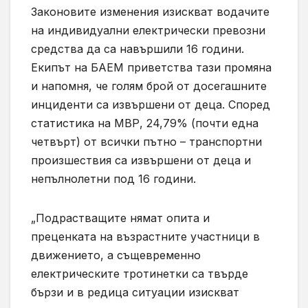
Законовите изменения изискват водачите
на индивидуални електрически превозни
средства да са навършили 16 години.
Екипът на БАЕМ приветства тази промяна
и напомня, че голям брой от досегашните
инциденти са извършени от деца. Според
статистика на МВР, 24,79% (почти една
четвърт) от всички пътно – транспортни
произшествия са извършени от деца и
непълнолетни под 16 години.
„Подрастващите нямат опита и
преценката на възрастните участници в
движението, а същевременно
електрическите тротинетки са твърде
бързи и в редица ситуации изискват