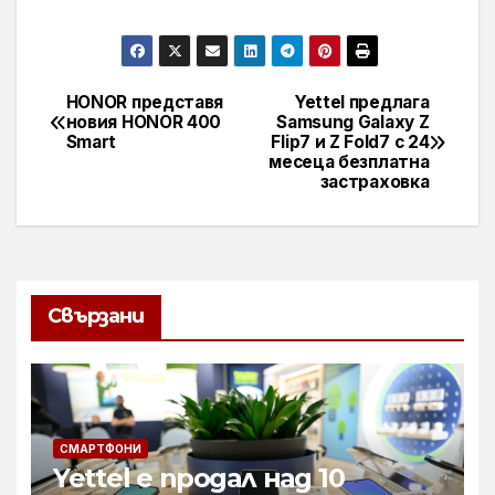
HONOR представя
Yettel предлага
Навигация
новия HONOR 400
Samsung Galaxy Z
Smart
Flip7 и Z Fold7 с 24
месеца безплатна
застраховка
Свързани
СМАРТФОНИ
Yettel е продал над 10