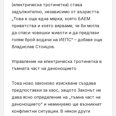
(електрическа тротинетка) става
задължително, независимо от възрастта.
„Това е още една мярка, която БАЕМ
приветства и която вярваме, че би могла
да спаси човешки животи и да предпази
голям брой водачи на ИЕПС“ – добавя още
Владислав Стоицов.
Управление на електрическа тротинетка в
тъмната част на денонощието
Това ново законово изискване създава
предпоставки за хаос, защото Законът не
дава ясно определение на „тъмна част на
денонощието“ и неминуемо ще възникнат
конфликтни ситуации. В някои други