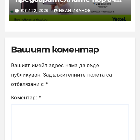
за новите Samsung Galaxy Z
ЮЛИ 22, 2026
ИВАН ИВАНОВ
Flip8, Fold8 и Fold8 Ultra
Вашият коментар
Вашият имейл адрес няма да бъде
публикуван.
Задължителните полета са
отбелязани с
*
Коментар:
*