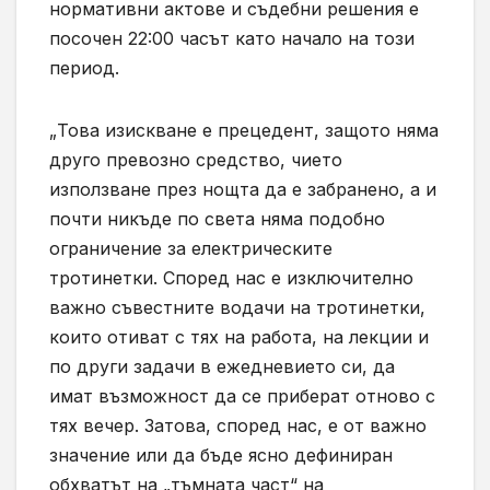
нормативни актове и съдебни решения е
посочен 22:00 часът като начало на този
период.
„Това изискване е прецедент, защото няма
друго превозно средство, чието
използване през нощта да е забранено, а и
почти никъде по света няма подобно
ограничение за електрическите
тротинетки. Според нас е изключително
важно съвестните водачи на тротинетки,
които отиват с тях на работа, на лекции и
по други задачи в ежедневието си, да
имат възможност да се приберат отново с
тях вечер. Затова, според нас, е от важно
значение или да бъде ясно дефиниран
обхватът на „тъмната част“ на