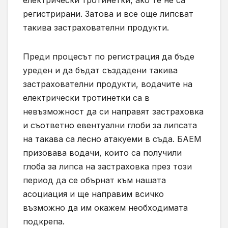
електрически тротинетки, ако те не са
регистрирани. Затова и все още липсват
такива застрахователни продукти.
Преди процесът по регистрация да бъде
уреден и да бъдат създадени такива
застрахователни продукти, водачите на
електрически тротинетки са в
невъзможност да си направят застраховка
и съответно евентуални глоби за липсата
на такава са лесно атакуеми в съда. БАЕМ
призовава водачи, които са получили
глоба за липса на застраховка през този
период да се обърнат към нашата
асоциация и ще направим всичко
възможно да им окажем необходимата
подкрепа.