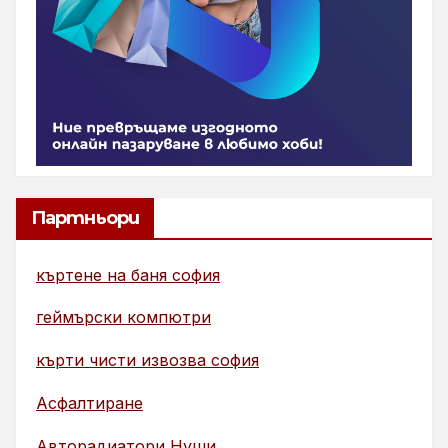
Партньори
къртене на баня софия
геймърски компютри
кърти чисти извозва софия
Асфалтиране
Авторадиатори Нуши