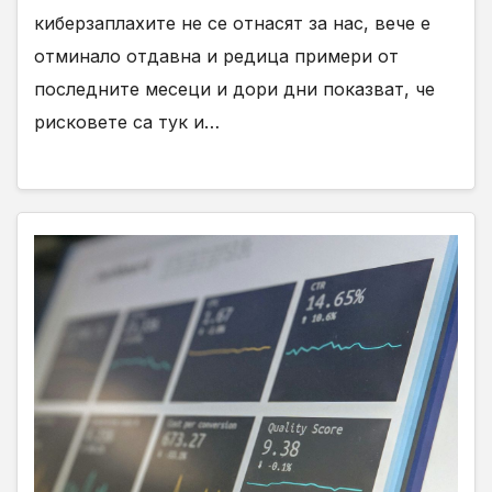
киберзаплахите не се отнасят за нас, вече е
отминало отдавна и редица примери от
последните месеци и дори дни показват, че
рисковете са тук и…