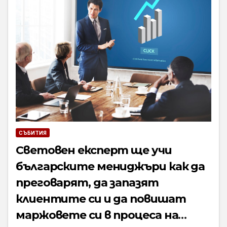
СЪБИТИЯ
Световен експерт ще учи
българските мениджъри как да
преговарят, да запазят
клиентите си и да повишат
маржовете си в процеса на