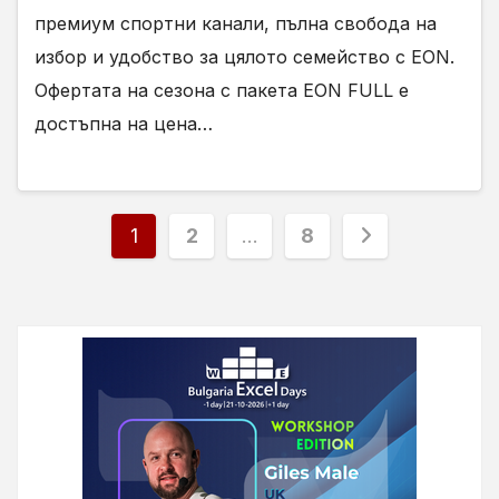
премиум спортни канали, пълна свобода на
избор и удобство за цялото семейство с EON.
Офертата на сезона с пакета EON FULL е
достъпна на цена…
Разделяне
1
2
…
8
на
публикациите
на
страници