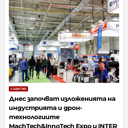
СЪБИТИЯ
Днес започват изложенията на
индустрията и дрон-
технологиите
MachTech&InnoTech Expo и INTER