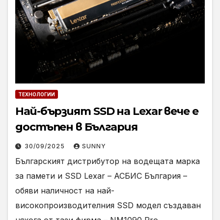
ТЕХНОЛОГИИ
Най-бързият SSD на Lexar вече е
достъпен в България
30/09/2025
SUNNY
Българският дистрибутор на водещата марка
за памети и SSD Lexar – АСБИС България –
обяви наличност на най-
високопроизводителния SSD модел създаван
някога от тази фирма – NM1090 Pro.