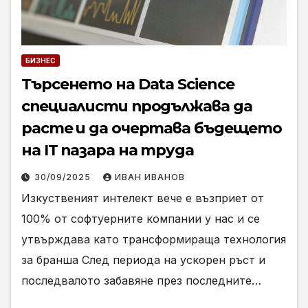
БИЗНЕС
Търсенето на Data Science
специалисти продължава да
расте и да очертава бъдещето
на IT пазара на труда
30/09/2025
ИВАН ИВАНОВ
Изкуственият интелект вече е възприет от
100% от софтуерните компании у нас и се
утвърждава като трансформираща технология
за бранша След периода на ускорен ръст и
последвалото забавяне през последните…