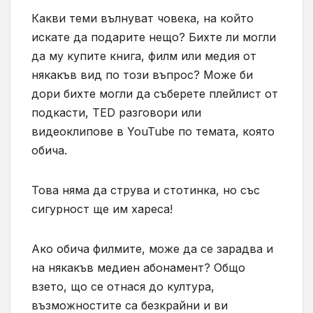
Какви теми вълнуват човека, на който
искате да подарите нещо? Бихте ли могли
да му купите книга, филм или медия от
някакъв вид по този въпрос? Може би
дори бихте могли да съберете плейлист от
подкасти, TED разговори или
видеоклипове в YouTube по темата, която
обича.
Това няма да струва и стотинка, но със
сигурност ще им хареса!
Ако обича филмите, може да се зарадва и
на някакъв медиен абонамент? Общо
взето, що се отнася до култура,
възможностите са безкрайни и ви