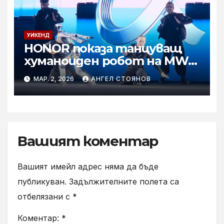
УИКЕНД
HONOR показа танцуващ
хуманоиден робот на MWC
2026
МАР. 2, 2026
АНГЕЛ СТОЯНОВ
Вашият коментар
Вашият имейл адрес няма да бъде
публикуван.
Задължителните полета са
отбелязани с
*
Коментар:
*