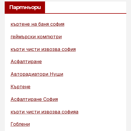
Партньори
къртене на баня софия
геймърски компютри
кърти чисти извозва софия
Асфалтиране
Авторадиатори Нуши
Къртене
Асфалтиране София
кърти чисти извозва софияа
Гоблени