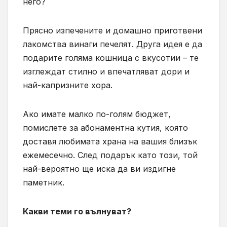
него?
Прясно изпечените и домашно приготвени
лакомства винаги печелят. Друга идея е да
подарите голяма кошница с вкусотии – те
изглеждат стилно и впечатляват дори и
най-капризните хора.
Ако имате малко по-голям бюджет,
помислете за абонаментна кутия, която
доставя любимата храна на вашия близък
ежемесечно. След подарък като този, той
най-вероятно ще иска да ви издигне
паметник.
Какви теми го вълнуват?