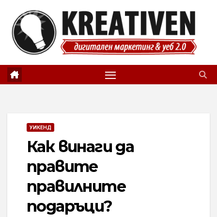
Skip
to
content
УИКЕНД
Как винаги да
правите
правилните
подаръци?