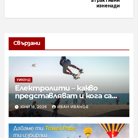
атрактивни
изненади
Свързани
УИКЕНД
Електролити – какво
представляват и кога са
необходими
ЮНИ 18, 2026
ИВАН ИВАНОВ