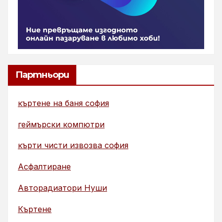
Партньори
къртене на баня софия
геймърски компютри
кърти чисти извозва софия
Асфалтиране
Авторадиатори Нуши
Къртене