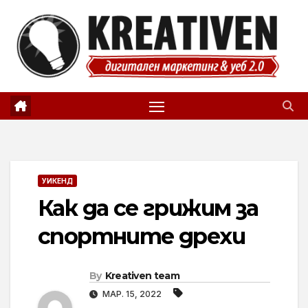
Skip
to
content
УИКЕНД
Как да се грижим за
спортните дрехи
By
Kreativen team
МАР. 15, 2022