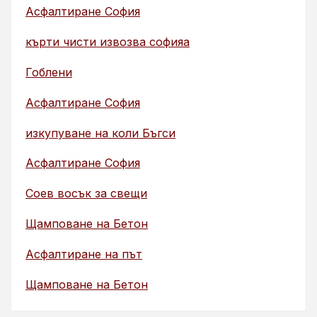
Асфалтиране София
кърти чисти извозва софияа
Гоблени
Асфалтиране София
изкупуване на коли Бъгси
Асфалтиране София
Соев восък за свещи
Щамповане на Бетон
Асфалтиране на път
Щамповане на Бетон