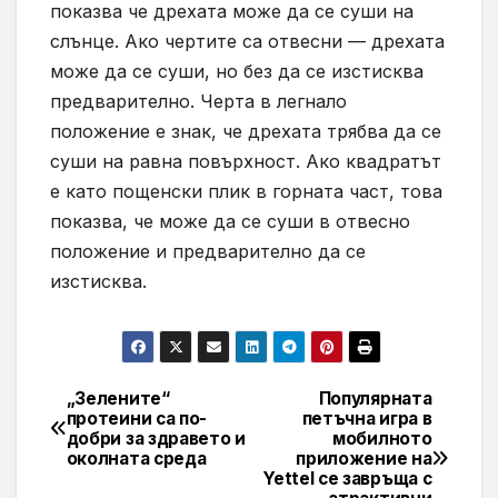
показва че дрехата може да се суши на
слънце. Ако чертите са отвесни — дрехата
може да се суши, но без да се изстисква
предварително. Черта в легнало
положение е знак, че дрехата трябва да се
суши на равна повърхност. Ако квадратът
е като пощенски плик в горната част, това
показва, че може да се суши в отвесно
положение и предварително да се
изстисква.
„Зелените“
Популярната
Навигация
протеини са по-
петъчна игра в
добри за здравето и
мобилното
околната среда
приложение на
Yettel се завръща с