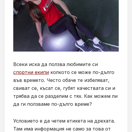
Всеки иска да ползва любимите си
спортни екипи
колкото се може по-дълго
във времето. Често обаче те избеляват,
свиват се, късат се, губят качествата си и
трябва да се разделим с тях. Как можем ли
да ги ползваме по-дълго време?
Условието е да четем етикета на дрехата.
Там има информация не само за това от