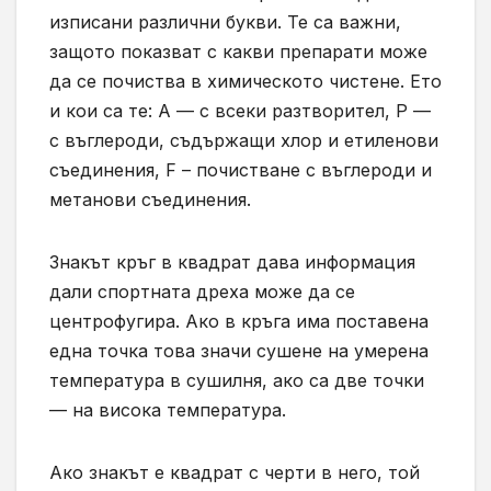
изписани различни букви. Те са важни,
защото показват с какви препарати може
да се почиства в химическото чистене. Ето
и кои са те: А — с всеки разтворител, Р —
с въглероди, съдържащи хлор и етиленови
съединения, F – почистване с въглероди и
метанови съединения.
Знакът кръг в квадрат дава информация
дали спортната дреха може да се
центрофугира. Ако в кръга има поставена
една точка това значи сушене на умерена
температура в сушилня, ако са две точки
— на висока температура.
Ако знакът е квадрат с черти в него, той