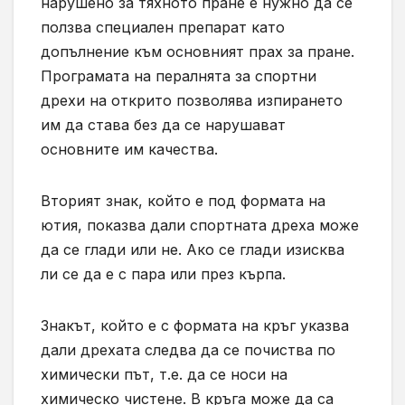
нарушено за тяхното пране е нужно да се
ползва специален препарат като
допълнение към основният прах за пране.
Програмата на пералнята за спортни
дрехи на открито позволява изпирането
им да става без да се нарушават
основните им качества.
Вторият знак, който е под формата на
ютия, показва дали спортната дреха може
да се глади или не. Ако се глади изисква
ли се да е с пара или през кърпа.
Знакът, който е с формата на кръг указва
дали дрехата следва да се почиства по
химически път, т.е. да се носи на
химическо чистене. В кръга може да са