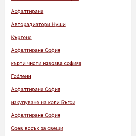
Асфалтиране
Авторадиатори Нуши
Къртене
Асфалтиране София
кърти чисти извозва софияа
Гоблени
Асфалтиране София
изкупуване на коли Бъгси
Асфалтиране София
Соев восък за свещи