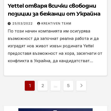
Yettel отваря всички свободни
позиции за бежанци от Украйна
25/03/2022
KREATIVEN TEAM
По този начин компанията им осигурява
възможност да започнат реална работа и да
изградят нов живот извън родината Yettel
предоставя възможност на хора, засегнати от
конфликта в Украйна, да кандидатстват…
Разделяне
1
2
…
5
на
публикациите