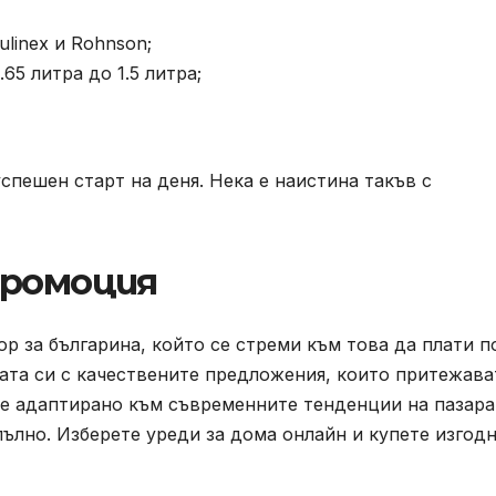
ulinex и Rohnson;
65 литра до 1.5 литра;
пешен старт на деня. Нека е наистина такъв с
промоция
 за българина, който се стреми към това да плати п
ката си с качествените предложения, които притежава
 е адаптирано към съвременните тенденции на пазара
пълно. Изберете уреди за дома онлайн и купете изгод