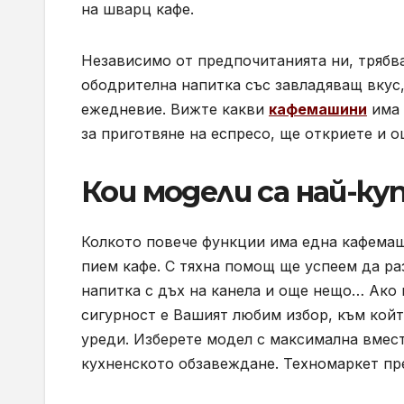
на шварц кафе.
Независимо от предпочитанията ни, трябва
ободрителна напитка със завладяващ вкус,
ежедневие. Вижте какви
кафемашини
има 
за приготвяне на еспресо, ще откриете и 
Кои модели са най-ку
Колкото повече функции има една кафемаш
пием кафе. С тяхна помощ ще успеем да ра
напитка с дъх на канела и още нещо… Ако 
сигурност е Вашият любим избор, към койт
уреди. Изберете модел с максимална
вмест
кухненското обзавеждане. Техномаркет пр