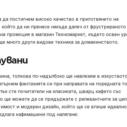
 да постигнем високо качество в приготвянето на
 който да ни пренесе някъде далеч от фрустрираното
на промоция в магазин Техномаркет, където освен у
още много други видове техника за домакинството.
пувани
ина, толкова по-надълбоко ще навлезем в изкуството
згърнем фантазията си при направата на поредната т
пък сте почитатели на класиката, шварц кафето със
о ще можете да се придържате с релевантните за цел
имост и модерен дизайн, който ще се впише идеално
едлага кафемашини под налягане: