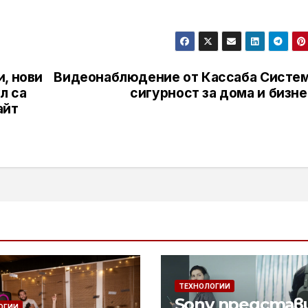
, нови
Видеонаблюдение от Кассаба Систем
л са
сигурност за дома и бизн
айт
ТЕХНОЛОГИИ
Sony представ
ОГИИ