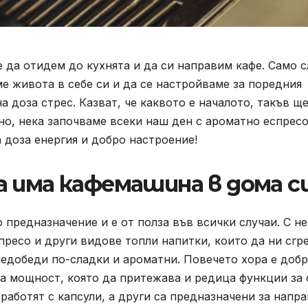
е да отидем до кухнята и да си направим кафе. Само 
е живота в себе си и да се настройваме за поредния
а доза стрес. Казват, че каквото е началото, такъв щ
рно, нека започваме всеки наш ден с ароматно еспресо
 доза енергия и добро настроение!
а има кафемашина в дома с
предназначение и е от полза във всички случаи. С не
ресо и други видове топли напитки, които да ни сгре
едобеди по-сладки и ароматни. Повечето хора е добр
а мощност, която да притежава и редица функции за
 работят с
капсули, а други са предназначени за напр