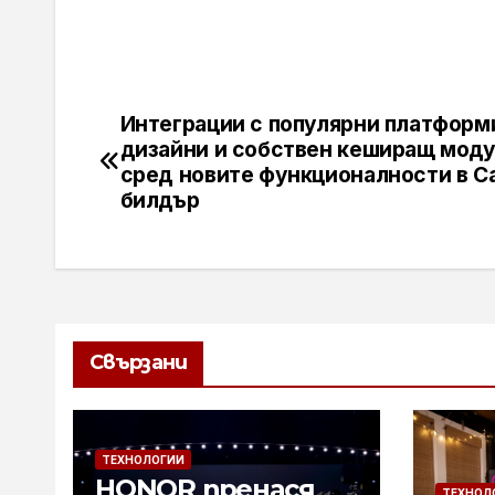
Интеграции с популярни платформи
Навигация
дизайни и собствен кеширащ моду
сред новите функционалности в С
билдър
Свързани
ТЕХНОЛОГИИ
HONOR пренася
ТЕХНОЛ