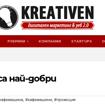
РУБРИКИ
КОМПАНИИ
STARTUPS
D
а най-добри
кафемашина
,
#кафемашини
,
#промоция