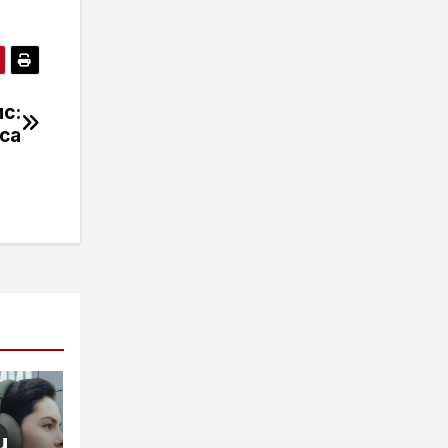
с:
еса
и