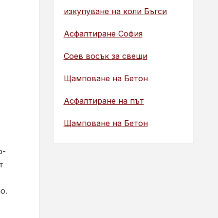
изкупуване на коли Бъгси
Асфалтиране София
Соев восък за свещи
Щамповане на Бетон
Асфалтиране на път
Щамповане на Бетон
о-
т
но.