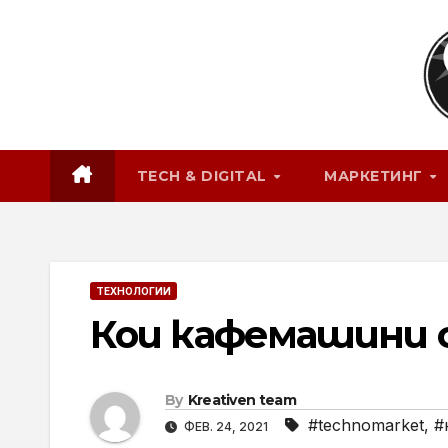
Skip
to
content
TECH & DIGITAL
МАРКЕТИНГ
ТЕХНОЛОГИИ
Кои кафемашини с
By
Kreativen team
#technomarket
,
#
ФЕВ. 24, 2021