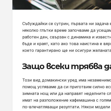
Събуждайки се сутрин, първата ни задача 
няколко глътки време започваме да усещам
работен ден, свързан с динамика и известн
бъде и краят, като ако това наистина е вя
което гарантирано ще ни осигури желаната
Защо всеки трябва д
Този вид домакински уред има незаменимо 
помощ успяваме да си приготвим силно есп
зимната нощ или да направят неделните сл
имат на разположение кафемашина с голям
по-впечатляващи резултати. Някои модели