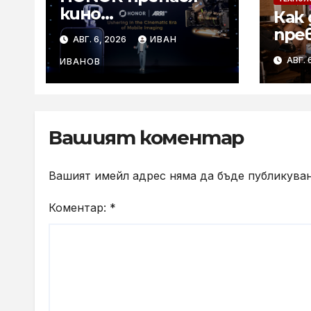
кино
Как 
технологиите на
пре
АВГ. 6, 2026
ИВАН
ARRI в мобилното
лет
АВГ. 
творчество на
ИВАНОВ
съб
събитието
с к
Imaging
Technology Launch
Вашият коментар
Вашият имейл адрес няма да бъде публикуван
Коментар:
*