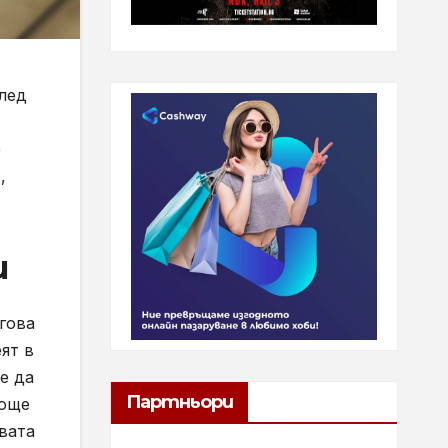
след
е
,
и
гова
ят в
е да
Партньори
 още
авата