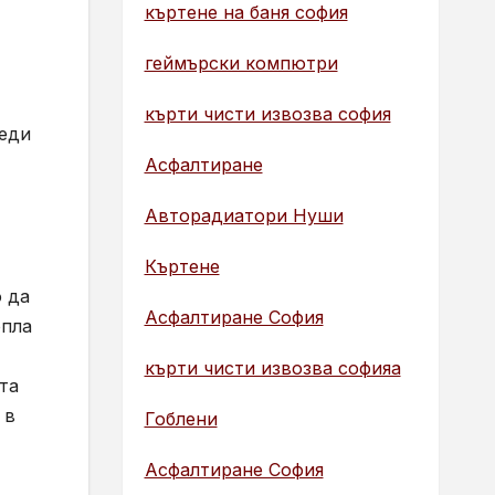
къртене на баня софия
геймърски компютри
кърти чисти извозва софия
реди
Асфалтиране
Авторадиатори Нуши
Къртене
 да
Асфалтиране София
опла
кърти чисти извозва софияа
та
 в
Гоблени
Асфалтиране София