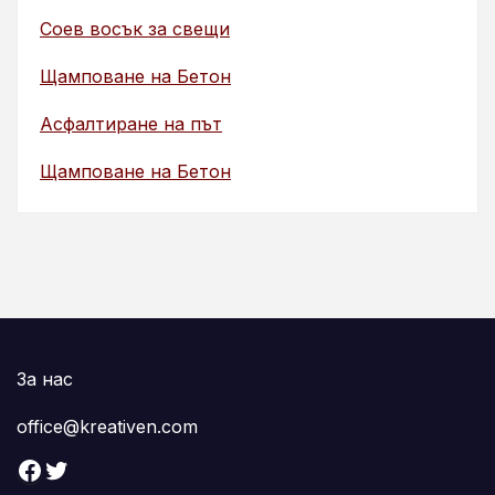
Соев восък за свещи
Щамповане на Бетон
Асфалтиране на път
Щамповане на Бетон
За нас
office@kreativen.com
Facebook
Twitter