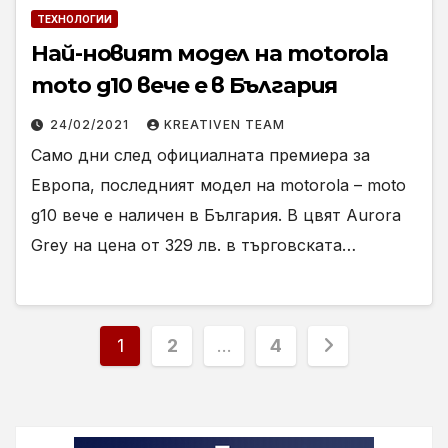
ТЕХНОЛОГИИ
Най-новият модел на motorola
moto g10 вече е в България
24/02/2021
KREATIVEN TEAM
Само дни след официалната премиера за
Европа, последният модел на motorola – moto
g10 вече е наличен в България. В цвят Aurora
Grey на цена от 329 лв. в търговската…
Разделяне
1
2
…
4
на
публикациите