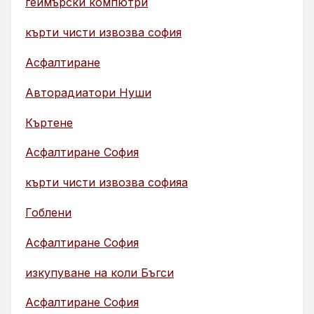
геймърски компютри
кърти чисти извозва софия
Асфалтиране
Авторадиатори Нуши
Къртене
Асфалтиране София
кърти чисти извозва софияа
Гоблени
Асфалтиране София
изкупуване на коли Бъгси
Асфалтиране София