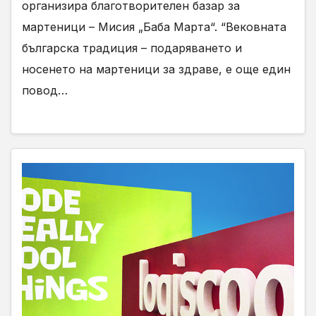
организира благотворителен базар за
мартеници – Мисия „Баба Марта“. “Вековната
българска традиция – подаряването и
носенето на мартеници за здраве, е още един
повод…