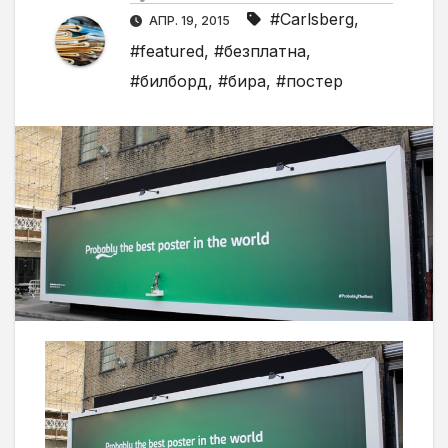
#Carlsberg
,
АПР. 19, 2015
#featured
,
#безплатна
,
#билборд
,
#бира
,
#постер