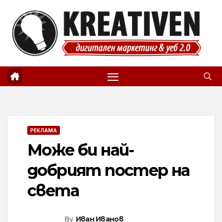
Skip
to
content
РЕКЛАМА
Може би най-
добрият постер на
света
By
Иван Иванов