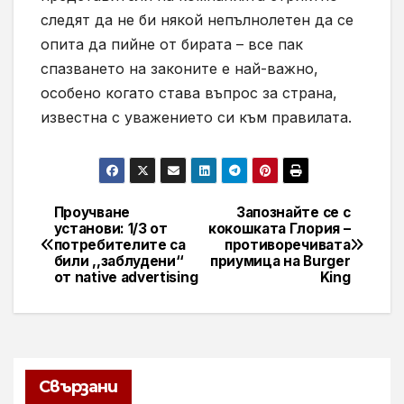
следят да не би някой непълнолетен да се
опита да пийне от бирата – все пак
спазването на законите е най-важно,
особено когато става въпрос за страна,
известна с уважението си към правилата.
Проучване
Запознайте се с
Навигация
установи: 1/3 от
кокошката Глория –
потребителите са
противоречивата
били ,,заблудени‘‘
приумица на Burger
от native advertising
King
Свързани