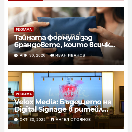
РЕКЛАМА
Тайната формула зад
брандовете, които всички
разпознават
АПР. 30, 2026
ИВАН ИВАНОВ
РЕКЛАМА
Velox Media: Бъдещето на
Digital Signage в ритейл
индустрията
ОКТ. 30, 2025
АНГЕЛ СТОЯНОВ