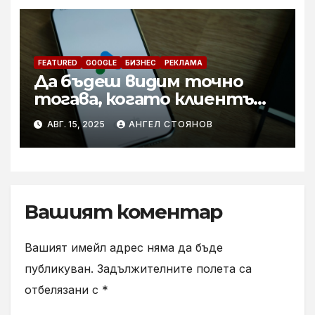
FEATURED
GOOGLE
БИЗНЕС
РЕКЛАМА
Да бъдеш видим точно
тогава, когато клиентът
търси. Grow Easy
АВГ. 15, 2025
АНГЕЛ СТОЯНОВ
пренарежда правилата на
Google Ads рекламата
Вашият коментар
Вашият имейл адрес няма да бъде
публикуван.
Задължителните полета са
отбелязани с
*