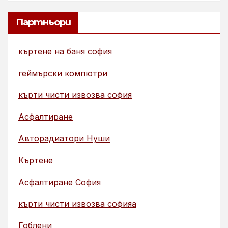
Партньори
къртене на баня софия
геймърски компютри
кърти чисти извозва софия
Асфалтиране
Авторадиатори Нуши
Къртене
Асфалтиране София
кърти чисти извозва софияа
Гоблени