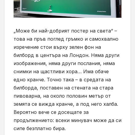
„Може би най-добрият постер на света“ –
това на пръв поглед гръмко и самохвално
изречение стои върху зелен фон на
билборд в центъра на Лондон. Няма други
изображения, няма други послания, няма
снимки на щастливи хора… Има обаче
едно кранче. Точно така – в средата на
билборда, поставен на стената на стара
пивоварна, на около половин метър от
земята се вижда кранче, а под него халба.
Вероятно вече се досещате за
продължението: всеки минувач може да си
сипе безплатно бира.