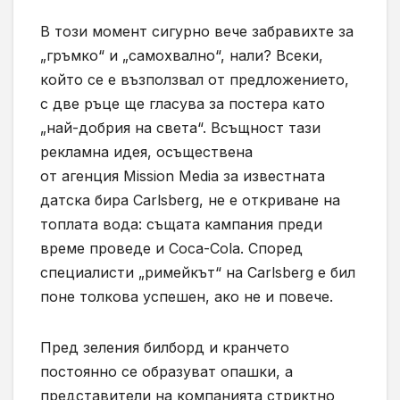
В този момент сигурно вече забравихте за
„гръмко“ и „самохвално“, нали? Всеки,
който се е възползвал от предложението,
с две ръце ще гласува за постера като
„най-добрия на света“. Всъщност тази
рекламна идея, осъществена
от агенция Mission Media за известната
датска бира Carlsberg, не е откриване на
топлата вода: същата кампания преди
време проведе и Coca-Cola. Според
специалисти „римейкът“ на Carlsberg е бил
поне толкова успешен, ако не и повече.
Пред зеления билборд и кранчето
постоянно се образуват опашки, а
представители на компанията стриктно