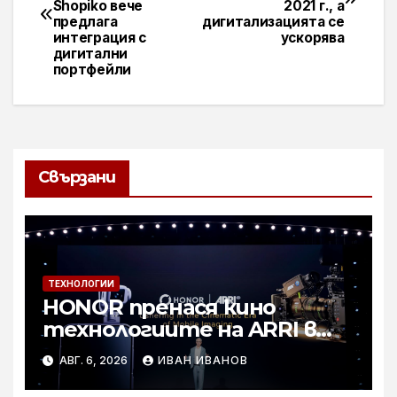
Shopiko вече
2021 г., а
предлага
дигитализацията се
интеграция с
ускорява
дигитални
портфейли
Свързани
ТЕХНОЛОГИИ
HONOR пренася кино
технологиите на ARRI в
мобилното творчество на
АВГ. 6, 2026
ИВАН ИВАНОВ
събитието Imaging
Technology Launch