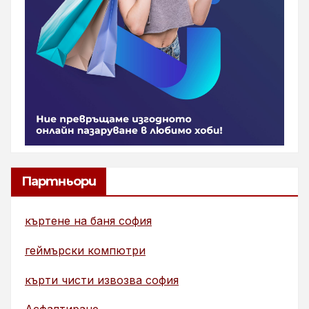
Партньори
къртене на баня софия
геймърски компютри
кърти чисти извозва софия