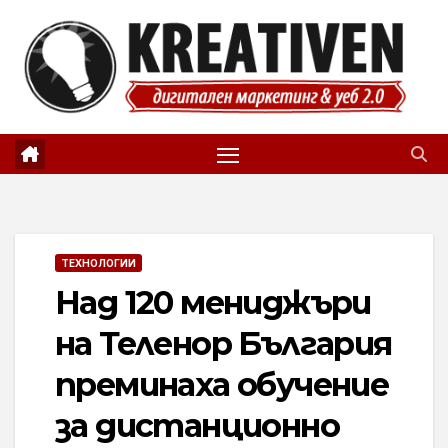
Skip
to
content
ТЕХНОЛОГИИ
Над 120 мениджъри
на Теленор България
преминаха обучение
за дистанционно