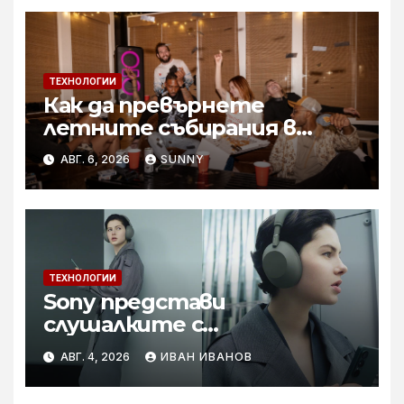
ТЕХНОЛОГИИ
Как да превърнете
летните събирания в
купон с караоке система
АВГ. 6, 2026
SUNNY
ТЕХНОЛОГИИ
Sony представи
слушалките с
шумопотискане WH-
АВГ. 4, 2026
ИВАН ИВАНОВ
1000XM6 в нов цвят „Olive
Gray“