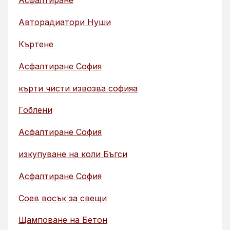
Асфалтиране
Авторадиатори Нуши
Къртене
Асфалтиране София
кърти чисти извозва софияа
Гоблени
Асфалтиране София
изкупуване на коли Бъгси
Асфалтиране София
Соев восък за свещи
Щамповане на Бетон