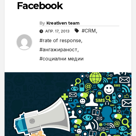
Facebook
By
Kreativen team
#CRM
,
АПР. 17, 2013
#rate of response
,
#ангажираност
,
#социални медии