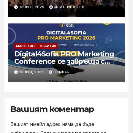
най-големия творчески
ЮНИ 11, 2026
ИВАН ИВАНОВ
фестивал у нас, ФАРА 2026
МАРКЕТИНГ
СЪБИТИЯ
Digital4Sofia PRO Marketing
Conference се завръща с
най-силното си
ЮНИ 9, 2026
DENICA
международно издание до
момента
Вашият коментар
Вашият имейл адрес няма да бъде
публикуван.
Задължителните полета са