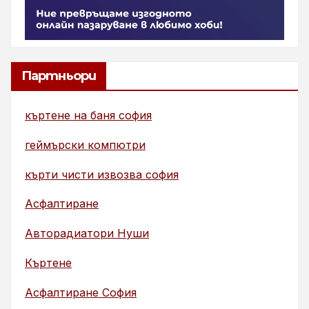
Партньори
къртене на баня софия
геймърски компютри
кърти чисти извозва софия
Асфалтиране
Авторадиатори Нуши
Къртене
Асфалтиране София