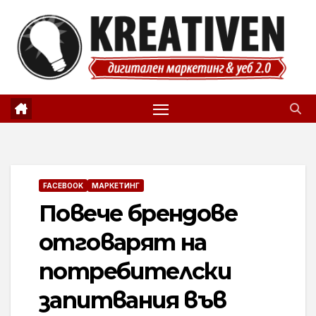
Skip
to
content
FACEBOOK
МАРКЕТИНГ
Повече брендове
отговарят на
потребителски
запитвания във