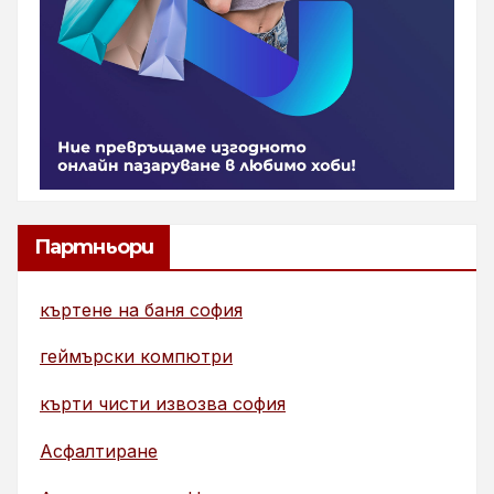
Партньори
къртене на баня софия
геймърски компютри
кърти чисти извозва софия
Асфалтиране