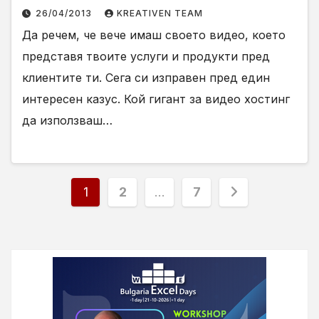
26/04/2013
KREATIVEN TEAM
Да речем, че вече имаш своето видео, което
представя твоите услуги и продукти пред
клиентите ти. Сега си изправен пред един
интересен казус. Кой гигант за видео хостинг
да използваш…
Разделяне
1
2
…
7
на
публикациите
на
страници