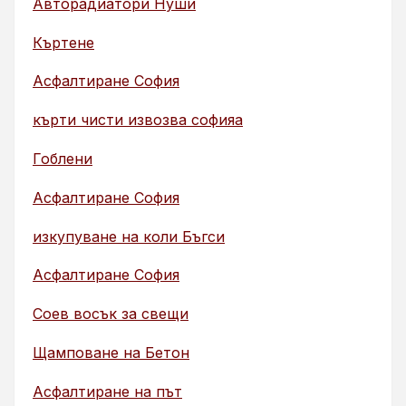
Авторадиатори Нуши
Къртене
Асфалтиране София
кърти чисти извозва софияа
Гоблени
Асфалтиране София
изкупуване на коли Бъгси
Асфалтиране София
Соев восък за свещи
Щамповане на Бетон
Асфалтиране на път