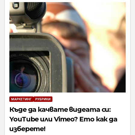
МАРКЕТИНГ
РУБРИКИ
Къде да качвате видеата си:
YouTube или Vimeo? Ето как да
изберете!