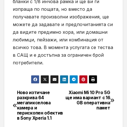
бланки с 1/8 инчова рамка и ще ви ги
изпраща по пощата, но вместо да
получавате произволни изображения, ще
можете да задавате и предпочитанията си
да видите предимно хора, или домашни
любимци, пейзажи, или комбинация от
всичко това. В момента услугата се тества
в САЩ и е достъпна за ограничен брой
потребители.
Ново изтичане
Xiaomi Mi 10 Pro 5G
Навигация
разкрива 64
ще има вариант с 16
мегапикселова
GB оперативна
камера и
памет
перископен обектив
в Sony Xperia 1.1