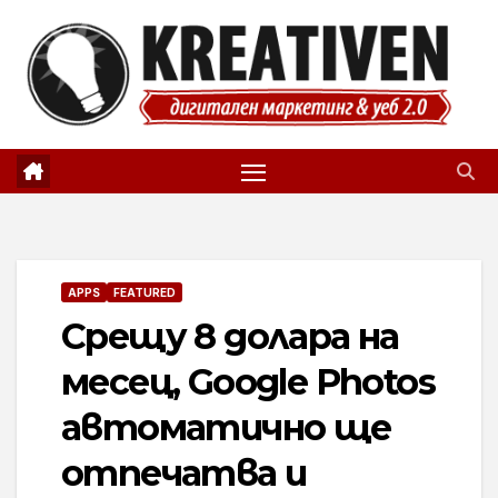
Skip
to
content
APPS
FEATURED
Срещу 8 долара на
месец, Google Photos
автоматично ще
отпечатва и