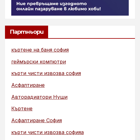
Партньори
къртене на баня софия
геймърски компютри
кърти чисти извозва софия
Асфалтиране
Авторадиатори Нуши
Къртене
Асфалтиране София
кърти чисти извозва софияа