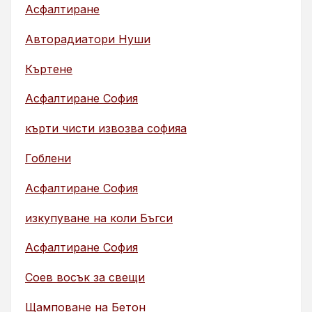
Асфалтиране
Авторадиатори Нуши
Къртене
Асфалтиране София
кърти чисти извозва софияа
Гоблени
Асфалтиране София
изкупуване на коли Бъгси
Асфалтиране София
Соев восък за свещи
Щамповане на Бетон