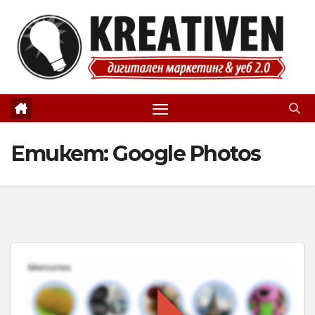
Skip
to
content
Етикет:
Google Photos