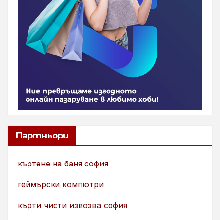
Партньори
къртене на баня софия
геймърски компютри
кърти чисти извозва софия