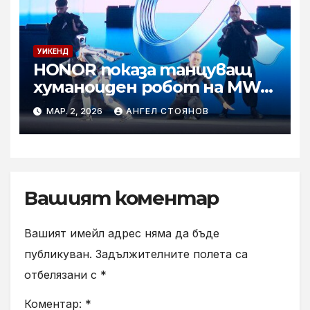
УИКЕНД
HONOR показа танцуващ
хуманоиден робот на MWC
2026
МАР. 2, 2026
АНГЕЛ СТОЯНОВ
Вашият коментар
Вашият имейл адрес няма да бъде
публикуван.
Задължителните полета са
отбелязани с
*
Коментар:
*