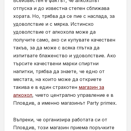
Всеизвестен е фактът, че алкохолът
отпуска и до известна степен сближава
хората. Но, трябва да се пие с наслада, за
удоволствие и с мярка. Истинско
удоволствие от алкохола може да
получите само, ако си купувате качествен
такъв, за да може с всяка глътка да
изпитвате блаженство и удоволствие. Ако
търсите качествени марки спиртни
напитки, трябва да знаете, че едно от
местата, на които може да откриете
такива е в един страхотен
магазин за
алкохол
, чието централно управление е в
Пловдив, а именно магазинът Party primex.
Въпреки, че организира работата си от
Пловдив, този магазин приема поръчките