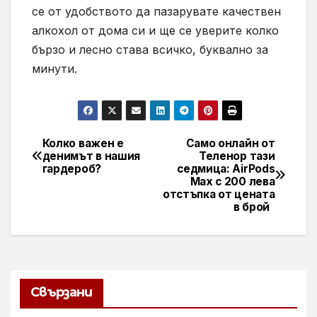
се от удобството да пазарувате качествен
алкохол от дома си и ще се уверите колко
бързо и лесно става всичко, буквално за
минути.
Колко важен е
Само онлайн от
Навигация
денимът в нашия
Теленор тази
гардероб?
седмица: AirPods
Max с 200 лева
отстъпка от цената
в брой
Свързани