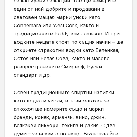
селектирани селекции. Там ще намерите
едни от най-добрите и продавани в
световен мащаб марки уиски като
Connemara или West Cork, както и
традиционните Paddy или Jameson. И при
водките нещата стоят по същия начин – ще
откриете страхотни водки като Беленкая,
Остоя или Белая Сова, както и масово
разпространените Смирноф, Руски
стандарт и др.
Освен традиционните спиртни напитки
като водка и уиски, в този магазин за
алкохол ще намерите също и марки
бренди, коняк, арманяк, вино, джин,
всякакви ликьори, текила и ракия. С две
думи – за всекиго по нещо. Възползвайте