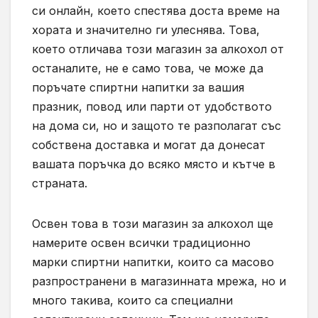
си онлайн, което спестява доста време на
хората и значително ги улеснява. Това,
което отличава този магазин за алкохол от
останалите, не е само това, че може да
поръчате спиртни напитки за вашия
празник, повод или парти от удобството
на дома си, но и защото те разполагат със
собствена доставка и могат да донесат
вашата поръчка до всяко място и кътче в
страната.
Освен това в този магазин за алкохол ще
намерите освен всички традиционно
марки спиртни напитки, които са масово
разпространени в магазинната мрежа, но и
много такива, които са специални