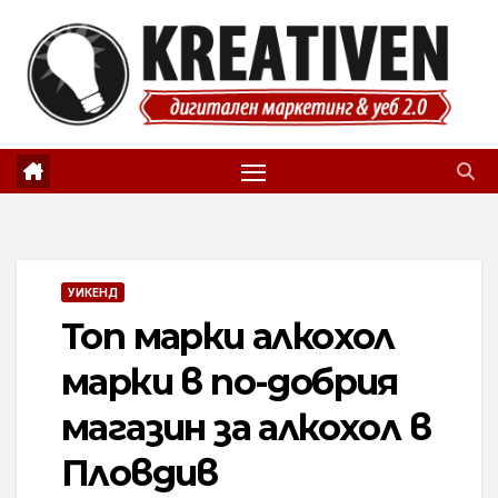
Skip
to
content
УИКЕНД
Топ марки алкохол
марки в по-добрия
магазин за алкохол в
Пловдив