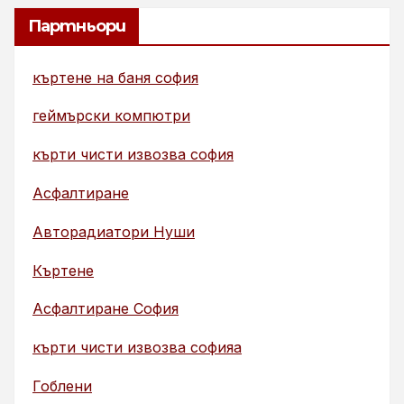
Партньори
къртене на баня софия
геймърски компютри
кърти чисти извозва софия
Асфалтиране
Авторадиатори Нуши
Къртене
Асфалтиране София
кърти чисти извозва софияа
Гоблени