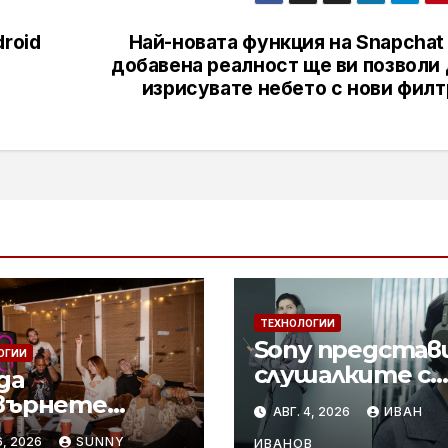
roid
Най-новата функция на Snapchat
добавена реалност ще ви позволи 
изрисувате небето с нови филт
ТЕХНОЛОГИИ
Sony представ
ОГИИ
слушалките с
да
шумопотискан
върнете
АВГ. 4, 2026
ИВАН
WH-1000XM6 в 
ните
6, 2026
SUNNY
ИВАНОВ