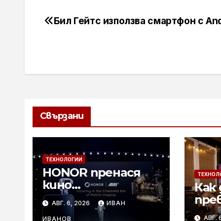
Бил Гейтс използва смартфон с And
Навигация
Свързани
ТЕХНОЛОГИИ
HONOR пренася
ТЕХНОЛ
кино
Как 
технологиите на
пре
АВГ. 6, 2026
ИВАН
ARRI в мобилното
лет
АВГ. 
ИВАНОВ