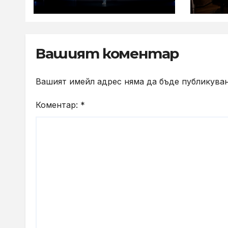
творчество на
съб
събитието
с к
Imaging
Technology Launch
Вашият коментар
Вашият имейл адрес няма да бъде публикуван
Коментар:
*