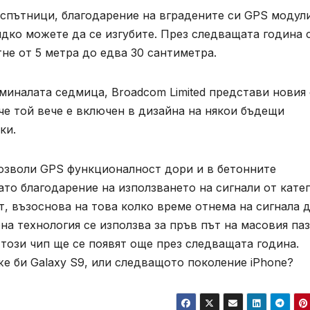
спътници, благодарение на вградените си
GPS
модули
ядко можете да се изгубите. През следващата година 
не от 5 метра до едва 30 сантиметра.
 миналата седмица,
Broadcom Limited
представи новия 
 че той вече е включен в дизайна на някои бъдещи
ки.
позволи
GPS
функционалност дори и в бетонните
ато благодарение на използването на сигнали от кате
т, възоснова на това колко време отнема на сигнала 
а технология се използва за пръв път на масовия паз
този чип ще се появят още през следващата година.
же би Galaxy S9, или следващото поколение iPhone?