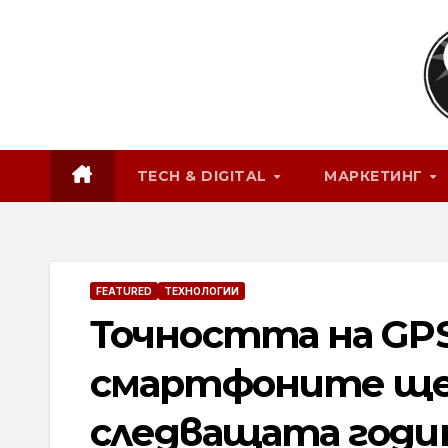
Skip
to
content
TECH & DIGITAL
МАРКЕТИНГ
FEATURED
ТЕХНОЛОГИИ
Точността на GP
смартфоните ще 
следващата годи