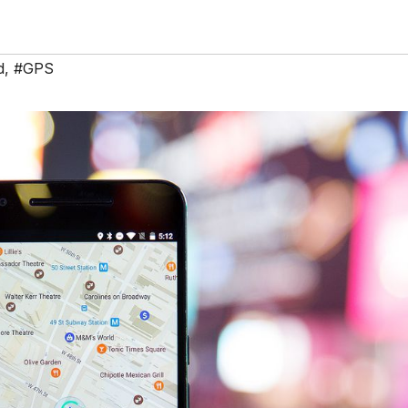
d
,
#GPS