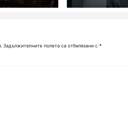
цвят „Olive Gra
ирания в купон
араоке система
.
Задължителните полета са отбелязани с
*