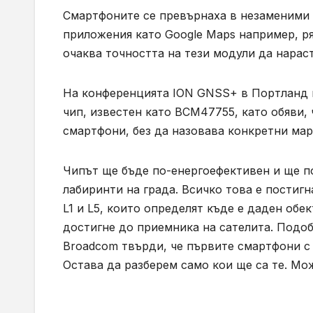
Смартфоните се превърнаха в незаменими 
приложения като
Google Maps
например
,
р
очаква точността на тези модули да нараст
На конференцията
ION GNSS+
в Портланд
чип, известен като
BCM47755,
като обяви,
смартфони, без да назовава конкретни мар
Чипът ще бъде по-енергоефективен и ще 
лабиринти на града. Всичко това е постигн
L1
и
L5,
които определят къде е даден обек
достигне до приемника на сателита. Подобн
Broadcom
твърди, че първите смартфони с 
Остава да разберем само кои ще са те. Мо