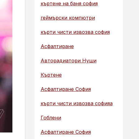
къртене на баня софия
геймърски компютри
кърти чисти извозва софия
Асфалтиране
Авторадиатори Нуши
Къртене
Асфалтиране София
кърти чисти извозва софияа
Гоблени
Асфалтиране София