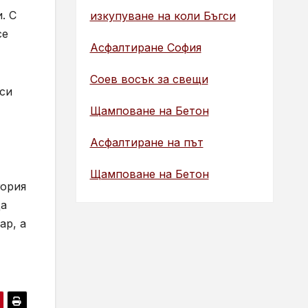
. С
изкупуване на коли Бъгси
се
Асфалтиране София
Соев восък за свещи
си
Щамповане на Бетон
Асфалтиране на път
Щамповане на Бетон
гория
да
ар, а