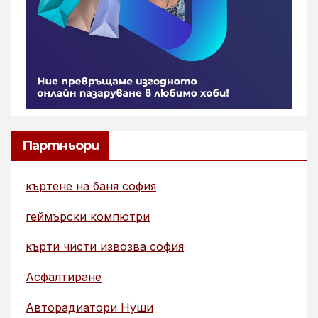
Партньори
къртене на баня софия
геймърски компютри
кърти чисти извозва софия
Асфалтиране
Авторадиатори Нуши