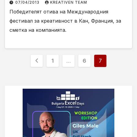
07/04/2013
KREATIVEN TEAM
Победителят отива на Международния
фестивал за креативност в Кан, Франция, за
сметка на компанията.
Разделяне
1
…
6
7
на
публикациите
на
страници