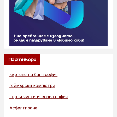
Партньори
къртене на баня софия
геймърски компютри
кърти чисти извозва софия
Асфалтиране