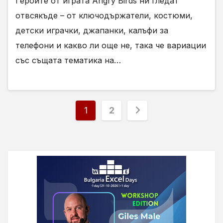
Героите от играта Angry Birds ни гледат
отвсякъде – от ключодържатели, костюми,
детски играчки, джапанки, калъфи за
телефони и какво ли още не, така че вариации
със същата тематика на…
Разделяне
1
2
на
публикациите
на
страници