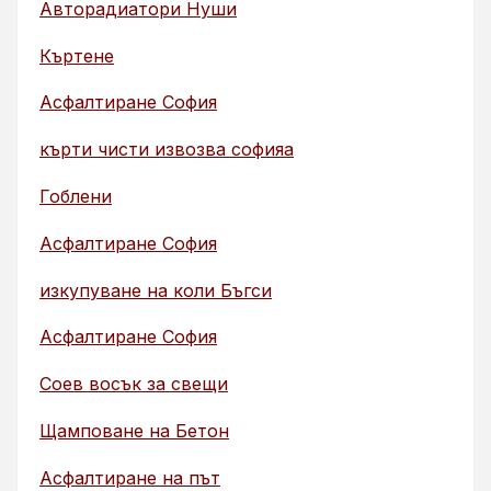
Авторадиатори Нуши
Къртене
Асфалтиране София
кърти чисти извозва софияа
Гоблени
Асфалтиране София
изкупуване на коли Бъгси
Асфалтиране София
Соев восък за свещи
Щамповане на Бетон
Асфалтиране на път