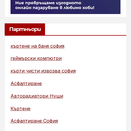
Партньори
къртене на баня софия
геймърски компютри
кърти чисти извозва софия
Асфалтиране
Авторадиатори Нуши
Къртене
Асфалтиране София