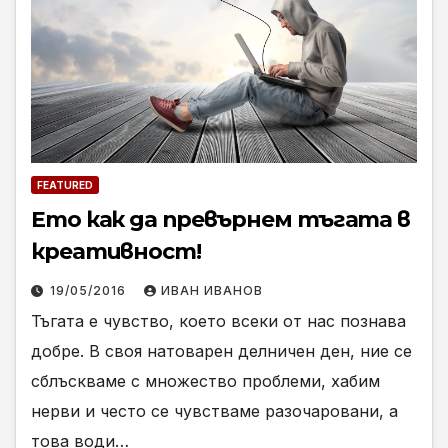
FEATURED
Ето как да превърнем тъгата в
креативност!
19/05/2016
ИВАН ИВАНОВ
Тъгата е чувство, което всеки от нас познава
добре. В своя натоварен делничен ден, ние се
сблъскваме с множество проблеми, хабим
нерви и често се чувстваме разочаровани, а
това води…