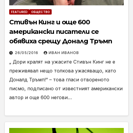
FEATURED
ОБЩЕСТВО
Стивън Кинг и още 600
американски писатели се
обявиха срещу Доналд Тръмп
26/05/2016
ИВАН ИВАНОВ
„ Дори кралят на ужасите Стивън Кинг не е
преживявал нещо толкова ужасяващо, като
Доналд Тръмп!“ – това гласи отвореното
писмо, подписано от известният американски
автор и още 600 негови…