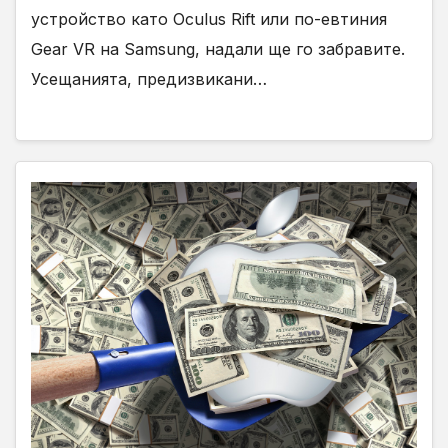
устройство като Oculus Rift или по-евтиния
Gear VR на Samsung, надали ще го забравите.
Усещанията, предизвикани…