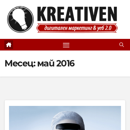
Skip
to
content
Месец:
май 2016