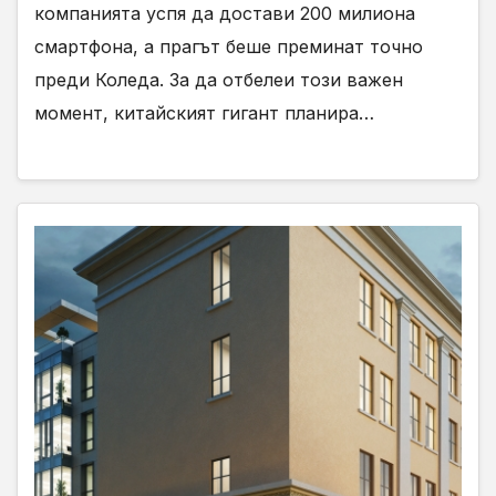
компанията успя да достави 200 милиона
смартфона, а прагът беше преминат точно
преди Коледа. За да отбелеи този важен
момент, китайският гигант планира…