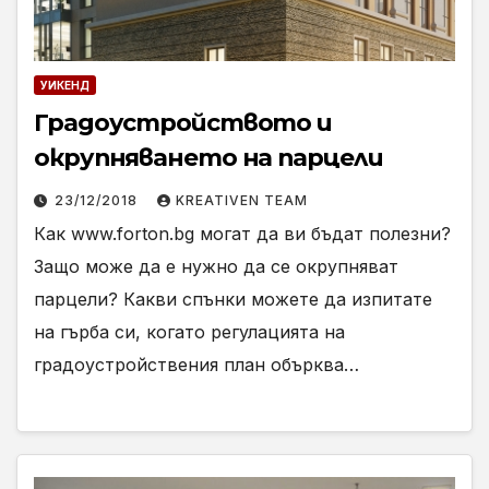
УИКЕНД
Градоустройството и
окрупняването на парцели
23/12/2018
KREATIVEN TEAM
Как www.forton.bg могат да ви бъдат полезни?
Защо може да е нужно да се окрупняват
парцели? Какви спънки можете да изпитате
на гърба си, когато регулацията на
градоустройствения план обърква…