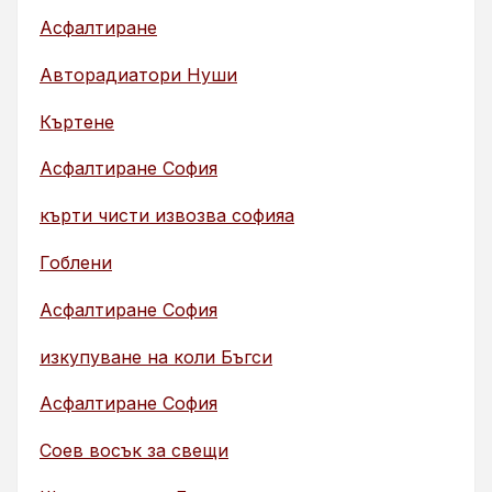
Асфалтиране
Авторадиатори Нуши
Къртене
Асфалтиране София
кърти чисти извозва софияа
Гоблени
Асфалтиране София
изкупуване на коли Бъгси
Асфалтиране София
Соев восък за свещи