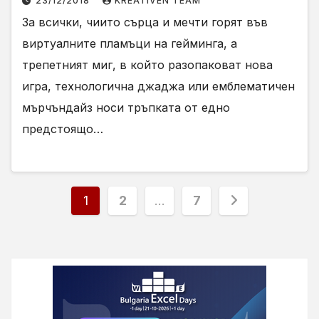
23/12/2018
KREATIVEN TEAM
За всички, чиито сърца и мечти горят във
виртуалните пламъци на гейминга, а
трепетният миг, в който разопаковат нова
игра, технологична джаджа или емблематичен
мърчъндайз носи тръпката от едно
предстоящо…
Разделяне
1
2
…
7
на
публикациите
на
страници