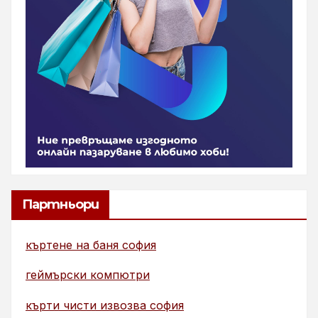
Партньори
къртене на баня софия
геймърски компютри
кърти чисти извозва софия