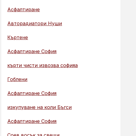
Асфалтиране
Авторадиатори Нуши
Къртене
Асфалтиране София
кърти чисти извозва софияа
Гоблени
Асфалтиране София
изкупуване на коли Бъгси
Асфалтиране София
Соев восък за свещи