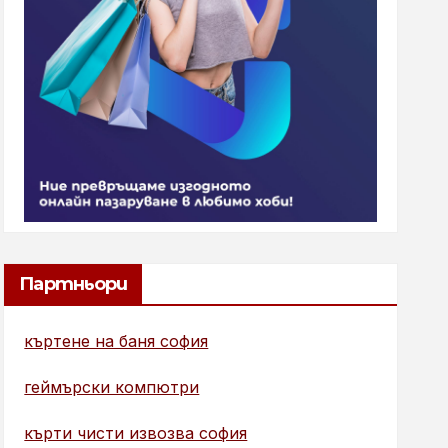
Партньори
къртене на баня софия
геймърски компютри
кърти чисти извозва софия