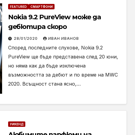
FEATURED
СМАРТФОНИ
Nokia 9.2 PureView може да
дебютира скоро
28/01/2020
ИВАН ИВАНОВ
Според последните слухове, Nokia 9.2
PureView ще бъде представена след 20 юни,
но няма как да бъде изключена
възможността за дебют и по време на MWC
2020. Всъщност стана ясно,…
УИКЕНД
Любимите парфюми на