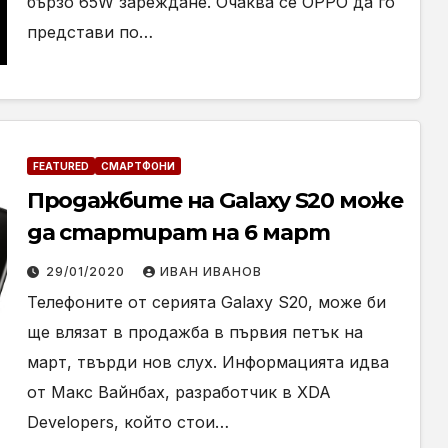
бързо 65W зареждане. Очаква се OPPO да го
представи по…
FEATURED
СМАРТФОНИ
Продажбите на Galaxy S20 може
да стартират на 6 март
29/01/2020
ИВАН ИВАНОВ
Телефоните от серията Galaxy S20, може би
ще влязат в продажба в първия петък на
март, твърди нов слух. Информацията идва
от Макс Вайнбах, разработчик в XDA
Developers, който стои…