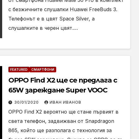
от смартфона Huawei Mate 30 Pro в комплект
с безжичните слушалки Huawei FreeBuds 3.
Телефонът е в цвят Space Silver, а
слушалките в черен цвят.…
FEATURED
СМАРТФОНИ
OPPO Find X2 ще се предлага с
65W зареждане Super VOOC
30/01/2020
ИВАН ИВАНОВ
OPPO Find X2 вероятно ще стане първият в
света телефон, задвижван от Snapdragon
865, който ще разполага с технология за