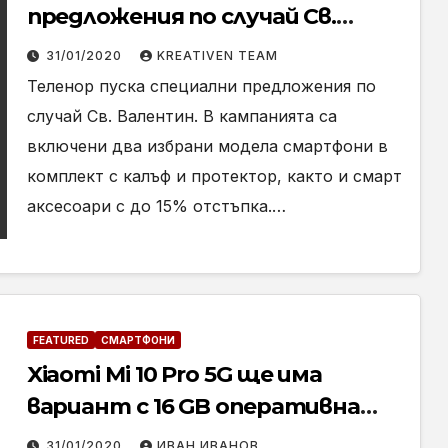
предложения по случай Св.
Валентин
31/01/2020
KREATIVEN TEAM
Теленор пуска специални предложения по
случай Св. Валентин. В кампанията са
включени два избрани модела смартфони в
комплект с калъф и протектор, както и смарт
аксесоари с до 15% отстъпка.…
FEATURED
СМАРТФОНИ
Xiaomi Mi 10 Pro 5G ще има
вариант с 16 GB оперативна
памет
31/01/2020
ИВАН ИВАНОВ