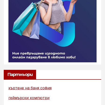
Партньори
къртене на баня софия
геймърски компютри