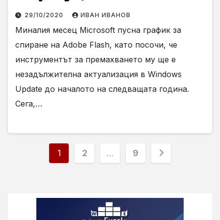
29/10/2020
ИВАН ИВАНОВ
Миналия месец Microsoft пусна график за
спиране на Adobe Flash, като посочи, че
инструментът за премахването му ще е
незадължителна актуализация в Windows
Update до началото на следващата година.
Сега,…
Разделяне
1
2
…
9
на
публикациите
на