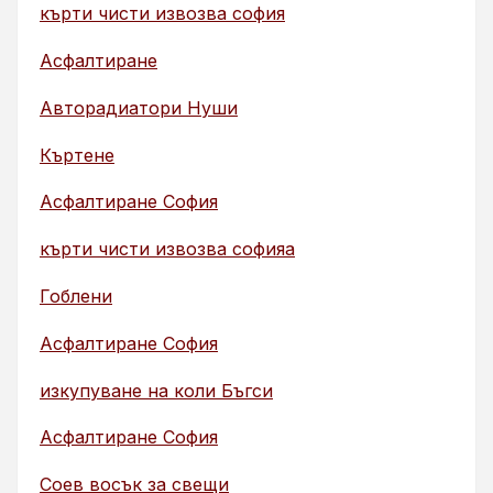
кърти чисти извозва софия
Асфалтиране
Авторадиатори Нуши
Къртене
Асфалтиране София
кърти чисти извозва софияа
Гоблени
Асфалтиране София
изкупуване на коли Бъгси
Асфалтиране София
Соев восък за свещи