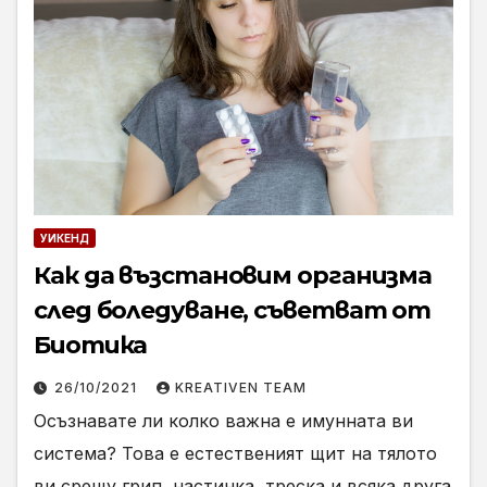
УИКЕНД
Как да възстановим организма
след боледуване, съветват от
Биотика
26/10/2021
KREATIVEN TEAM
Осъзнавате ли колко важна е имунната ви
система? Това е естественият щит на тялото
ви срещу грип, настинка, треска и всяка друга