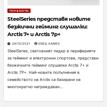
TECH & DIGITAL
SteelSeries представя новите
безжични гейминг слушалки:
Arctis 7+ и Arctis 7p+
29/10/2021
ENEQ GAMES
SteelSeries, световният лидер в периферията
за гейминг и електронни спортове, представи
безжичните гейминг слушалки Arctis 7+ и
Arctis 7P+. Най-новите попълнения в
семейството нa Arctis са базирани на
многократно награждаван…