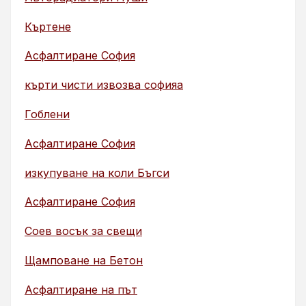
Къртене
Асфалтиране София
кърти чисти извозва софияа
Гоблени
Асфалтиране София
изкупуване на коли Бъгси
Асфалтиране София
Соев восък за свещи
Щамповане на Бетон
Асфалтиране на път