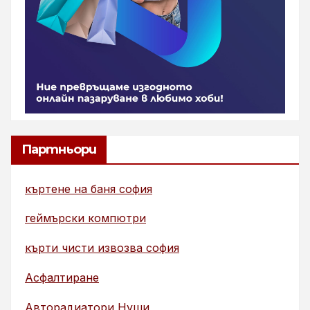
Партньори
къртене на баня софия
геймърски компютри
кърти чисти извозва софия
Асфалтиране
Авторадиатори Нуши