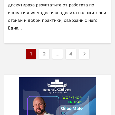
дискутираха резултатите от работата по
иновативния модел и споделиха положителни
отзиви и добри практики, свързани с него
Една…
Разделяне
1
2
…
4
на
публикациите
на
страници