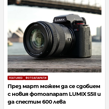
FEATURED
ФОТОАПАРАТИ
През март можем да се сдобием
с новия фотоапарат LUMIX S5II и
да спестим 600 лева