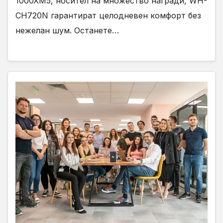
1000XM5, носител на множество награди, WH-
CH720N гарантират целодневен комфорт без
нежелан шум. Останете…