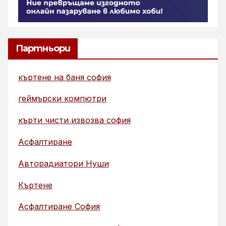
Партньори
къртене на баня софия
геймърски компютри
кърти чисти извозва софия
Асфалтиране
Авторадиатори Нуши
Къртене
Асфалтиране София