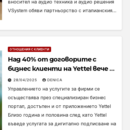
вносител на аудио техника и аудио решения
VSystem обяви партньорство с италианския…
ОТНОШЕНИЯ С КЛИЕНТИ
Над 40% от договорите с
бизнес клиенти на Yettel вече се
сключват изцяло дигитално
28/04/2025
DENICA
Управлението на услугите за фирми се
осъществява през специализиран бизнес
портал, достъпен и от приложението Yettel
Близо година и половина след като Yettel
въведе услугата за дигитално подписване на