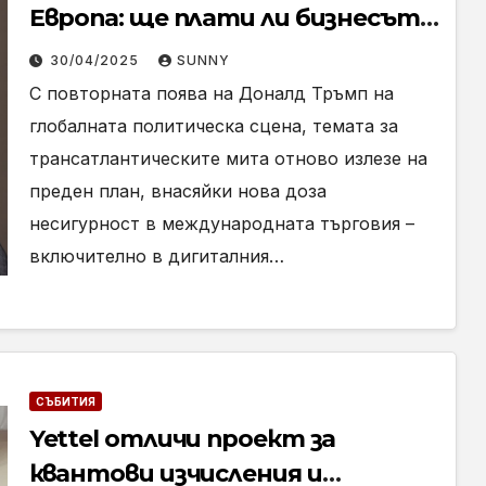
Европа: ще плати ли бизнесът
цената на търговските войни?
30/04/2025
SUNNY
С повторната поява на Доналд Тръмп на
глобалната политическа сцена, темата за
трансатлантическите мита отново излезе на
преден план, внасяйки нова доза
несигурност в международната търговия –
включително в дигиталния…
СЪБИТИЯ
Yettel отличи проект за
квантови изчисления и