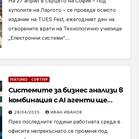
На 27 април в сърцето на София – под
куполите на Ларгото – се проведе осмото
издание на TUES Fest, ежегодният ден на
отворените врати на Технологично училище
„Електронни системи“…
FEATURED
СОФТУЕР
Системите за бизнес анализи в
комбинация с AI агенти ще
предизвикат най-голямата
28/04/2025
ИВАН ИВАНОВ
промяна в съвременната
През последните години работната среда в
работна среда
офисите непрекъснато се променя под