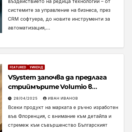
въздействието на редица технологии – от
системите за управление на бизнеса, през
CRM софтуера, до новите инструменти за
автоматизация,…
FEATURED
УИКЕНД
VSystem започва да предлага
стриймърите Volumio в
България и Румъния
28/04/2025
ИВАН ИВАНОВ
Всеки продукт на марката е ръчно изработен
във Флоренция, с внимание към детайла и
стремеж към съвършенство Българският