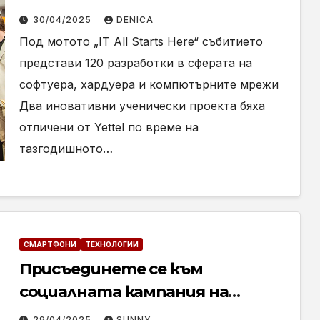
платформа за стартъпи на
30/04/2025
DENICA
TUES Fest 2025
Под мотото „IT All Starts Here“ събитието
представи 120 разработки в сферата на
софтуера, хардуера и компютърните мрежи
Два иновативни ученически проекта бяха
отличени от Yettel по време на
тазгодишното…
СМАРТФОНИ
ТЕХНОЛОГИИ
Присъединете се към
социалната кампания на
HONOR
29/04/2025
SUNNY