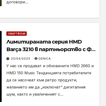
договори…
СМАРТФОНИ
Лимитираната серия HMD
Barça 3210 в партньорство с ФК
Барселона вече е в България
25/04/2025
DENICA
У нас се продават и обновените HMD 2660 и
HMD 150 Music Тенденцията потребителите
да се насочват към ретро продукти,
желанието им да „изключат“ дигиталния
шум, както и увеличеният с…