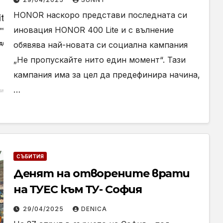
HONOR наскоро представи последната си
иновация HONOR 400 Lite и с вълнение
обявява най-новата си социална кампания
„Не пропускайте нито един момент“. Тази
кампания има за цел да предефинира начина,
…
СЪБИТИЯ
Денят на отворените врати
на ТУЕС към ТУ- София
29/04/2025
DENICA