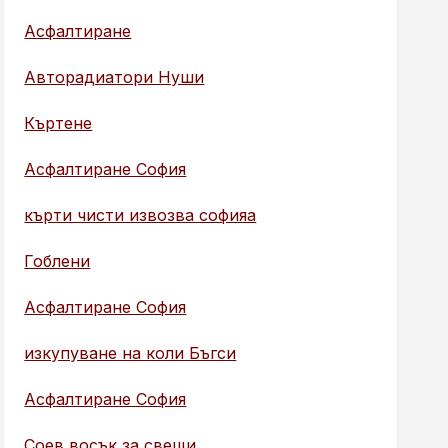
Асфалтиране
Авторадиатори Нуши
Къртене
Асфалтиране София
кърти чисти извозва софияа
Гоблени
Асфалтиране София
изкупуване на коли Бъгси
Асфалтиране София
Соев восък за свещи