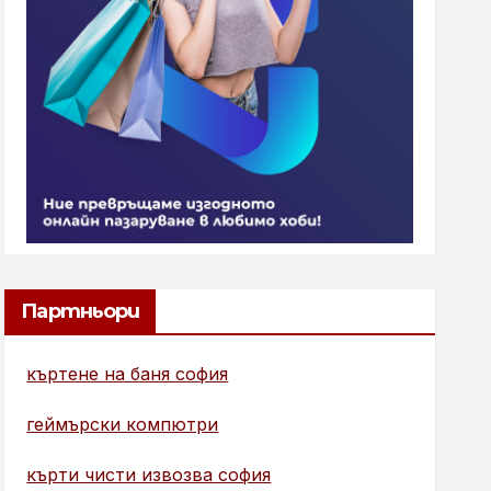
Партньори
къртене на баня софия
геймърски компютри
кърти чисти извозва софия