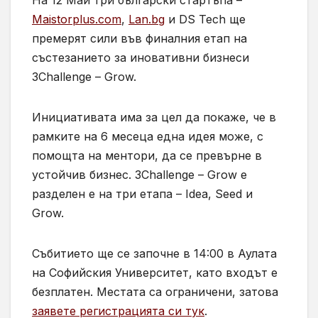
На 12 Май три български стартъпа –
Maistorplus.com
,
Lan.bg
и DS Tech ще
премерят сили във финалния етап на
състезанието за иновативни бизнеси
3Challenge – Grow.
Инициативата има за цел да покаже, че в
рамките на 6 месеца една идея може, с
помощта на ментори, да се превърне в
устойчив бизнес. 3Challenge – Grow е
разделен е на три етапа – Idea, Seed и
Grow.
Събитието ще се започне в 14:00 в Аулата
на Софийския Университет, като входът е
безплатен. Местата са ограничени, затова
заявете регистрацията си тук
.