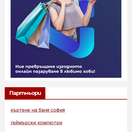
Партньори
къртене на баня софия
геймърски компютри