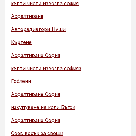
кърти чисти извозва софия
Асфалтиране
Авторадиатори Нуши
Къртене
Асфалтиране София
кърти чисти извозва софияа
Гоблени
Асфалтиране София
изкупуване на коли Бъгси
Асфалтиране София
Соев восък за свещи