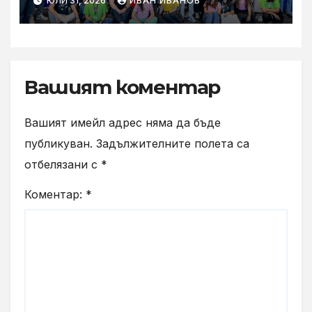
ЮЛИ 31, 2026
ИВАН ИВАНОВ
Vivacom се срещнаха с
Главния изпълнителен
директор Асен Великов
Вашият коментар
Вашият имейл адрес няма да бъде
публикуван.
Задължителните полета са
отбелязани с
*
Коментар:
*