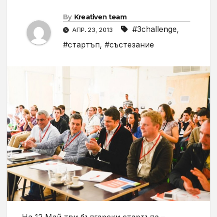
By
Kreativen team
#3challenge
,
АПР. 23, 2013
#стартъп
,
#състезание