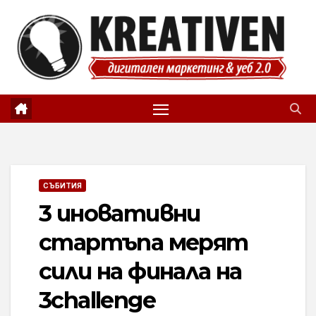
Skip
to
content
СЪБИТИЯ
3 иновативни
стартъпа мерят
сили на финала на
3challenge