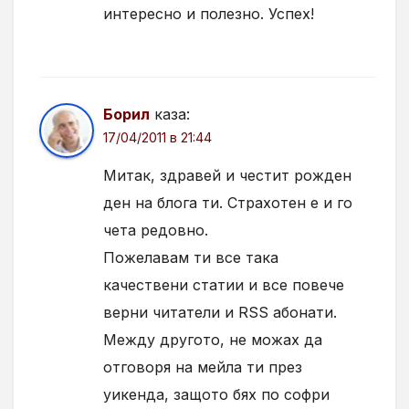
интересно и полезно. Успех!
Борил
каза:
17/04/2011 в 21:44
Митак, здравей и честит рожден
ден на блога ти. Страхотен е и го
чета редовно.
Пожелавам ти все така
качествени статии и все повече
верни читатели и RSS абонати.
Между другото, не можах да
отговоря на мейла ти през
уикенда, защото бях по софри