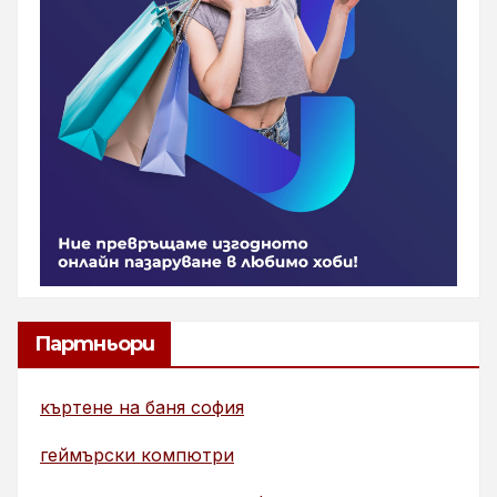
Партньори
къртене на баня софия
геймърски компютри