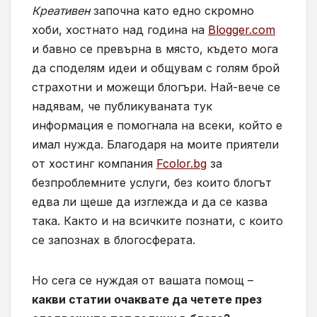
Креативен
започна като едно скромно
хоби, хостнато над година на
Blogger.com
и бавно се превърна в място, където мога
да споделям идеи и общувам с голям брой
страхотни и можещи блогъри. Най-вече се
надявам, че публикуваната тук
информация е помогнала на всеки, който е
имал нужда. Благодаря на моите приятели
от хостинг компания
Fcolor.bg
за
безпроблемните услуги, без които блогът
едва ли щеше да изглежда и да се казва
така. Както и на всичките познати, с които
се запознах в блогосферата.
Но сега се нуждая от вашата помощ –
какви статии очаквате да четете през