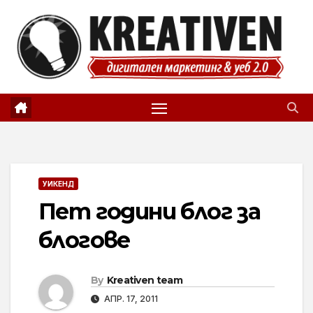
Skip
to
content
УИКЕНД
Пет години блог за
блогове
By
Kreativen team
АПР. 17, 2011