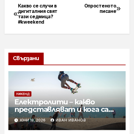
Какво се случи в
Опростеното
Навигация
дигиталния свят
писане
тази седмица?
#kweekend
Свързани
УИКЕНД
Електролити – какво
представляват и кога са
необходими
ЮНИ 18, 2026
ИВАН ИВАНОВ