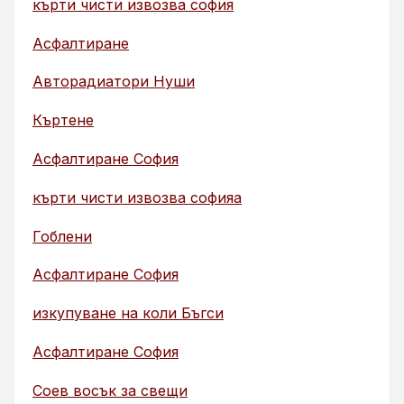
кърти чисти извозва софия
Асфалтиране
Авторадиатори Нуши
Къртене
Асфалтиране София
кърти чисти извозва софияа
Гоблени
Асфалтиране София
изкупуване на коли Бъгси
Асфалтиране София
Соев восък за свещи