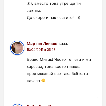
:))), вместо това утре ще ти
звънна.
До скоро и пак честито!!! :))
Мартин Линков
каза:
18/04/2011 в 05:28
Браво Митак! Често те чета и ми
харесва, това което пишеш
продължавай все така 5х5 като
начало