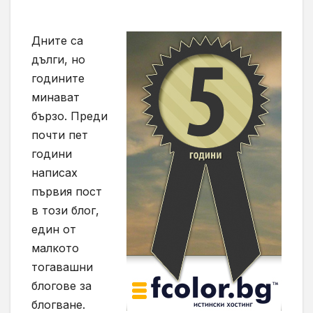
Дните са
дълги, но
годините
минават
бързо. Преди
почти пет
години
написах
първия пост
в този блог,
един от
малкото
тогавашни
блогове за
блогване.