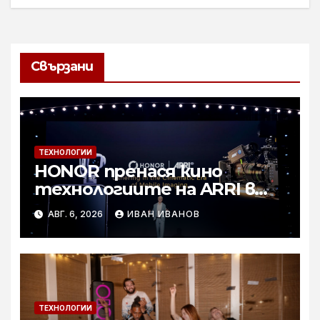
Свързани
ТЕХНОЛОГИИ
HONOR пренася кино
технологиите на ARRI в
мобилното творчество на
АВГ. 6, 2026
ИВАН ИВАНОВ
събитието Imaging
Technology Launch
ТЕХНОЛОГИИ