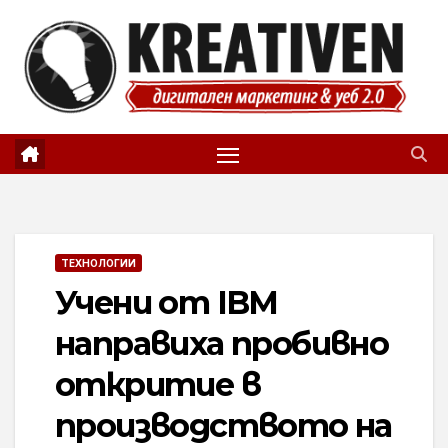
Skip
to
content
ТЕХНОЛОГИИ
Учени от IBM
направиха пробивно
откритие в
производството на