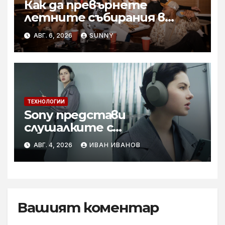
Как да превърнете
летните събирания в
купон с караоке система
АВГ. 6, 2026
SUNNY
ТЕХНОЛОГИИ
Sony представи
слушалките с
шумопотискане WH-
АВГ. 4, 2026
ИВАН ИВАНОВ
1000XM6 в нов цвят „Olive
Gray“
Вашият коментар