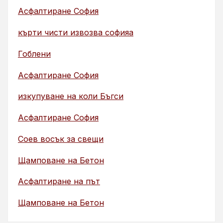
Асфалтиране София
кърти чисти извозва софияа
Гоблени
Асфалтиране София
изкупуване на коли Бъгси
Асфалтиране София
Соев восък за свещи
Щамповане на Бетон
Асфалтиране на път
Щамповане на Бетон