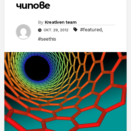
чипове
By
Kreativen team
#featured
,
ОКТ. 29, 2012
#seethis