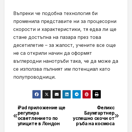
Въпреки че подобна технология би
променила представите ни за процесорни
скорости и характеристики, тя едва ли ще
стане достъпна на пазара през това
десетилетие – за жалост, учените все още
не са открили начин да оформят
въглеродни нанотръби така, че да може да
се използва пълният им потенциал като
полупроводници.
iPad приложение ще
Феликс
Навигация
регулира
Баумгартнер
осветлението по
успешно скочи от
улиците в Лондон
ръба на космоса