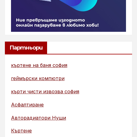
Партньори
къртене на баня софия
геймърски компютри
кърти чисти извозва софия
Асфалтиране
Авторадиатори Нуши
Къртене