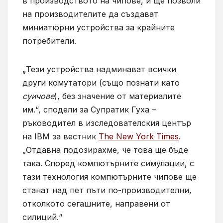
в производството на чипове, и ще позволи
на производителите да създават
миниатюрни устройства за крайните
потребители.
„Тези устройства надминават всички
други комутатори (също познати като
суичове
), без значение от материалите
им.“, сподели за Супратик Гуха –
ръководител в изследователския център
на IBM за вестник
The New York Times
.
„Отдавна подозирахме, че това ще бъде
така. Според компютърните симулации, с
тази технология компютърните чипове ще
станат над пет пъти по-производителни,
отколкото сегашните, направени от
силиций.“