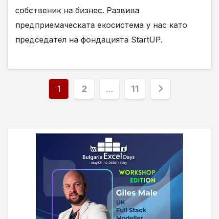
собственик на бизнес. Развива
предприемаческата екосистема у нас като
председател на фондацията StartUP.
Разделяне
1
2
…
11
на
публикациите
на
страници