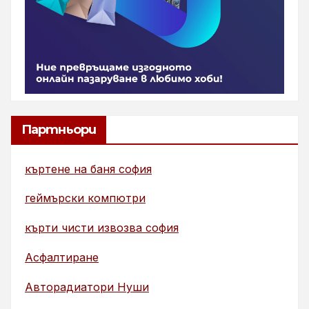
Партньори
къртене на баня софия
геймърски компютри
кърти чисти извозва софия
Асфалтиране
Авторадиатори Нуши