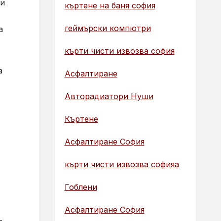
ти
къртене на баня софия
геймърски компютри
а
кърти чисти извозва софия
а
Асфалтиране
Авторадиатори Нуши
Къртене
Асфалтиране София
кърти чисти извозва софияа
Гоблени
Асфалтиране София