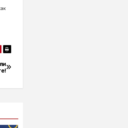
как
или
те!