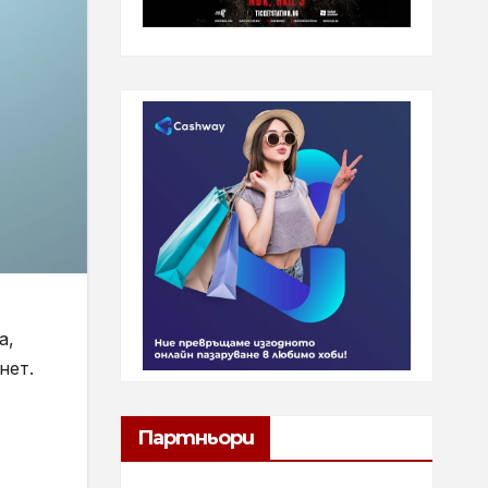
а,
нет.
Партньори