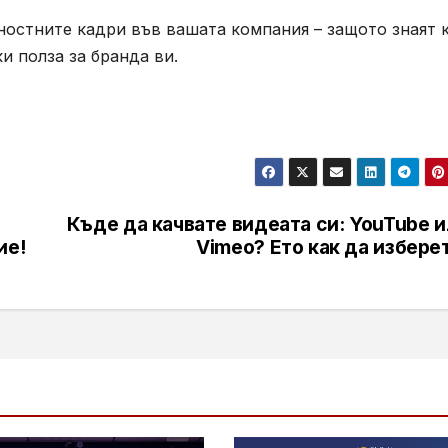
йностните кадри във вашата компания – защото знаят 
и полза за бранда ви.
Къде да качвате видеата си: YouTube 
ие!
Vimeo? Ето как да избере