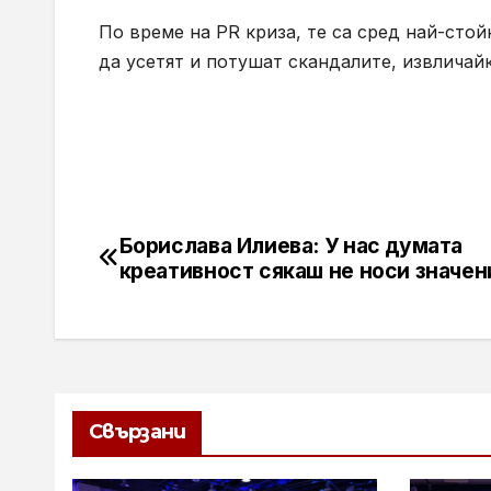
По време на PR криза, те са сред най-сто
да усетят и потушат скандалите, извличайк
Борислава Илиева: У нас думата
Навигация
креативност сякаш не носи значен
Свързани