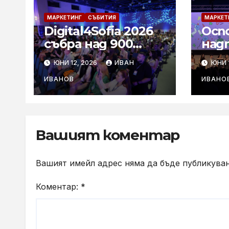
МАРКЕТИНГ
СЪБИТИЯ
МАРКЕТ
Digital4Sofia 2026
Осп
събра над 900
над
маркетинг
поб
ЮНИ 12, 2026
ИВАН
ЮНИ 1
специалисти и
беля
бизнес лидери в
гол
ИВАНОВ
ИВАНО
София Тех Парк
тво
фест
ФАР
Вашият коментар
Вашият имейл адрес няма да бъде публикуван
Коментар:
*