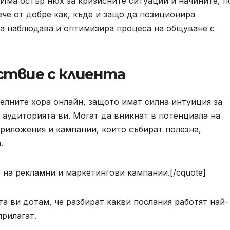
Има остър нюх за кризисните ситуации и начините, п
ече от добре как, къде и защо да позиционира
да наблюдава и оптимизира процеса на общуване с
ствие с клиента
елните хора онлайн, защото имат силна интуиция за
аудиторията ви. Могат да вникнат в потенциала на
риложения и кампании, които събират полезна,
.
 на рекламни и маркетингови кампании.[/cquote]
а ви дотам, че разбират какви послания работят най-
прилагат.