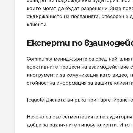
брандът ви подхожда към аудиторията си. 
които могат да бъдат разрешени. Знае пов
съдържанието на посланията, способен е 
клиенти.
Експерти по взаимодей
Community мениджърите са сред най-влият
ефективните процеси на взаимодействие с 
инструменти за комуникация като видео, п
стойностна информация за вашите клиенти
[cquote]Дясната ви ръка при таргетирането
Наясно са със сегментацията на аудиторият
добре за различните типове клиенти. И го 