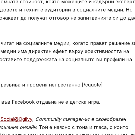
громната стойност, която можещите и кадърни експер
ндовете и техните аудитории в социалните медии. Но
очакват да получат отговор на запитванията си до дв
читат на социалните медии, когато правят решение з
 медии има директен ефект върху ефективността на
 оставите поддръжката на социалните ви профили на
 развива и променя непрестанно.[/cquote]
 във Facebook отдавна не е детска игра.
Social@Ogilvy
,
Community manager-ът е своеобразен
ношения онлайн
. Той е наясно с тона и гласа, с които