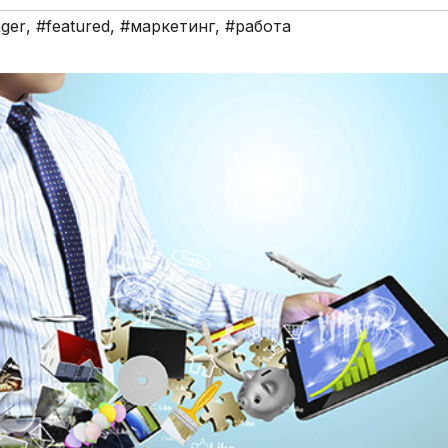
ger
,
#featured
,
#маркетинг
,
#работа