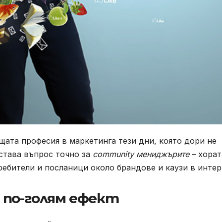
ещата професия в маркетинга тези дни, която дори не
става въпрос точно за
community мениджърите
– хорат
ебители и посланици около брандове и каузи в интер
 по-голям ефект