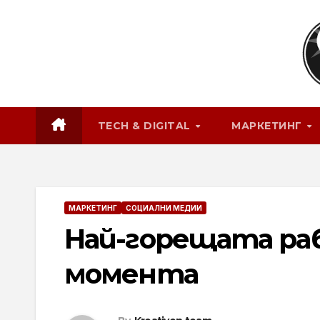
Skip
to
content
TECH & DIGITAL
МАРКЕТИНГ
МАРКЕТИНГ
СОЦИАЛНИ МЕДИИ
Най-горещата ра
момента