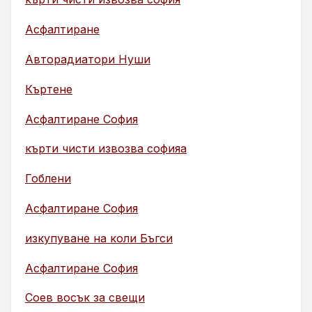
Асфалтиране
Авторадиатори Нуши
Къртене
Асфалтиране София
кърти чисти извозва софияа
Гоблени
Асфалтиране София
изкупуване на коли Бъгси
Асфалтиране София
Соев восък за свещи