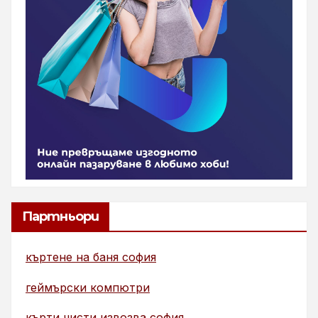
Партньори
къртене на баня софия
геймърски компютри
кърти чисти извозва софия