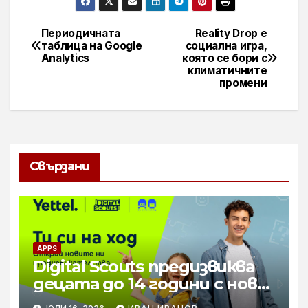
Периодичната
Reality Drop е
Навигация
таблица на Google
социална игра,
Analytics
която се бори с
климатичните
промени
Свързани
APPS
Digital Scouts предизвиква
децата до 14 години с нова
онлайн игра