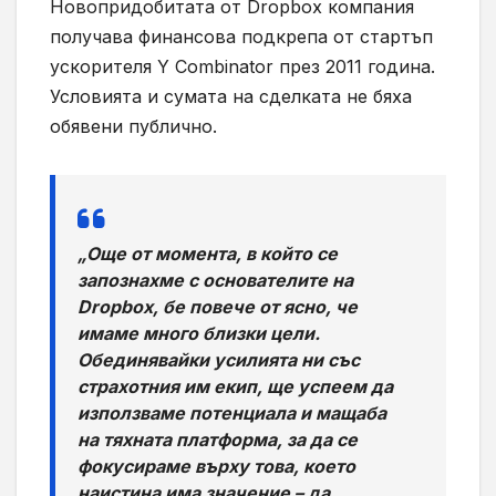
Новопридобитата от Dropbox компания
получава финансова подкрепа от стартъп
ускорителя Y Combinator през 2011 година.
Условията и сумата на сделката не бяха
обявени публично.
„Още от момента, в който се
запознахме с основателите на
Dropbox, бе повече от ясно, че
имаме много близки цели.
Обединявайки усилията ни със
страхотния им екип, ще успеем да
използваме потенциала и мащаба
на тяхната платформа, за да се
фокусираме върху това, което
наистина има значение – да