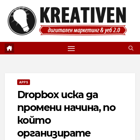
Skip
to
content
APPS
Dropbox иска да
промени начина, по
който
организирате