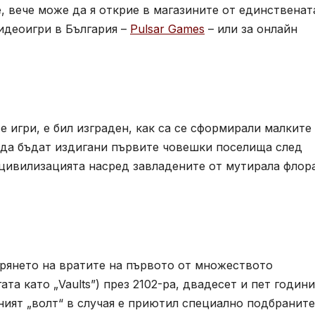
 вече може да я открие в магазините от единственат
идеоигри в България –
Pulsar Games
– или за онлайн
 игри, е бил изграден, как са се сформирали малките
 да бъдат издигани първите човешки поселища след
 цивилизацията насред завладените от мутирала флор
варянето на вратите на първото от множеството
та като „Vaults”) през 2102-ра, двадесет и пет години
ният „волт“ в случая е приютил специално подбраните