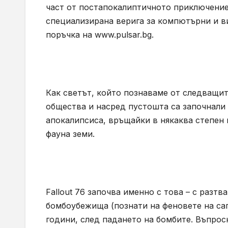
част от постапокалиптичното приключение,
специализирана верига за компютърни и в
поръчка на www.pulsar.bg.
Как светът, който познаваме от следващите
общества и насред пустошта са започнали
апокалипсиса, връщайки в някаква степен
фауна земи.
Fallout 76 започва именно с това – с разт
бомбоубежища (познати на феновете на сага
години, след падането на бомбите. Въпрос