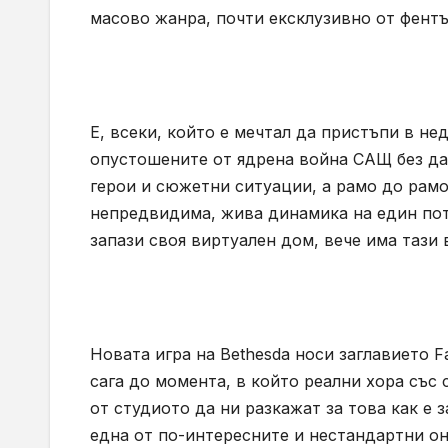
масово жанра, почти ексклузивно от фентъ
Е, всеки, който е мечтал да пристъпи в 
опустошените от ядрена война САЩ без да
герои и сюжетни ситуации, а рамо до рамо 
непредвидима, жива динамика на един потъ
запази своя виртуален дом, вече има тази
Новата игра на Bethesda носи заглавието Fa
сага до момента, в който реални хора със
от студиото да ни разкажат за това как е 
една от по-интересните и нестандартни онл