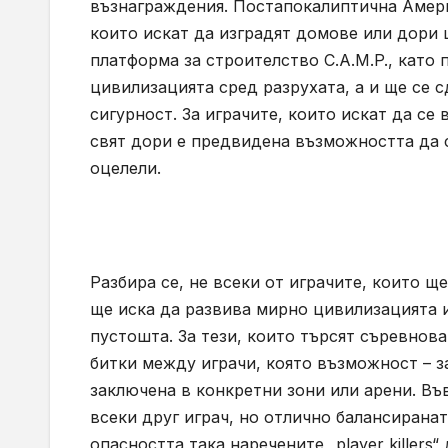
възнаграждения. Постапокалиптична Америк
които искат да изградят домове или дори 
платформа за строителство C.A.M.P., като
цивилизацията сред разрухата, а и ще се 
сигурност. За играчите, които искат да се
свят дори е предвидена възможността да с
оцелели.
Разбира се, не всеки от играчите, които ще
ще иска да развива мирно цивилизацията и
пустошта. За тези, които търсят съревнова
битки между играчи, която възможност – за
заключена в конкретни зони или арени. Въ
всеки друг играч, но отлично балансирана
опасността така наречените „player killers