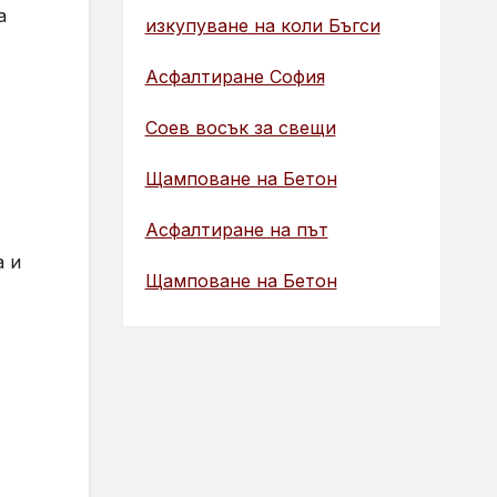
а
изкупуване на коли Бъгси
Асфалтиране София
Соев восък за свещи
Щамповане на Бетон
Асфалтиране на път
а и
Щамповане на Бетон