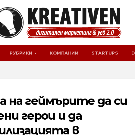
РУБРИКИ
КОМПАНИИ
STARTUPS
D
ява на геймърите да си
ни герои и да
илизацията в