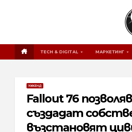
Skip
to
content
TECH & DIGITAL
МАРКЕТИНГ
УИКЕНД
Fallout 76 позвол
създадат собстве
възстановят цив