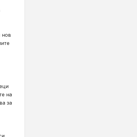
а
и нов
лите
сеци
те на
ва за
си