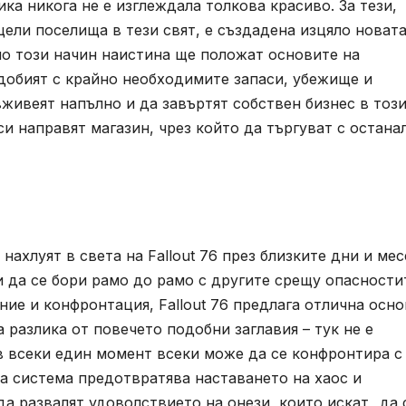
а никога не е изглеждала толкова красиво. За тези,
цели поселища в тези свят, е създадена изцяло новат
 по този начин наистина ще положат основите на
сдобият с крайно необходимите запаси, убежище и
 вживеят напълно и да завъртят собствен бизнес в тоз
и направят магазин, чрез който да търгуват с остана
 нахлуят в света на Fallout 76 през близките дни и ме
 да се бори рамо до рамо с другите срещу опасности
ние и конфронтация, Fallout 76 предлага отлична осно
 разлика от повечето подобни заглавия – тук не е
в всеки един момент всеки може да се конфронтира с
та система предотвратява наставането на хаос и
“ да развалят удоволствието на онези, които искат „да 