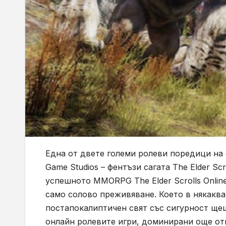
Една от двете големи ролеви поредици на
Game Studios – фентъзи сагата The Elder Sc
успешното MMORPG The Elder Scrolls Online
само солово преживяване. Което в някаква
постапокалиптичен свят със сигурност ще
онлайн ролевите игри, доминирани още отка