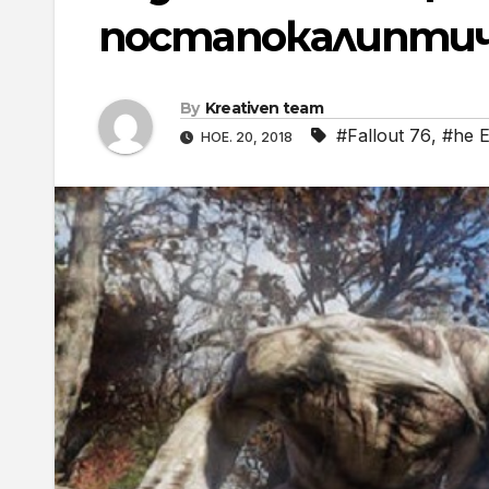
постапокалиптич
By
Kreativen team
#Fallout 76
,
#he E
НОЕ. 20, 2018