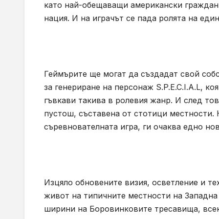
като най-обещаващи американски граждани
нация. И на играчът се пада ролята на един
Геймърите ще могат да създадат свой собс
за генериране на персонаж S.P.E.C.I.A.L, к
гъвкави такива в ролевия жанр. И след тов
пустош, съставена от стотици местности.
съревнователната игра, ги очаква едно нов
Изцяло обновените визия, осветление и те
живот на типичните местности на Западна
ширини на Боровинковите тресавища, все