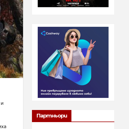
 и
Партньори
иха