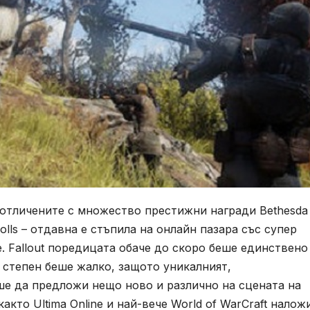
 отличените с множество престижни награди Bethesda
rolls – отдавна е стъпила на онлайн пазара със супер
. Fallout поредицата обаче до скоро беше единствено
 степен беше жалко, защото уникалният,
ше да предложи нещо ново и различно на сцената на
кто Ultima Online и най-вече World of WarCraft налож