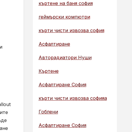
къртене на баня софия
геймърски компютри
кърти чисти извозва софия
Асфалтиране
и
Авторадиатори Нуши
Къртене
Асфалтиране София
кърти чисти извозва софияа
llout
Гоблени
тите
ъде
Асфалтиране София
тане