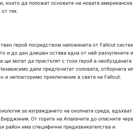
, които да положат основите на новата американска
 от тях.
твен герой посредством наложената от Fallout систе
оято и до ден днешен остава една от най-разчупените 
а ще могат да пристъпят с този герой в необузданата
 Независимо дали предпочитат соловата, отборната и
о и неповторимо приключение в света на Fallout.
хнология за изграждането на околната среда, вдъхват
 Вирджиния. От горите на Апалачите до опасните чер
ки район има специфични предизвикателства и