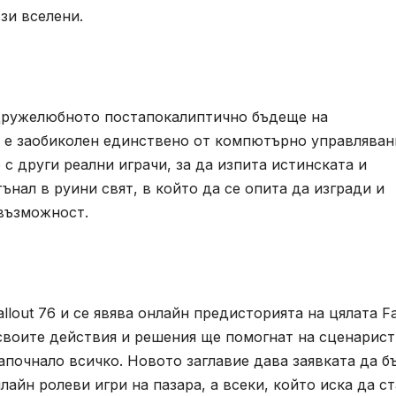
зи вселени.
недружелюбното постапокалиптично бъдеще на
 е заобиколен единствено от компютърно управляван
с други реални играчи, за да изпита истинската и
нал в руини свят, в който да се опита да изгради и
 възможност.
llout 76 и се явява онлайн предисторията на цялата Fa
 своите действия и решения ще помогнат на сценарис
започнало всичко. Новото заглавие дава заявката да б
айн ролеви игри на пазара, а всеки, който иска да с