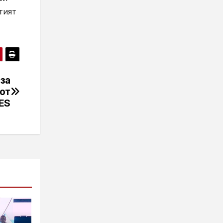
тият
за
от
ES