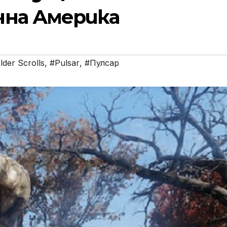
на Америка
lder Scrolls
,
#Pulsar
,
#Пулсар