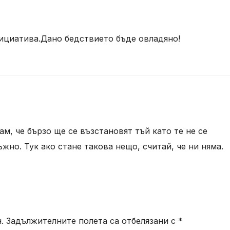
нициатива.Дано бедствието бъде овладяно!
ам, че бързо ще се възстановят тъй като те не се
жно. Тук ако стане такова нещо, считай, че ни няма.
.
Задължителните полета са отбелязани с
*