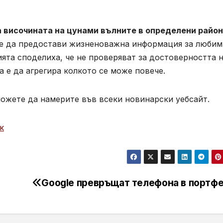
а височината на цунами вълните в определени райо
 да предостави жизненоважна информация за любим
ията споделиха, че не проверяват за достоверността 
а е да агрегира колкото се може повече.
ожете да намерите във всеки новинарски уебсайт.
к
Google превръщат телефона в портф