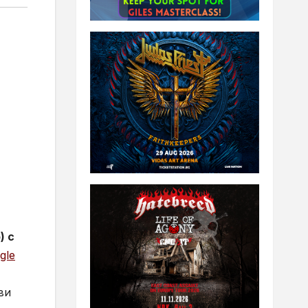
) с
gle
ви