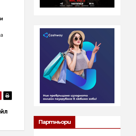
ни
на
ейл
Партньори