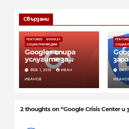
Свързани
FEATURED
GOOGLE+
FEATUR
СОЦИАЛНИ МЕДИИ
СОЦИАЛ
Google+ спира
Goog
услугите за
зар
потребители на 2
със
ФЕВ. 1, 2019
ИВАН
ОКТ. 
април
ИВАНОВ
ИВАНО
2 thoughts on “Google Crisis Center