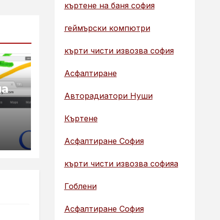
къртене на баня софия
геймърски компютри
кърти чисти извозва софия
Асфалтиране
на
Авторадиатори Нуши
Къртене
Асфалтиране София
кърти чисти извозва софияа
Гоблени
Асфалтиране София