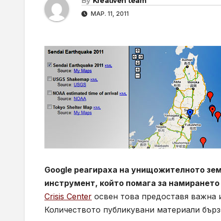
By
Kreativen team
МАР. 11, 2011
Google реагираха на унищожителното земе
инструмент, който помага за намирането
Crisis Center
освен това предоставя важна и
Количеството публикувани материали бързо