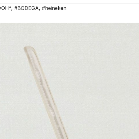
ФОН“
,
#BODEGA
,
#heineken