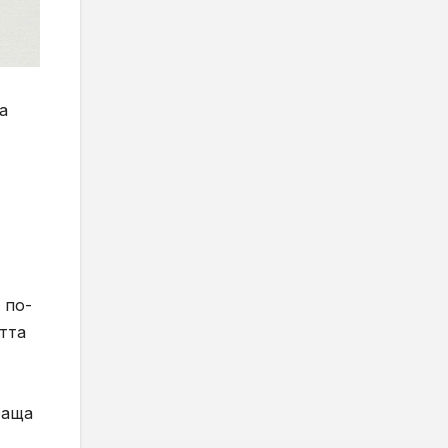
а
 по-
тта
раща