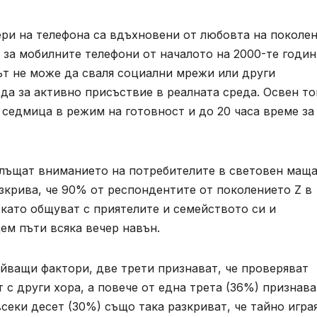
ери на телефона са вдъхновени от любовта на поколе
 за мобилните телефони от началото на 2000-те годин
т не може да сваля социални мрежи или други
а за активно присъствие в реалната среда. Освен то
 седмица в режим на готовност и до 20 часа време за
лъщат вниманието на потребителите в световен маща
азкрива, че 90% от респондентите от поколението Z в
като общуват с приятелите и семейството си и
ем пъти всяка вечер навън.
ейващи фактори, две трети признават, че проверяват
 с други хора, а повече от една трета (36%) признава
секи десет (30%) също така разкриват, че тайно игра