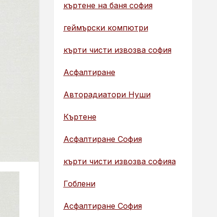
къртене на баня софия
геймърски компютри
кърти чисти извозва софия
Асфалтиране
Авторадиатори Нуши
Къртене
Асфалтиране София
кърти чисти извозва софияа
Гоблени
Асфалтиране София