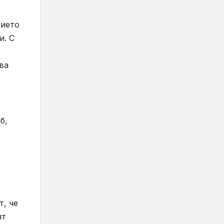
нието
и. С
ва
б,
т, че
ят