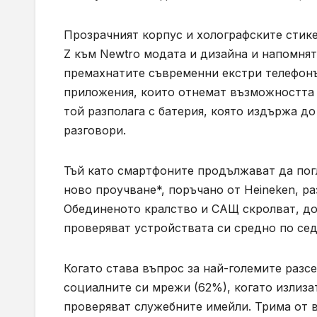
Прозрачният корпус и холографските стик
Z към Newtro модата и дизайна и напомнят
премахнатите съвременни екстри телефонъ
приложения, които отнемат възможността д
той разполага с батерия, която издържа до
разговори.
Тъй като смартфоните продължават да пог
ново проучване*, поръчано от Heineken, р
Обединеното кралство и САЩ скролват, до
проверяват устройствата си средно по сед
Когато става въпрос за най-големите разс
социалните си мрежи (62%), когато излизат
проверяват служебните имейли. Трима от в