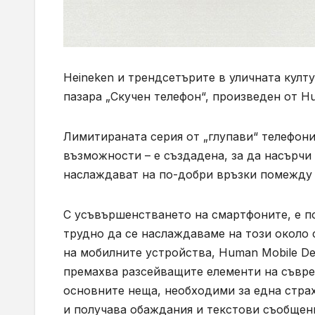
Heineken и трендсетърите в уличната култ
пазара „Скучен телефон“, произведен от Hu
Лимитираната серия от „глупави“ телефон
възможности – е създадена, за да насърчи
наслаждават на по-добри връзки помежду с
С усъвършенстването на смартфоните, е по-
трудно да се наслаждаваме на този около 
на мобилните устройства, Human Mobile Dev
премахва разсейващите елементи на съвре
основните неща, необходими за една страх
и получава обаждания и текстови съобщен