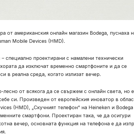
ура от американския онлайн магазин Bodega, пуснаха н
man Mobile Devices (HMD).
и – специално проектирани с намалени технически
 хората да изключат временно смартфоните и да се
и в реална среда, когато излизат вечер.
лесно от всякога да се свържем с онлайн света, но е
себе си. Произведен от европейския иноватор в облас
ices (HMD), „Скучният телефон“ на Heineken и Bodega
менните смартфони. Проектиран така, че да осигури
отна вечер, основната функция на телефона е да изп
ия.