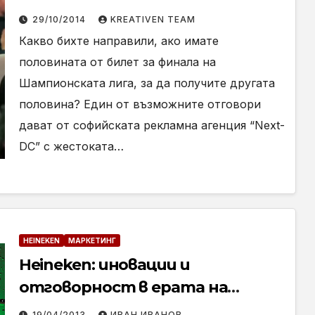
29/10/2014
KREATIVEN TEAM
Какво бихте направили, ако имате
половината от билет за финала на
Шампионската лига, за да получите другата
половина? Един от възможните отговори
дават от софийската рекламна агенция “Next-
DC” с жестоката…
HEINEKEN
МАРКЕТИНГ
Heineken: иновации и
отговорност в ерата на
дигиталните комуникации
19/04/2013
ИВАН ИВАНОВ