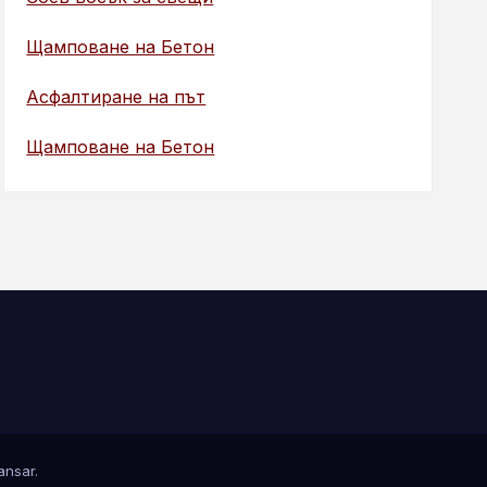
Щамповане на Бетон
Асфалтиране на път
Щамповане на Бетон
nsar
.