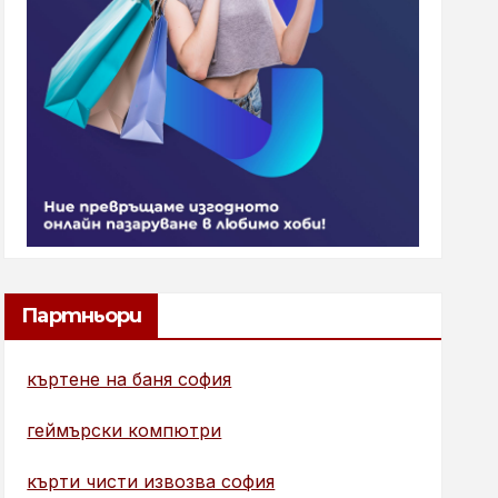
Партньори
къртене на баня софия
геймърски компютри
кърти чисти извозва софия