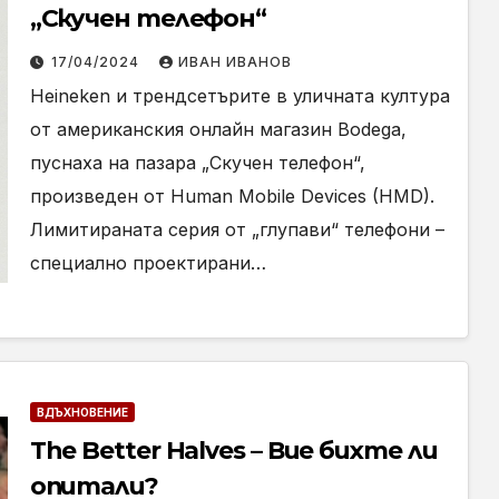
„Скучен телефон“
17/04/2024
ИВАН ИВАНОВ
Heineken и трендсетърите в уличната култура
от американския онлайн магазин Bodega,
пуснаха на пазара „Скучен телефон“,
произведен от Human Mobile Devices (HMD).
Лимитираната серия от „глупави“ телефони –
специално проектирани…
ВДЪХНОВЕНИЕ
The Better Halves – Вие бихте ли
опитали?