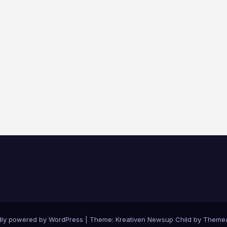
dly powered by WordPress
|
Theme: Kreativen Newsup Child by
Themea