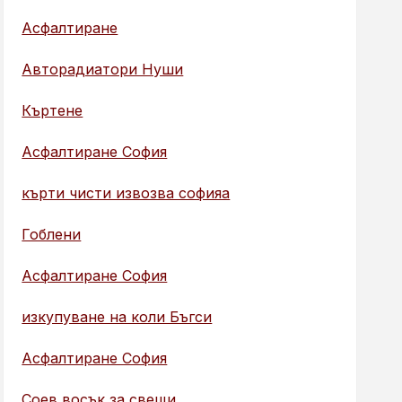
Асфалтиране
Авторадиатори Нуши
Къртене
Асфалтиране София
кърти чисти извозва софияа
Гоблени
Асфалтиране София
изкупуване на коли Бъгси
Асфалтиране София
Соев восък за свещи