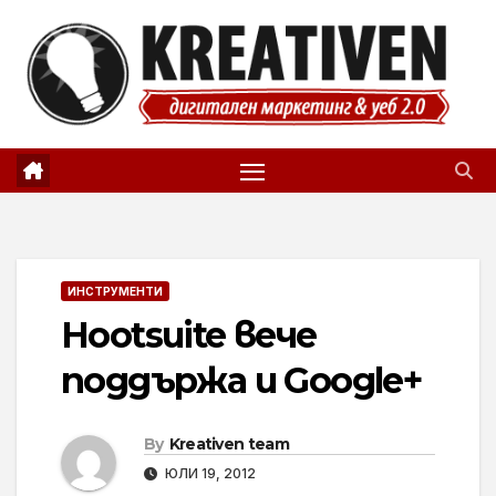
Skip
to
content
ИНСТРУМЕНТИ
Hootsuite вече
поддържа и Google+
By
Kreativen team
ЮЛИ 19, 2012