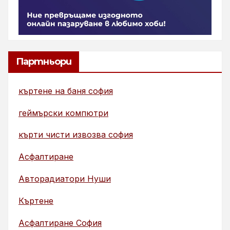
Партньори
къртене на баня софия
геймърски компютри
кърти чисти извозва софия
Асфалтиране
Авторадиатори Нуши
Къртене
Асфалтиране София