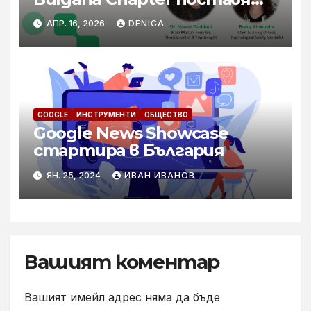
акцент върху
АПР. 16, 2026
DENICA
психологическата
безопасност и
благополучието
GOOGLE
ИНСТРУМЕНТИ
ОБЩЕСТВО
Google News Showcase
стартира в България
ЯН. 25, 2024
ИВАН ИВАНОВ
Вашият коментар
Вашият имейл адрес няма да бъде