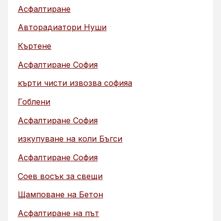
Асфалтиране
Авторадиатори Нуши
Къртене
Асфалтиране София
кърти чисти извозва софияа
Гоблени
Асфалтиране София
изкупуване на коли Бъгси
Асфалтиране София
Соев восък за свещи
Щамповане на Бетон
Асфалтиране на път