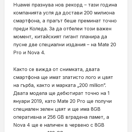
Huawei
празнува нов рекорд – тази година
компанията успя да достави 200 милиона
смартфона, а прагът беше преминат точно
преди Коледа. За да отбелеи този важен
момент, китайският гигант планира да
пусне две специални издания – на
Mate 20
Pro
и
Nova 4.
Както се вижда от снимката, двата
смартфона ще имат златисто лого и цвят
на гърба, както и марката „200
million”.
Двата модела ще дебютират точно на 1
януари 2019, като
Mate 20 Pro
ще получи
специален зелен цвят и ще има 8
GB
оперативна и
256 GB
вградена памет, а
Nova 4
ще е наличен в червено с 8
GB