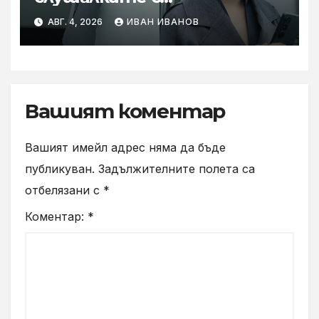
шумопотискане WH-
АВГ. 4, 2026
ИВАН ИВАНОВ
1000XM6 в нов цвят „Olive
Gray“
Вашият коментар
Вашият имейл адрес няма да бъде
публикуван.
Задължителните полета са
отбелязани с
*
Коментар:
*