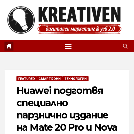
Skip
to
content
FEATURED
СМАРТФОНИ
ТЕХНОЛОГИИ
Huawei подготвя
специално
парзнично издание
на Mate 20 Pro и Nova