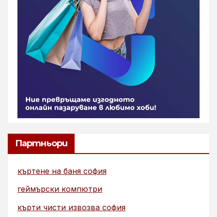
Партньори
къртене на баня софия
геймърски компютри
кърти чисти извозва софия