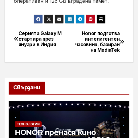
оперативан и 128
GB
вградена памет.
Серията Galaxy M
Honor подготва
Навигация
стартира през
интелигентен
януари в Индия
часовник, базиран
на MediaTek
Свързани
ТЕХНОЛОГИИ
HONOR пренася кино