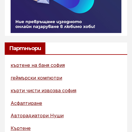
Партньори
къртене на баня софия
геймърски компютри
кърти чисти извозва софия
Асфалтиране
Авторадиатори Нуши
Къртене