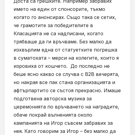
Доста са грешките. Например забравих
името на един от спонсорите, тъкмо
когато го анонсирах. Също така се сетих,
че грамотите за победителите в
Класацията не са надписани, когато
трябваше да ги връчваме. Без малко да
изхвърлим една от статуетките погрешка
в суматохата – мерси на колегите, които я
изровиха от кошчето. До последно не
беше ясно какво се случва с B2B вечерята,
но накрая все пак стана организацията и
афтърпартито се състоя прекрасно. Имаше
подготвена авторска музика за
церемонията по връчването на наградите,
обаче покрай вълненията около
кампанията на Игор съвсем забравих за
нея. Като говорим за Игор – без малко да