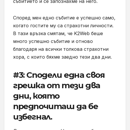
събитието и се запознахме на него.
Според мен едно събитие е успешно само,
когато гостите му са страхотни личности.
В тази връзка смятам, че K2Web беше
много успешно събитие и отново
благодаря на всички толкова страхотни
хора, с които бяхме заедно тези два дни.
#3: Сподели една своя
грешка от тези два
дни, която
предпочиташ да бе
избегнал.