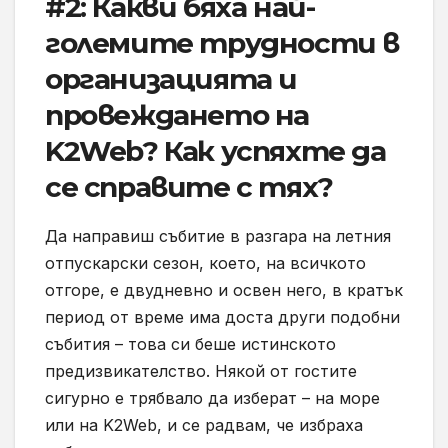
#2: Какви бяха най-
големите трудности в
организацията и
провеждането на
K2Web? Как успяхте да
се справите с тях?
Да направиш събитие в разгара на летния
отпускарски сезон, което, на всичкото
отгоре, е двудневно и освен него, в кратък
период от време има доста други подобни
събития – това си беше истинското
предизвикателство. Някой от гостите
сигурно е трябвало да изберат – на море
или на K2Web, и се радвам, че избраха