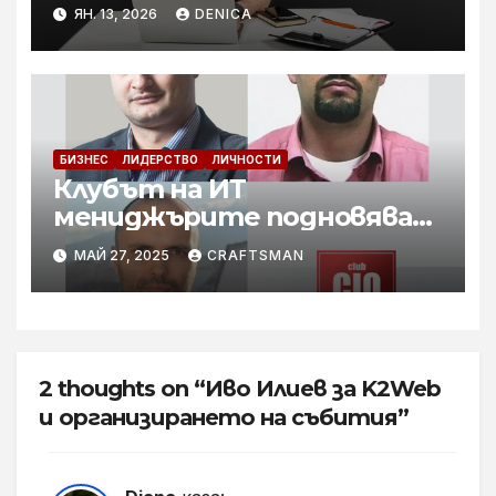
най-добре представения
ЯН. 13, 2026
DENICA
продукт (Интервю)
БИЗНЕС
ЛИДЕРСТВО
ЛИЧНОСТИ
Клубът на ИТ
мениджърите подновява
дейността си
МАЙ 27, 2025
CRAFTSMAN
2 thoughts on “Иво Илиев за K2Web
и организирането на събития”