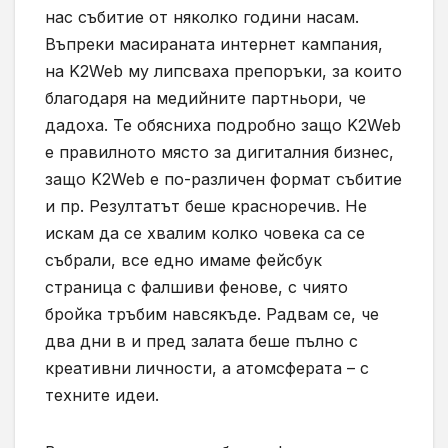
нас събитие от няколко години насам.
Въпреки масираната интернет кампания,
на K2Web му липсваха препоръки, за които
благодаря на медийните партньори, че
дадоха. Те обясниха подробно защо K2Web
е правилното място за дигиталния бизнес,
защо K2Web е по-различен формат събитие
и пр. Резултатът беше красноречив. Не
искам да се хвалим колко човека са се
събрали, все едно имаме фейсбук
страница с фалшиви фенове, с чиято
бройка тръбим навсякъде. Радвам се, че
два дни в и пред залата беше пълно с
креативни личности, а атомсферата – с
техните идеи.