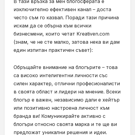
В тази връзка за мен блогосферата е
изключително ефективен канал – доста
често съм го казвал. Поради тази причина
искам да се обърна към всички
бизнесмени, които четат Kreativen.com
(знам, че не сте малко, затова нека ви дам
един изпитан практичен съвет):
Обръщайте внимание на блогърите – това
са високо интелигентни личности със
силен характер, отлични професионалисти
в своята област и лидери на мнение. Всеки
блогър е важен, независимо дали е хейтър
или позитивно настроена личност към
бранда ви! Комуникирайте активно с
блогъри относно своята марка и те ще ви
предложат уникални решения и идеи.