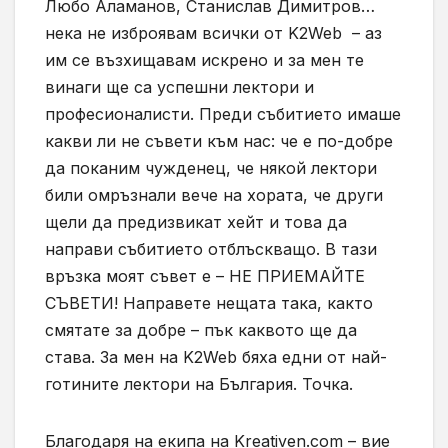
Любо Аламанов, Станислав Димитров…
нека не изброявам всички от K2Web – аз
им се възхищавам искрено и за мен те
винаги ще са успешни лектори и
професионалисти. Преди събитието имаше
какви ли не съвети към нас: че е по-добре
да поканим чужденец, че някой лектори
били омръзнали вече на хората, че други
щели да предизвикат хейт и това да
направи събитието отблъскващо. В тази
връзка моят съвет е – НЕ ПРИЕМАЙТЕ
СЪВЕТИ! Направете нещата така, както
смятате за добре – пък каквото ще да
става. За мен на K2Web бяха едни от най-
готините лектори на България. Точка.
Благодаря на екипа на Kreativen.com – вие