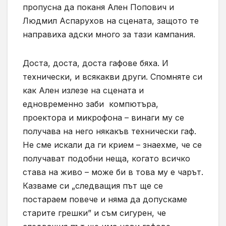
пропусна да поканя Ален Попович и
Людмил Аспарухов на сцената, защото те
направиха адски много за тази кампания.
Доста, доста, доста гафове бяха. И
технически, и всякакви други. Спомняте си
как Ален излезе на сцената и
едновременно заби компютъра,
проектора и микрофона – винаги му се
получава на него някакъв технически гаф.
Не сме искали да ги крием – знаехме, че се
получават подобни неща, когато всичко
става на живо – може би в това му е чарът.
Казваме си „следващия път ще се
постараем повече и няма да допускаме
старите грешки” и съм сигурен, че