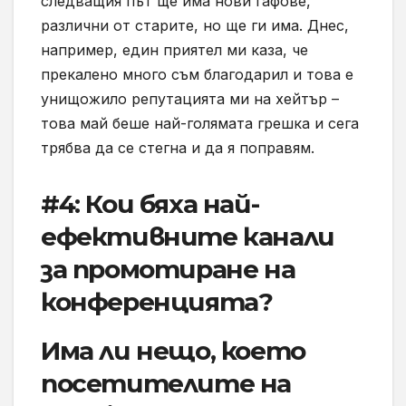
следващия път ще има нови гафове,
различни от старите, но ще ги има. Днес,
например, един приятел ми каза, че
прекалено много съм благодарил и това е
унищожило репутацията ми на хейтър –
това май беше най-голямата грешка и сега
трябва да се стегна и да я поправям.
#4: Кои бяха най-
ефективните канали
за промотиране на
конференцията?
Има ли нещо, което
посетителите на