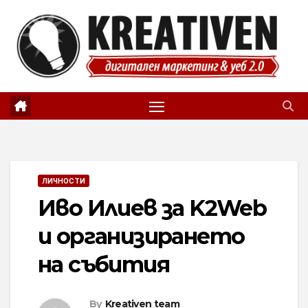
Skip
to
content
ЛИЧНОСТИ
Иво Илиев за K2Web
и организирането
на събития
By
Kreativen team