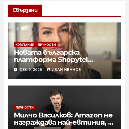
Свързани
КОМПАНИИ
ЛИЧНОСТИ
Новата българска
платформа Shopytel
спестява време и носи
ФЕВ. 9, 2026
ИВАН ИВАНОВ
удобство с няколко клика
ЛИЧНОСТИ
Милчо Василков: Amazon не
награждава най-евтиния, а