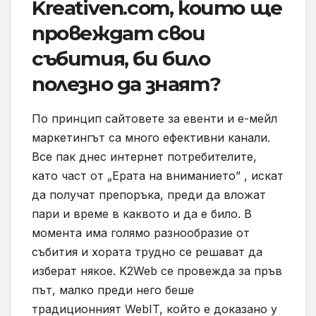
Kreativen.com, които ще
провеждат свои
събития, би било
полезно да знаят?
По принцип сайтовете за евенти и е-мейл
маркетингът са много ефективни канали.
Все пак днес интернет потребителите,
като част от „Ерата на вниманието” , искат
да получат препоръка, преди да вложат
пари и време в каквото и да е било. В
момента има голямо разнообразие от
събития и хората трудно се решават да
изберат някое. K2Web се провежда за пръв
път, малко преди него беше
традиционният WebIT, който е доказано у