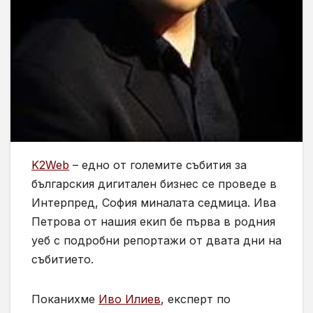
K2Web
– едно от големите събития за
българския дигитален бизнес се проведе в
Интерпред, София миналата седмица. Ива
Петрова от нашия екип бе първа в родния
уеб с подробни репортажи от двата дни на
събитието.
Поканихме
Иво Илиев
, експерт по