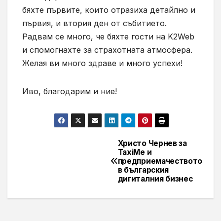
бяхте първите, които отразиха детайлно и
първия, и втория ден от събитието.
Радвам се много, че бяхте гости на K2Web
и спомогнахте за страхотната атмосфера.
Желая ви много здраве и много успехи!
Иво, благодарим и ние!
Христо Чернев за
Навигация
TaxiMe и
предприемачеството
в българския
дигиталния бизнес