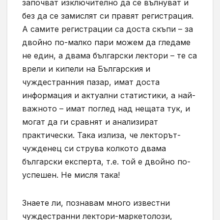
започват изключително да се вълнуват и
без да се замислят си правят регистрация.
А самите регистрации са доста скъпи – за
двойно по-малко пари можем да гледаме
не един, а двама български лектори – те са
врели и кипели на Българския и
чуждестранния пазар, имат доста
информация и актуални статистики, а най-
важното – имат поглед над нещата тук, и
могат да ги сравнят и анализират
практически. Така излиза, че лекторът-
чужденец си струва колкото двама
български експерта, т.е. той е двойно по-
успешен. Не мисля така!
Знаете ли, познавам много известни
чуждестранни лектори-маркетолози,