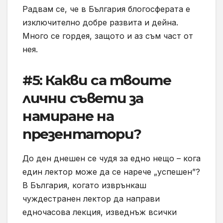
Радвам се, че в България блогосферата е
изключително добре развита и дейна.
Много се гордея, защото и аз съм част от
нея.
#5: Какви са твоите
лични съвети за
намиране на
презентатори?
До ден днешен се чудя за едно нещо – кога
един лектор може да се нарече „успешен”?
В България, когато изврънкаш
чуждестранен лектор да направи
едночасова лекция, изведнъж всички