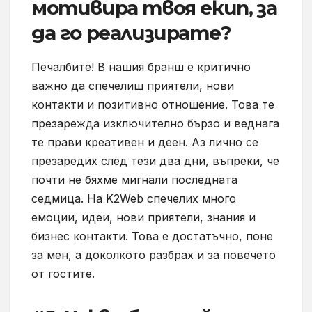
мотивира твоя екип, за
да го реализирате?
Печалбите! В нашия бранш е критично
важно да спечелиш приятели, нови
контакти и позитивно отношение. Това те
презарежда изключително бързо и веднага
те прави креативен и деен. Аз лично се
презаредих след тези два дни, въпреки, че
почти не бяхме мигнали последната
седмица. На K2Web спечелих много
емоции, идеи, нови приятели, знания и
бизнес контакти. Това е достатъчно, поне
за мен, а доколкото разбрах и за повечето
от гостите.