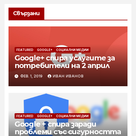
Свързани
FEATURED
GOOGLE+
СОЦИАЛНИ МЕДИИ
Google+ спира услугите за
потребители на 2 април
ФЕВ. 1, 2019
ИВАН ИВАНОВ
FEATURED
GOOGLE+
СОЦИАЛНИ МЕДИИ
Google + спира заради
проблеми със сигурността