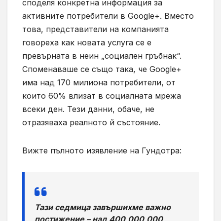
споделя конкретна информация за
активните потребители в Google+. Вместо
това, представители на компанията
говореха как новата услуга се е
превърната в неин „социален гръбнак“.
Споменаваше се също така, че Google+
има над 170 милиона потребители, от
които 60% влизат в социалната мрежа
всеки ден. Тези данни, обаче, не
отразяваха реалното й състояние.
Вижте пълното изявление на Гундотра:
Тази седмица завършихме важно
постижение – над 400,000,000