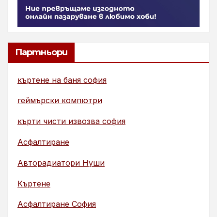
Партньори
къртене на баня софия
геймърски компютри
кърти чисти извозва софия
Асфалтиране
Авторадиатори Нуши
Къртене
Асфалтиране София