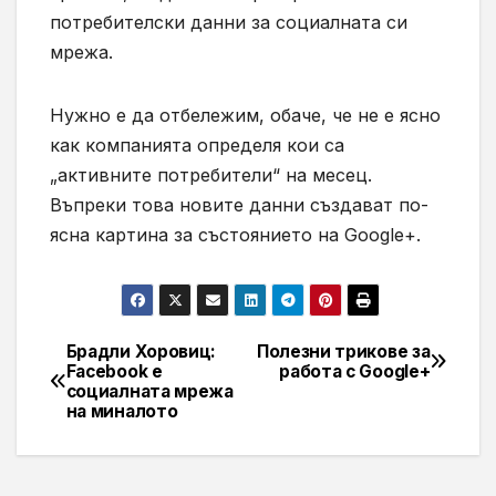
потребителски данни за социалната си
мрежа.
Нужно е да отбележим, обаче, че не е ясно
как компанията определя кои са
„активните потребители“ на месец.
Въпреки това новите данни създават по-
ясна картина за състоянието на Google+.
Брадли Хоровиц:
Полезни трикове за
Навигация
Facebook е
работа с Google+
социалната мрежа
на миналото