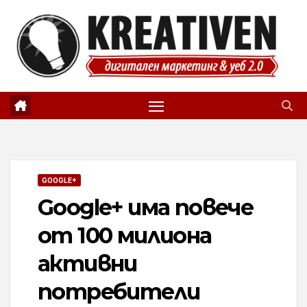
Skip
to
content
GOOGLE+
Google+ има повече
от 100 милиона
активни
потребители