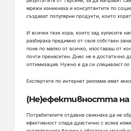
резултатите от търсене, за да направят са
мрежи изникнаха и консултантите по социа
създават популярни продукти, които хорат
И всички тези хора, които зад кулисите на
разбираха предимно от своя собствен заная
поне по малко от всичко, изоставаш от кон
почти пренаситен. Днес не е достатъчно д
оптимизация. Нужно е да си
специалист по
Експертите по интернет реклама имат мног
(Не)ефективността на
Потребителите отдавна свикнаха да не об
ефективност спада драстично с всяка изм
остаряващите банери с обогатено медийно