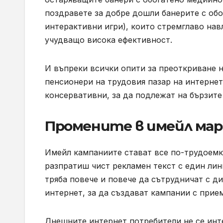
поздравете за добре дошли банерите с об
интерактивни игри), които стремглаво на
учудващо висока ефективност.
И въпреки всички опити за преоткриване н
пенсионери на трудовия пазар на интерне
консервативни, за да подлежат на бързите
Промените в имейл ма
Имейл кампаниите стават все по-трудоемк
разпратиш чист рекламен текст с един линк
тряба повече и повече да сътрудничат с д
интернет, за да създават кампании с прие
Днешните интернет потребители не се инт