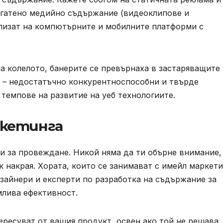
огатено медийно съдържание (видеоклипове и
влизат на компютърните и мобилните платформи с
а колелото, банерите се превърнаха в застаряващите
т – недостатъчно конкурентноспособни и твърде
 темпове на развитие на уеб технологиите.
ркетинга
и за провеждане. Никой няма да ти обърне внимание,
 накрая. Хората, които се занимават с имейл маркети
изайнери и експерти по разработка на съдържание за
млива ефективност.
ересуват от вашия продукт, освен ако той не решава