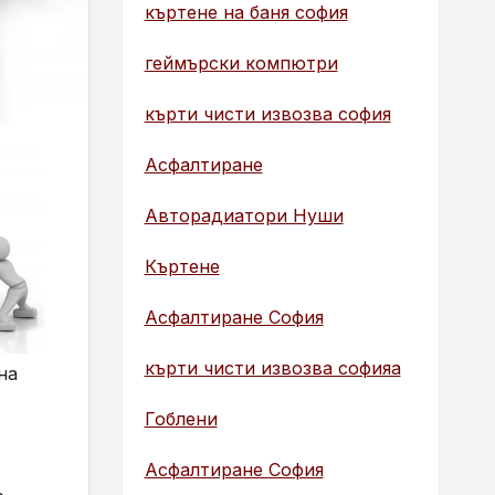
къртене на баня софия
геймърски компютри
кърти чисти извозва софия
Асфалтиране
Авторадиатори Нуши
Къртене
Асфалтиране София
кърти чисти извозва софияа
на
Гоблени
Асфалтиране София