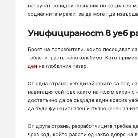
натрупат солидни познания по социален м
социалните мрежи, за да могат да извършв
Унифицираност в уеб 
Броят на потребители, които посещават с
таблети, расте непоколебимо. Като пример
ден
на глобалния пазар.
От една страна, уеб дизайнерите са под н
навигация сайтове както на голям екран с 
достатъчно да се създаде един красив уеб
да бъде функционален и пълноценен за из
От друга страна, разработчиците трябва д
чрез код, който работи еднакво добре на 