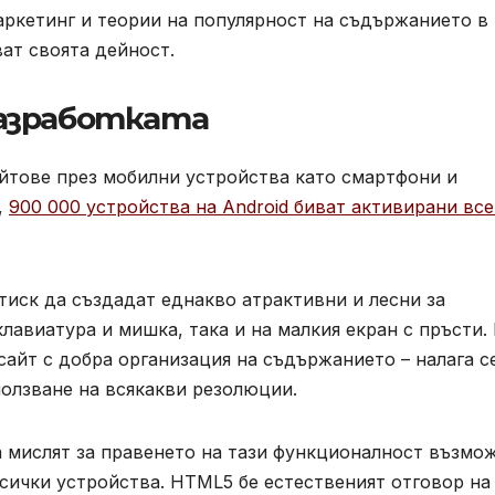
аркетинг и теории на популярност на съдържанието в
ат своята дейност.
разработката
айтове през мобилни устройства като смартфони и
,
900 000 устройства на Android биват активирани вс
атиск да създадат еднакво атрактивни и лесни за
клавиатура и мишка, така и на малкия екран с пръсти. 
сайт с добра организация на съдържанието – налага с
ползване на всякакви резолюции.
а мислят за правенето на тази функционалност възмо
всички устройства. HTML5 бе естественият отговор на