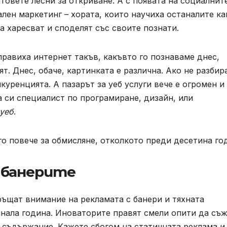
йтовете лесни за откриване. А с появата на социалнит
лен маркетинг – хората, които научиха останалите ка
а харесват и споделят със своите познати.
правиха интернет такъв, какъвто го познаваме днес,
т. Днес, обаче, картинката е различна. Ако не разби
куренцията. А пазарът за уеб услуги вече е огромен и
а си специалист по програмиране, дизайн, или
 уеб
.
о повече за обмисляне, отколкото преди десетина го
 банерите
ръщат внимание на рекламата с банери и тяхната
инала година. Иноваторите правят смели опити да съ
 съдържание. Кажете сбогом на статичната реклама и