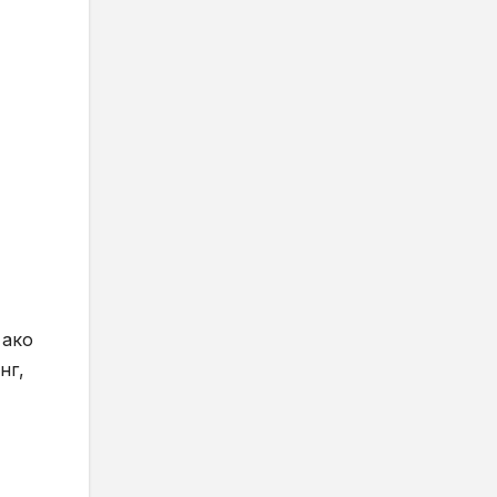
 ако
нг,