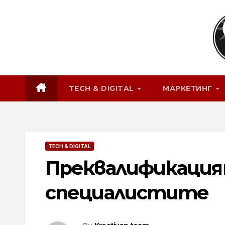
Skip
to
content
TECH & DIGITAL
МАРКЕТИНГ
TECH & DIGITAL
Преквалификация
специалистите