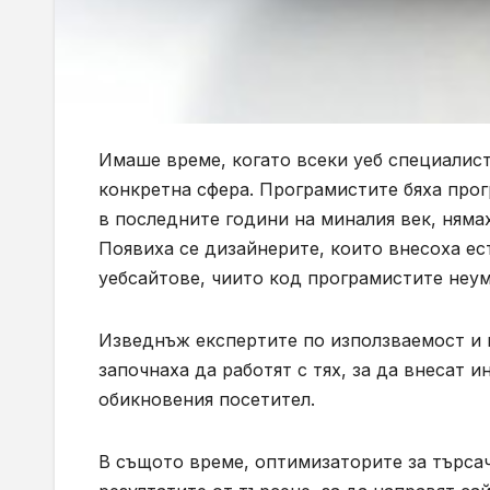
Имаше време, когато всеки уеб специалис
конкретна сфера. Програмистите бяха прог
в последните години на миналия век, няма
Появиха се дизайнерите, които внесоха ес
уебсайтове, чиито код програмистите неум
Изведнъж експертите по използваемост и
започнаха да работят с тях, за да внесат 
обикновения посетител.
В същото време, оптимизаторите за търса