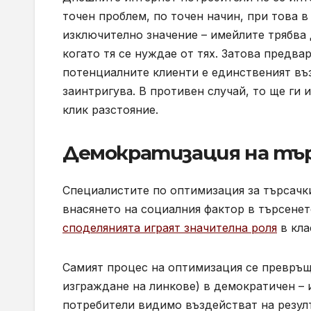
точен проблем, по точен начин, при това 
изключително значение – имейлите трябва 
когато тя се нуждае от тях. Затова предв
потенциалните клиенти е единственият въз
заинтригува. В противен случай, то ще ги 
клик разстояние.
Демократизация на тъ
Специалистите по оптимизация за търсачк
внасянето на социалния фактор в търсенет
споделянията играят значителна роля
в кла
Самият процес на оптимизация се превръщ
изграждане на линкове) в демократичен – 
потребители видимо въздействат на резулт