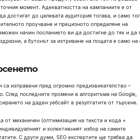
в точния момент. Адекватността на кампаниите е от
да достигат до целевата аудитория тогава, и само тог
арителното проучване и прецизното определяне на
можен начин посланието ви да достигне до тях и да 
издразни, а бутонът за изтриване на пощата е само на
рсенето
и са изправени пред огромно предизвикателство –
о. След последните промени в алгоритъма на Google,
сирането на даден уебсайт в резултатите от търсене.
а от механичен (оптимизация на текста и кода +
индивидуалният и колективният избор на самите
атите. С други думи, SEO експертите ще трябва да