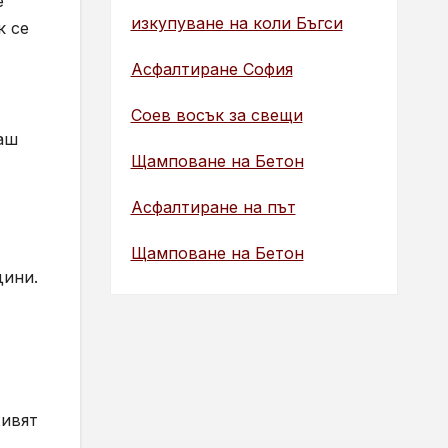
е
изкупуване на коли Бъгси
к се
Асфалтиране София
Соев восък за свещи
раш
Щамповане на Бетон
Асфалтиране на път
Щамповане на Бетон
дини.
живят