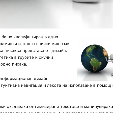
т беше квалифициран в една
рамисти и, както всички видяхме
ха никаква представа от дизайн.
тетика в грубите и скучни
орно писаха.
 информационен дизайн
интуитивна навигация и лекота на използване в помощ 
чки създаваха оптимизирани текстове и манипулираха