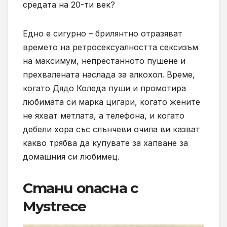
средата на 20-ти век?
Едно е сигурно – брилянтно отразяват
времето на ретросексуалността сексизъм
на максимум, непрестанното пушене и
прехвалената наслада за алкохол. Време,
когато Дядо Коледа пуши и промотира
любимата си марка цигари, когато жените
не яхват метлата, а телефона, и когато
дебели хора със слънчеви очила ви казват
какво трябва да купувате за хапване за
домашния си любимец.
Стани опасна с
Mystrece