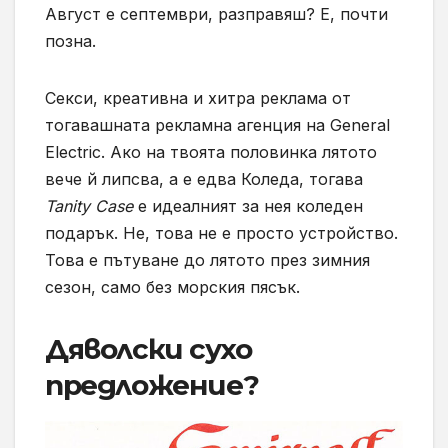
Август е септември, разправяш? Е, почти
позна.
Секси, креативна и хитра реклама от
тогавашната рекламна агенция на General
Electric. Ако на твоята половинка лятото
вече й липсва, а е едва Коледа, тогава
Tanity Case
е идеалният за нея коледен
подарък. Не, това не е просто устройство.
Това е пътуване до лятото през зимния
сезон, само без морския пясък.
Дяволски сухо
предложение?