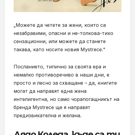
„Можете да четете за жени, които са
незабравими, опасни и не-толкова-тихо
сензационни, или можете да станете
такава, като носите новия Mystrece.“
Посланието, типично за своята ера и
немалко противоречиво в наши дни, е
просто и лесно за схващане – да, книгите
могат да направят една жена
интелигентна, но само чорапогащникът на
бренда Mystrece ще я направят
предизвикателна и желана.
Дядо Коледа, къде са ти