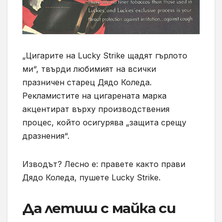
„Цигарите на Lucky Strike щадят гърлото
ми“, твърди любимият на всички
празничен старец Дядо Коледа.
Рекламистите на цигарената марка
акцентират върху производствения
процес, който осигурява „защита срещу
дразнения“.
Изводът? Лесно е: правете както прави
Дядо Коледа, пушете Lucky Strike.
Да летиш с майка си