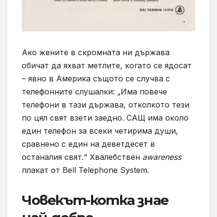
Ако жените в скромната ни държава
обичат да яхват метлите, когато се ядосат
– явно в Америка същото се случва с
телефонните слушалки: „Има повече
телефони в тази държава, отколкото тези
по цял свят взети заедно. САЩ има около
един телефон за всеки четирима души,
сравнено с един на деветдесет в
останалия свят.“ Хвалебствен
awareness
плакат от Bell Telephone System.
Човекът-котка знае