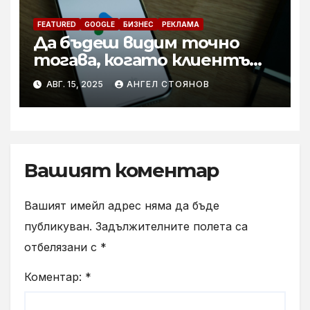
FEATURED
GOOGLE
БИЗНЕС
РЕКЛАМА
Да бъдеш видим точно
тогава, когато клиентът
търси. Grow Easy
АВГ. 15, 2025
АНГЕЛ СТОЯНОВ
пренарежда правилата на
Google Ads рекламата
Вашият коментар
Вашият имейл адрес няма да бъде
публикуван.
Задължителните полета са
отбелязани с
*
Коментар:
*