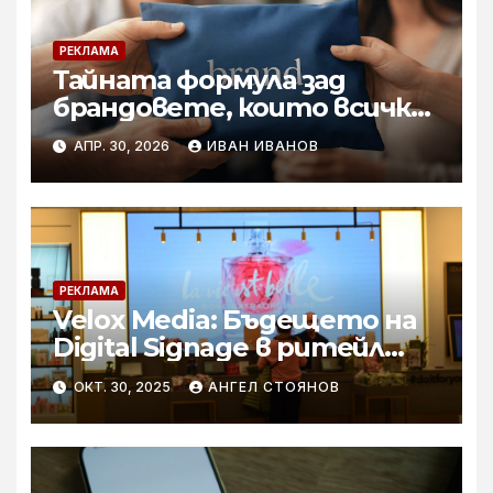
РЕКЛАМА
Тайната формула зад
брандовете, които всички
разпознават
АПР. 30, 2026
ИВАН ИВАНОВ
РЕКЛАМА
Velox Media: Бъдещето на
Digital Signage в ритейл
индустрията
ОКТ. 30, 2025
АНГЕЛ СТОЯНОВ