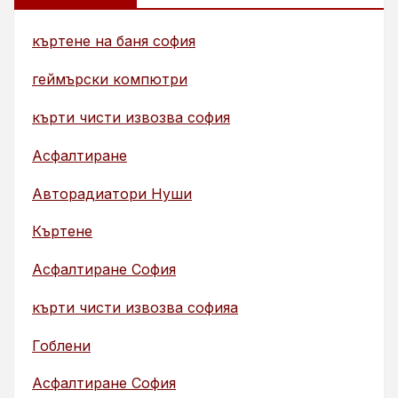
къртене на баня софия
геймърски компютри
кърти чисти извозва софия
Асфалтиране
Авторадиатори Нуши
Къртене
Асфалтиране София
кърти чисти извозва софияа
Гоблени
Асфалтиране София