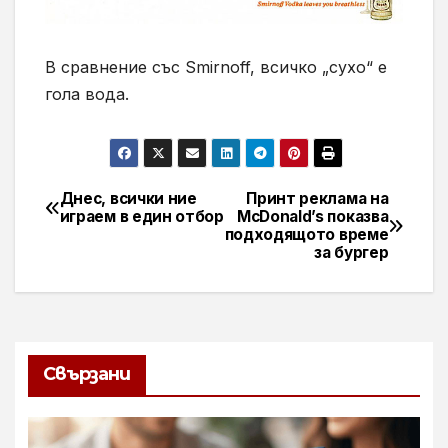
В сравнение със Smirnoff, всичко „сухо“ е
гола вода.
Днес, всички ние
Принт реклама на
Навигация
играем в един отбор
McDonald’s показва
подходящото време
за бургер
Свързани