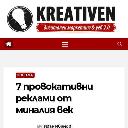
Skip
to
content
РЕКЛАМА
7 провокативни
реклами от
миналия век
By
Иван Иванов