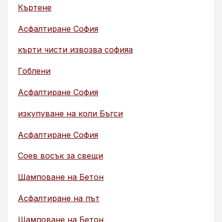
Къртене
Асфалтиране София
кърти чисти извозва софияа
Гоблени
Асфалтиране София
изкупуване на коли Бъгси
Асфалтиране София
Соев восък за свещи
Щамповане на Бетон
Асфалтиране на път
Щамповане на Бетон