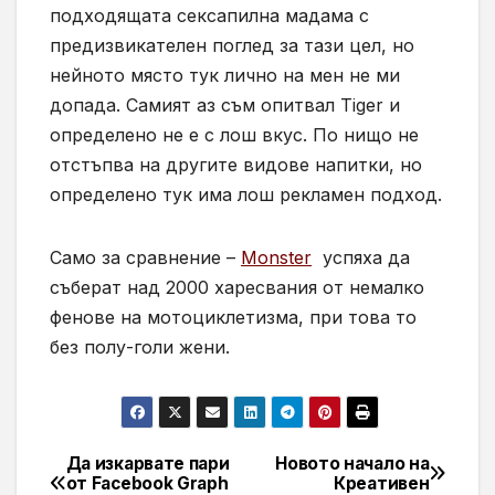
подходящата сексапилна мадама с
предизвикателен поглед за тази цел, но
нейното място тук лично на мен не ми
допада. Самият аз съм опитвал Tiger и
определено не е с лош вкус. По нищо не
отстъпва на другите видове напитки, но
определено тук има лош рекламен подход.
Само за сравнение –
Monster
успяха да
съберат над 2000 харесвания от немалко
фенове на мотоциклетизма, при това то
без полу-голи жени.
Да изкарвате пари
Новото начало на
Навигация
от Facebook Graph
Креативен