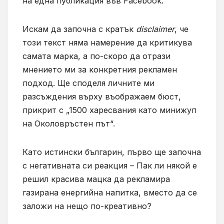
на една публикация във Facebook.
Искам да започна с кратък
disclaimer
, че
този текст няма намерение да критикува
самата марка, а по-скоро да отрази
мнението ми за конкретния рекламен
подход. Ще споделя личните ми
разсъждения върху въображаем бюст,
прикрит с „1500 харесвания като минижуп
на Околовръстен път“.
Като истински българин, първо ще започна
с негативната си реакция – Пак ли някой е
решил красива мацка да рекламира
газирана енергийна напитка, вместо да се
заложи на нещо по-креативно?