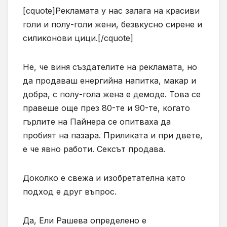
[cquote]Рекламата у нас залага на красиви
голи и полу-голи жени, безвкусно сирене и
силиконови цици.[/cquote]
Не, че виня създателите на рекламата, но
да продаваш енергийна напитка, макар и
добра, с полу-гола жена е демоде. Това се
правеше още през 80-те и 90-те, когато
гърлите на Пайнера се опитваха да
пробият на пазара. Приликата и при двете,
е че явно работи. Сексът продава.
Доколко е свежа и изобретателна като
подход е друг въпрос.
Да, Ели Рашева определено е