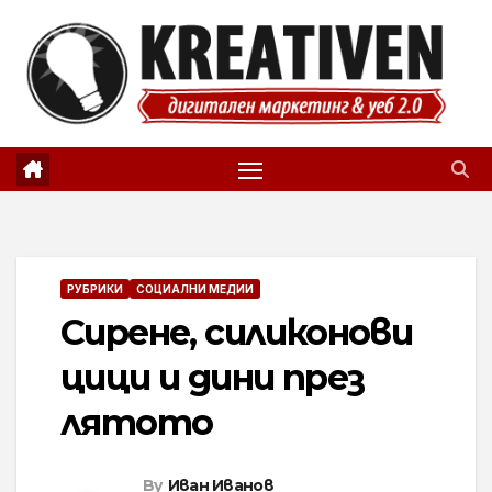
Skip
to
content
РУБРИКИ
СОЦИАЛНИ МЕДИИ
Сирене, силиконови
цици и дини през
лятото
By
Иван Иванов