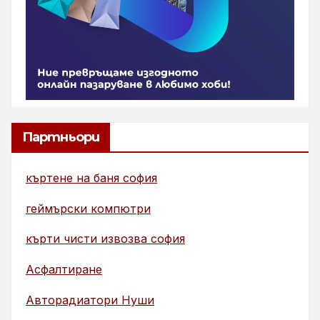
Партньори
къртене на баня софия
геймърски компютри
кърти чисти извозва софия
Асфалтиране
Авторадиатори Нуши